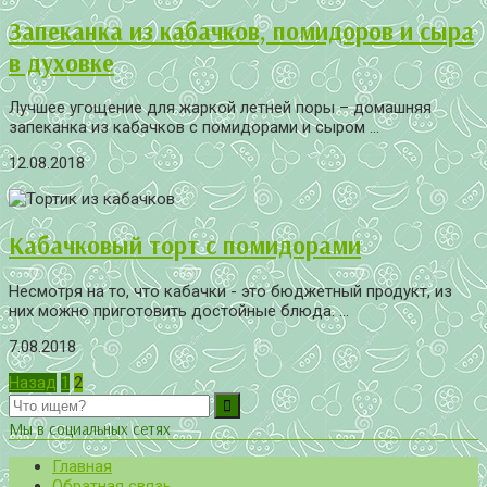
Запеканка из кабачков, помидоров и сыра
в духовке
Лучшее угощение для жаркой летней поры – домашняя
запеканка из кабачков с помидорами и сыром ...
12.08.2018
Кабачковый торт с помидорами
Несмотря на то, что кабачки - это бюджетный продукт, из
них можно приготовить достойные блюда. ...
7.08.2018
Пагинация
Назад
1
2
записей
Мы в социальных сетях
Главная
Обратная связь