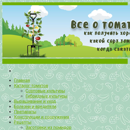
Меню
Все о томатах. Выращивание томатов. Сорта и рассада.
Выращивание и уход за томатами
Главная
Каталог томатов
Сортовые культуры
Гибридные культуры
Выращивание и уход
Болезни и вредители
Препараты
Конструкции и сооружения
Рецепты
Заготовки из помидор