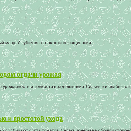
й мавр. Углубимся в тонкости выращивания ...
иодом отдачи урожая
 урожайность и тонкости возделывания. Сильные и слабые стор
ью и простотой ухода
 подбирают сорта томатов. Селекционеры не обошли стороной 