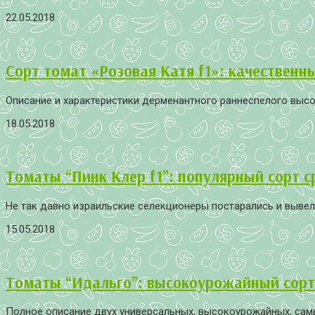
22.05.2018
Сорт томат «Розовая Катя f1»: качественн
Описание и характеристики дерменантного раннеспелого высо
18.05.2018
Томаты “Пинк Клер f1”: популярный сорт с
Не так давно израильские селекционеры постарались и вывели 
15.05.2018
Томаты “Идальго”: высокоурожайный сорт
Полное описание двух универсальных, высокоурожайных, самых