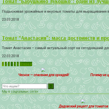
Томат “Бабушкино лукошко”: один из лучш
Подыскивая урожайные и вкусные томаты для выращивания в 
23.03.2018
Томат “Анастасия”: масса достоинств и п
Томат Анастасия – самый актуальный сорт на сегодняшний ден
22.03.2018
Пагинация
1
2
3
…
5
6
Вперед
записей
Чеснок — спасение для орхидей!
Почему не ц
Мы в социальных сетях
Дедовский рецепт для томатов