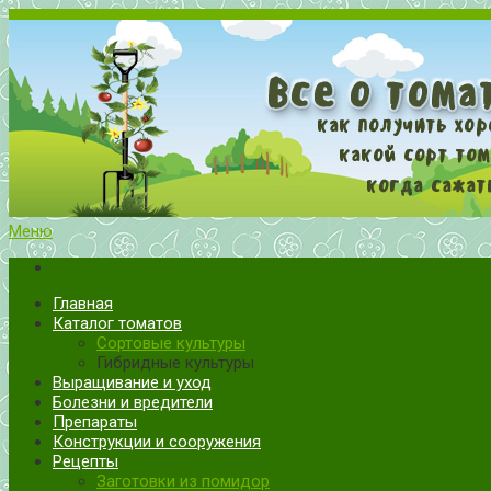
Меню
Все о томатах. Выращивание томатов. Сорта и рассада.
Выращивание и уход за томатами
Главная
Каталог томатов
Сортовые культуры
Гибридные культуры
Выращивание и уход
Болезни и вредители
Препараты
Конструкции и сооружения
Рецепты
Заготовки из помидор