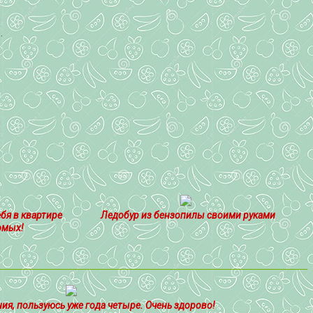
.
ебя в квартире
Ледобур из бензопилы своими руками
омых!
ия, пользуюсь уже года четыре. Очень здорово!