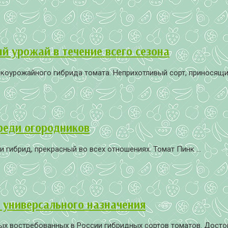
ый урожай в течение всего сезона
коурожайного гибрида томата. Неприхотливый сорт, приносящий
реди огородников
гибрид, прекрасный во всех отношениях. Томат Пинк ...
 универсального назначения
 востребованных в России гибридных сортов томатов. Достоинс