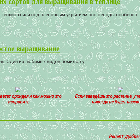
их сортов для выращивания в теплице
теплицах или под плёночным укрытием овощеводы особенно ..
ростое выращивание
ь. Один из любимых видов помидор у ...
ветет орхидея и как можно это
Если заведёшь это растение, у т
исправить
никогда не будет насек
Рецепт удобрен