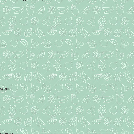
оны ...
этот ...