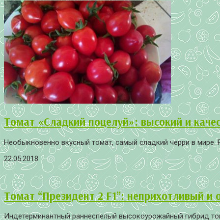
Томат «Сладкий поцелуй»: высокий и каче
Необыкновенно вкусный томат, самый сладкий черри в мире. Р
22.05.2018
Томат “Президент 2 F1”: неприхотливый и 
Индетерминантный раннеспелый высокоурожайный гибрид томат