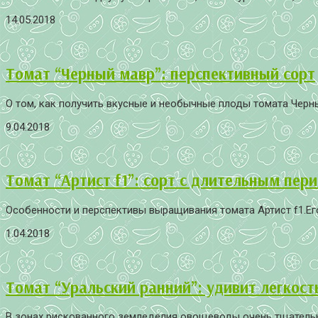
14.05.2018
Томат “Черный мавр”: перспективный сорт
О том, как получить вкусные и необычные плоды томата Черны
9.04.2018
Томат “Артист f1”: сорт с длительным пер
Особенности и перспективы выращивания томата Артист f1.Его
1.04.2018
Томат “Уральский ранний”: удивит легкост
В зонах рискованного земледелия овощеводы очень тщательно