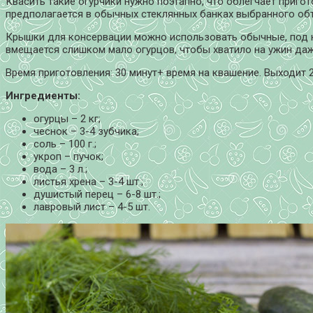
Квасить такие огурчики нужно поэтапно, что облегчает приго
предполагается в обычных стеклянных банках выбранного о
Крышки для консервации можно использовать обычные, под кл
вмещается слишком мало огурцов, чтобы хватило на ужин да
Время приготовления: 30 минут+ время на квашение. Выходит 
Ингредиенты:
огурцы – 2 кг;
чеснок – 3-4 зубчика;
соль – 100 г.;
укроп – пучок;
вода – 3 л.;
листья хрена – 3-4 шт.;
душистый перец – 6-8 шт.;
лавровый лист – 4-5 шт.