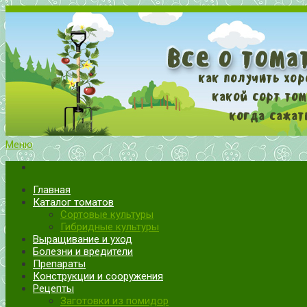
Меню
Все о томатах. Выращивание томатов. Сорта и рассада.
Выращивание и уход за томатами
Главная
Каталог томатов
Сортовые культуры
Гибридные культуры
Выращивание и уход
Болезни и вредители
Препараты
Конструкции и сооружения
Рецепты
Заготовки из помидор