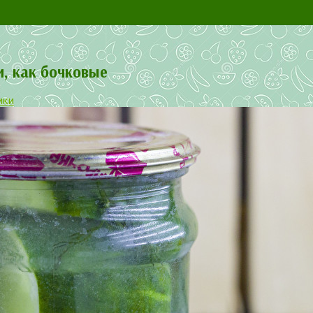
и, как бочковые
ики