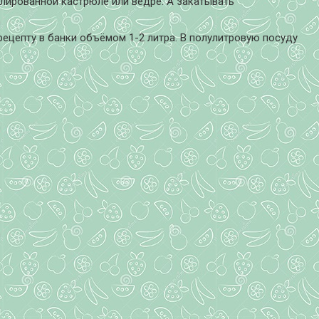
алированной кастрюле или ведре. А закатывать
ецепту в банки объёмом 1-2 литра. В полулитровую посуду