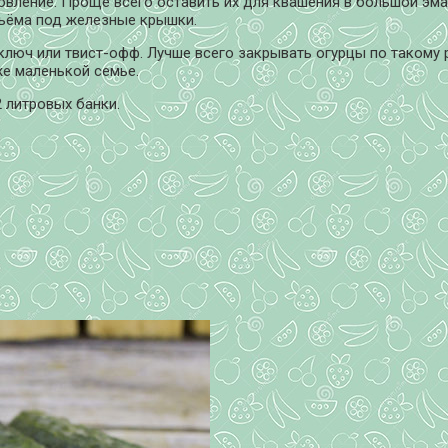
товление. Проще всего оставить их для квашения в большой эм
бъёма под железные крышки.
юч или твист-офф. Лучше всего закрывать огурцы по такому р
же маленькой семье.
2 литровых банки.