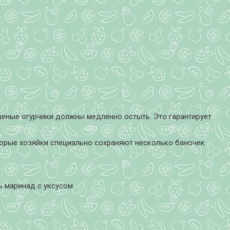
ашеные огурчики должны медленно остыть. Это гарантирует
оторые хозяйки специально сохраняют несколько баночек
ь маринад с уксусом.