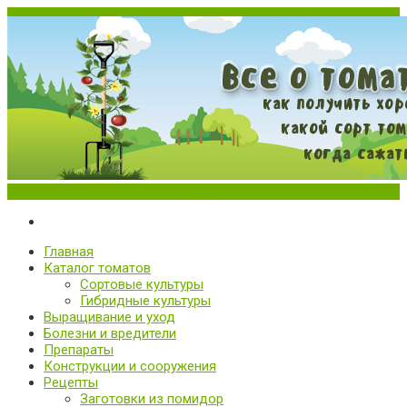
Меню
Все о томатах. Выращивание томатов. Сорта и рассада.
Выращивание и уход за томатами
Главная
Каталог томатов
Сортовые культуры
Гибридные культуры
Выращивание и уход
Болезни и вредители
Препараты
Конструкции и сооружения
Рецепты
Заготовки из помидор