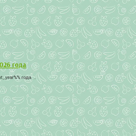
026 года
year%% года. ...