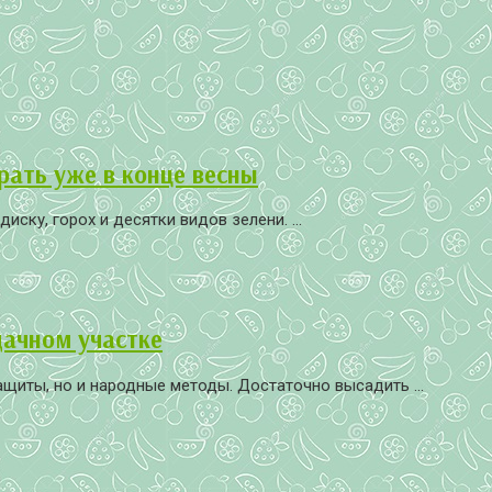
рать уже в конце весны
ску, горох и десятки видов зелени. ...
дачном участке
щиты, но и народные методы. Достаточно высадить ...