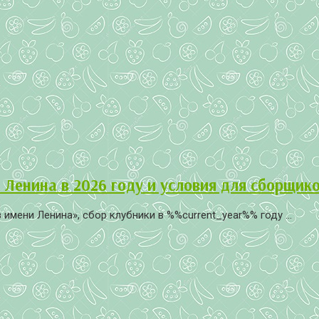
 Ленина в 2026 году и условия для сборщик
мени Ленина», сбор клубники в %%current_year%% году ...