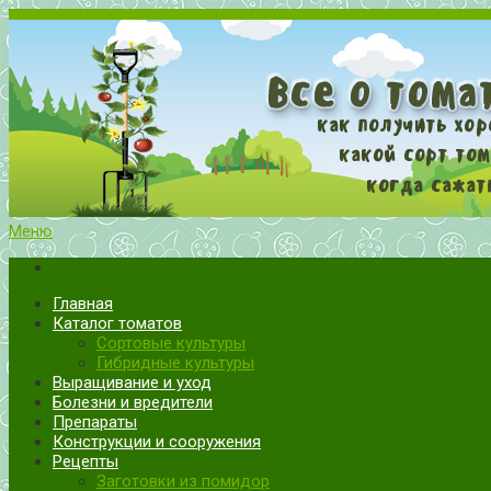
Меню
Все о томатах. Выращивание томатов. Сорта и рассада.
Выращивание и уход за томатами
Главная
Каталог томатов
Сортовые культуры
Гибридные культуры
Выращивание и уход
Болезни и вредители
Препараты
Конструкции и сооружения
Рецепты
Заготовки из помидор