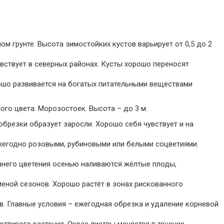
ом грунте. Высота зимостойких кустов варьирует от 0,5 до 2
вствует в северных районах. Кусты хорошо переносят
ошо развивается на богатых питательными веществами
ого цвета. Морозостоек. Высота – до 3 м.
 обрезки образует заросли. Хорошо себя чувствует и на
ежегодно розовыми, рубиновыми или белыми соцветиями.
сеннего цветения осенью наливаются жёлтые плоды,
меной сезонов. Хорошо растёт в зонах рискованного
. Главные условия – ежегодная обрезка и удаление корневой
отливого растения. Окрас листвы меняется в течение