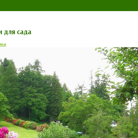
и для сада
ики