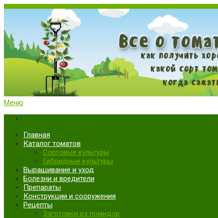
Меню
Все о томатах. Выращивание томатов. Сорта и рассада.
Выращивание и уход за томатами
Главная
Каталог томатов
Сортовые культуры
Гибридные культуры
Выращивание и уход
Болезни и вредители
Препараты
Конструкции и сооружения
Рецепты
Заготовки из помидор