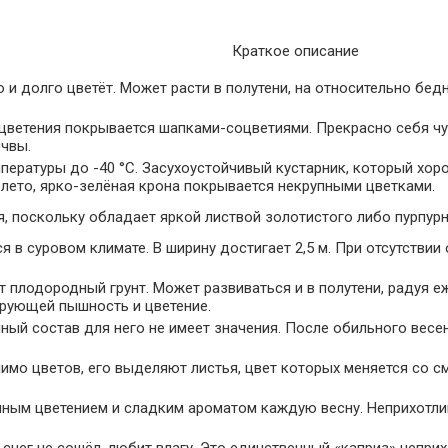
Краткое описание
 и долго цветёт. Может расти в полутени, на относительно бедн
 цветения покрывается шапками-соцветиями. Прекрасно себя чу
очвы.
ературы до -40 °C. Засухоустойчивый кустарник, который хор
 лето, ярко-зелёная крона покрывается некрупными цветками.
, поскольку обладает яркой листвой золотистого либо пурпурн
 в суровом климате. В ширину достигает 2,5 м. При отсутствии
 плодородный грунт. Может развиваться и в полутени, радуя 
ирующей пышность и цветение.
венный состав для него не имеет значения. После обильного ве
имо цветов, его выделяют листья, цвет которых меняется со с
ным цветением и сладким ароматом каждую весну. Неприхотлив
снег не сошёл, любит влагу. Это единственный «каприз» неприх