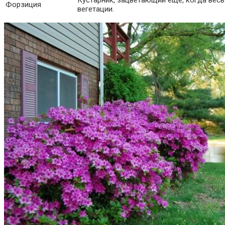
Форзиция
вегетации.