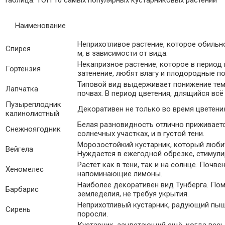
Наименование
Неприхотливое растение, которое обильно
Спирея
м, в зависимости от вида.
Некапризное растение, которое в период
Гортензия
затенение, любят влагу и плодородные п
Типовой вид выдерживает понижение темп
Лапчатка
почвах. В период цветения, длящийся всё
Пузыреплодник
Декоративен не только во время цветения
калинолистный
Белая разновидность отлично приживается
Снежноягодник
солнечных участках, и в густой тени.
Морозостойкий кустарник, который любит
Вейгела
Нуждается в ежегодной обрезке, стимул
Растёт как в тени, так и на солнце. Поч
Хеномелес
напоминающие лимоны.
Наиболее декоративен вид Тунберга. Пом
Барбарис
земледелия, не требуя укрытия.
Неприхотливый кустарник, радующий пыш
Сирень
поросли.
Кустарник, зацветающий ещё, когда весь 