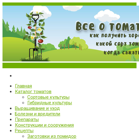
Меню
Все о томатах. Выращивание томатов. Сорта и рассада.
Выращивание и уход за томатами
Главная
Каталог томатов
Сортовые культуры
Гибридные культуры
Выращивание и уход
Болезни и вредители
Препараты
Конструкции и сооружения
Рецепты
Заготовки из помидор