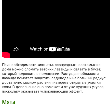
При необходимости «изгнать» зловредных насекомых из
дома можно сломать веточки лаванды и связать в букет,
который подвесить в помещении. Растущая поблизости
лаванда помогает защитить садовода и на больший радиус:
достаточно маслом растения натереть открытые участки
кожи. В дополнение оно поможет и от уже зудящих укусов,
поскольку оказывает успокаивающий эффект.
Мята