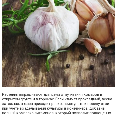
Растения выращивают для цели отпугивания комаров в
открытом грунте и в горшках. Если климат прохладный, весна
затяжная, а жара приходит резко, приступать к посеву стоит
при учёте возделывания культуры в контейнере, добавив
полный комплекс витаминов, который позволит полноценно