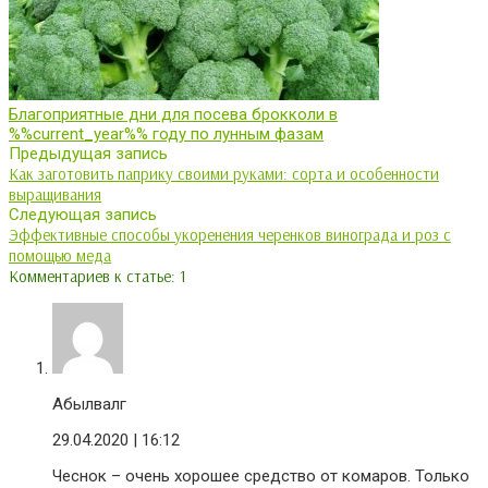
Благоприятные дни для посева брокколи в
%%current_year%% году по лунным фазам
Предыдущая запись
Как заготовить паприку своими руками: сорта и особенности
выращивания
Следующая запись
Эффективные способы укоренения черенков винограда и роз с
помощью меда
Комментариев к статье: 1
Абылвалг
29.04.2020
| 16:12
Чеснок – очень хорошее средство от комаров. Только