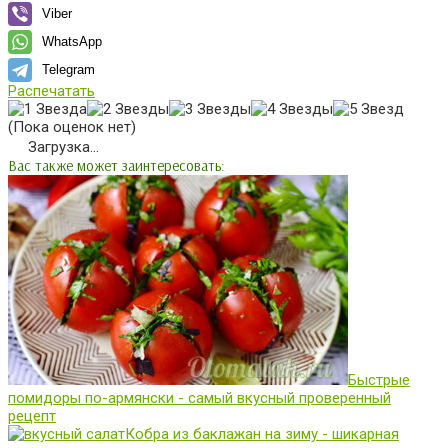
Viber
WhatsApp
Telegram
Распечатать
(Пока оценок нет)
Загрузка...
Вас также может заинтересовать:
Быстрые
помидоры по-армянски - самый вкусный проверенный
рецепт
Кобра из баклажан на зиму - шикарная