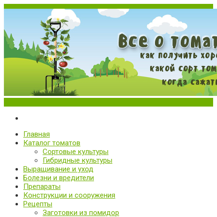
Меню
Все о томатах. Выращивание томатов. Сорта и рассада.
Выращивание и уход за томатами
Главная
Каталог томатов
Сортовые культуры
Гибридные культуры
Выращивание и уход
Болезни и вредители
Препараты
Конструкции и сооружения
Рецепты
Заготовки из помидор