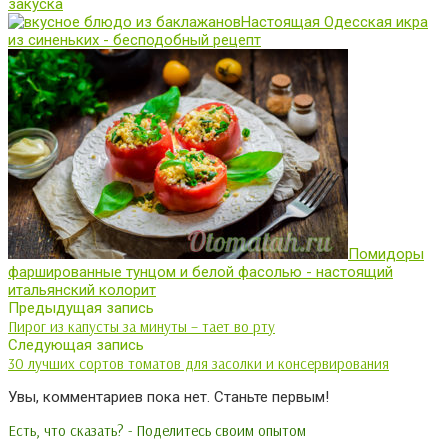
закуска
Настоящая Одесская икра
из синеньких - бесподобный рецепт
Помидоры
фаршированные тунцом и белой фасолью - настоящий
итальянский колорит
Предыдущая запись
Пирог из капусты за минуты – тает во рту
Следующая запись
30 лучших сортов томатов для засолки и консервирования
Увы, комментариев пока нет. Станьте первым!
Есть, что сказать? - Поделитесь своим опытом