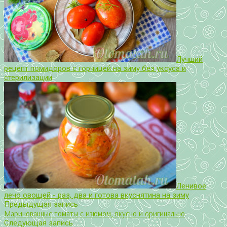
Лучший
рецепт помидоров с горчицей на зиму без уксуса и
стерилизации
Ленивое
лечо овощей - раз, два и готова вкуснятина на зиму
Предыдущая запись
Маринованные томаты с изюмом, вкусно и оригинально
Следующая запись