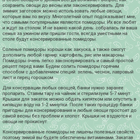
сохранить овощи до весны или законсервировать. Для
зимних заготовок можно использовать любые овощи,
которые вам по вкусу.
Многолетний опыт подсказывает мне,
что самыми популярными являются помидоры. Их все любят
и ждут за столом. И не важно какой день: собралась ли ваша
семья за ужином или пришли гости, всегда уместными на
столе будут консервированные помидоры.
Соленые помидоры хороши как закуска, а также смогут
дополнить любой гарнир: картофель, рис или макароны.
Помидоры очень легко законсервировать и самый простой
рецепт перед вами. Будем солить помидоры горячим
способом с добавлением специй: зелень, чеснок, лавровый
лист и перец горошком.
Для консервации любых овощей, банки нужно заранее
пропарить. Ставим тару на чайник и стерилизуем 5-7 минут.
Крышки для закаток можно обдать кипятком или опустить в
кипящую воду на 1-2 минутки. После таких процедур банки
пригодны для консервирования и любые овощи простоят до
самой весны без проблем и хлопот. Крышки не вздуются и
овощи не прокиснут.
Консервированные помидоры не лишены полезных свойств,
поэтому зимой вы будете обеспечены витаминами. Закатав