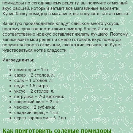
помидоры по сегодняшнему рецепту, вы получите отменный
вкус овощей, который затмит все магазинные варианты.
Купив банку помидор в магазине, вы получаете кота в мешке.
Зачастую производители кладут слишком много уксуса,
поэтому срок годности таких помидор более 2-х лет,
соответственно их вкус оставляет желать лучшего. Поэтому
записывайте мой рецепт и смело готовьте, вкус помидор
получится просто отличным, слегка кисленьким, но будет
чувствоваться нотка сладости.
Ингредиенты:
помидоры – 1 кг;
сахар – 2 столов. л.;
соль – 1 столов. л.;
вода – 1,5 литра;
уксус – 2 столов. л.
петрушка – 2-3 веточки;
лавровый лист – 2 шт.;
чеснок – 2 зубчика;
сладкий перец – 1 шт.
перец горошком – 6-7 шт.
Как приготовить соленые помидоры