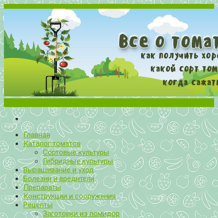
Меню
Все о томатах. Выращивание томатов. Сорта и рассада.
Выращивание и уход за томатами
Главная
Каталог томатов
Сортовые культуры
Гибридные культуры
Выращивание и уход
Болезни и вредители
Препараты
Конструкции и сооружения
Рецепты
Заготовки из помидор