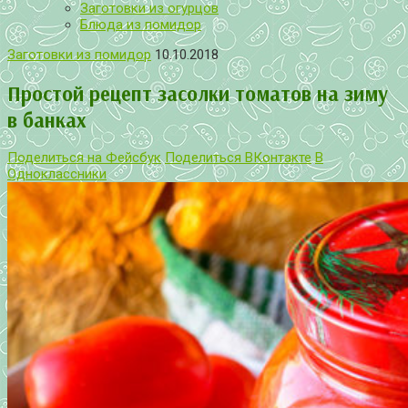
Заготовки из огурцов
Блюда из помидор
Заготовки из помидор
10.10.2018
Простой рецепт засолки томатов на зиму
в банках
Поделиться на Фейсбук
Поделиться ВКонтакте
В
Одноклассники