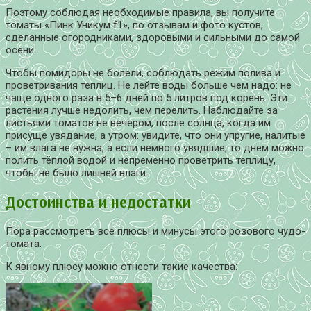
Поэтому соблюдая необходимые правила, вы получите
томаты «Пинк Уникум f1», по отзывам и фото кустов,
сделанные огородниками, здоровыми и сильными до самой
осени.
Чтобы помидоры не болели, соблюдать режим полива и
проветривания теплиц. Не лейте воды больше чем надо: не
чаще одного раза в 5–6 дней по 5 литров под корень. Эти
растения лучше недолить, чем перелить. Наблюдайте за
листьями томатов не вечером, после солнца, когда им
присуще увядание, а утром: увидите, что они упругие, налитые
– им влага не нужна, а если немного увядшие, то днём можно
полить тёплой водой и непременно проветрить теплицу,
чтобы не было лишней влаги.
Достоинства и недостатки
Пора рассмотреть все плюсы и минусы этого розового чудо-
томата.
К явному плюсу можно отнести такие качества: