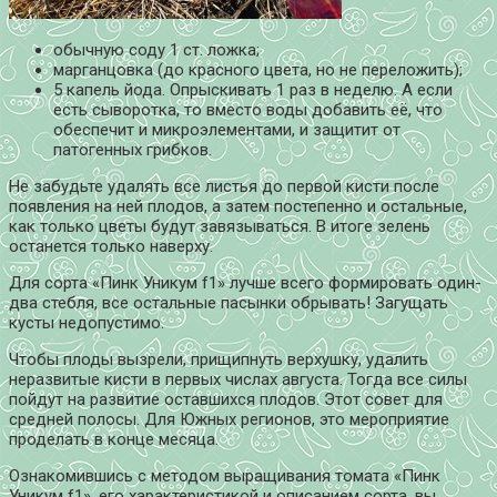
обычную соду 1 ст. ложка;
марганцовка (до красного цвета, но не переложить);
5 капель йода. Опрыскивать 1 раз в неделю. А если
есть сыворотка, то вместо воды добавить её, что
обеспечит и микроэлементами, и защитит от
патогенных грибков.
Не забудьте удалять все листья до первой кисти после
появления на ней плодов, а затем постепенно и остальные,
как только цветы будут завязываться. В итоге зелень
останется только наверху.
Для сорта «Пинк Уникум f1» лучше всего формировать один-
два стебля, все остальные пасынки обрывать! Загущать
кусты недопустимо.
Чтобы плоды вызрели, прищипнуть верхушку, удалить
неразвитые кисти в первых числах августа. Тогда все силы
пойдут на развитие оставшихся плодов. Этот совет для
средней полосы. Для Южных регионов, это мероприятие
проделать в конце месяца.
Ознакомившись с методом выращивания томата «Пинк
Уникум f1», его характеристикой и описанием сорта, вы