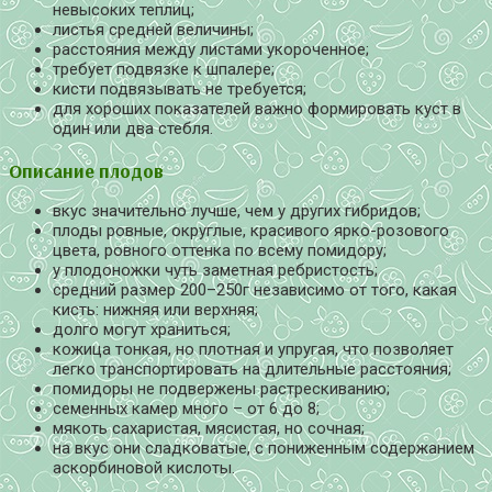
невысоких теплиц;
листья средней величины;
расстояния между листами укороченное;
требует подвязке к шпалере;
кисти подвязывать не требуется;
для хороших показателей важно формировать куст в
один или два стебля.
Описание плодов
вкус значительно лучше, чем у других гибридов;
плоды ровные, округлые, красивого ярко-розового
цвета, ровного оттенка по всему помидору;
у плодоножки чуть заметная ребристость;
средний размер 200–250г независимо от того, какая
кисть: нижняя или верхняя;
долго могут храниться;
кожица тонкая, но плотная и упругая, что позволяет
легко транспортировать на длительные расстояния;
помидоры не подвержены растрескиванию;
семенных камер много – от 6 до 8;
мякоть сахаристая, мясистая, но сочная;
на вкус они сладковатые, с пониженным содержанием
аскорбиновой кислоты.