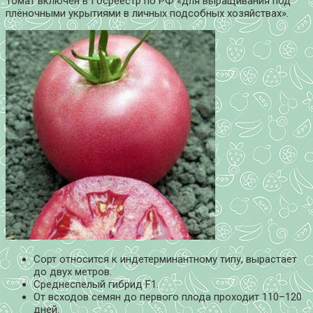
Томат включён в Госреестр по РФ «для выращивания под
плёночными укрытиями в личных подсобных хозяйствах».
Сорт относится к индетерминантному типу, вырастает
до двух метров.
Среднеспелый гибрид F1.
От всходов семян до первого плода проходит 110–120
дней.