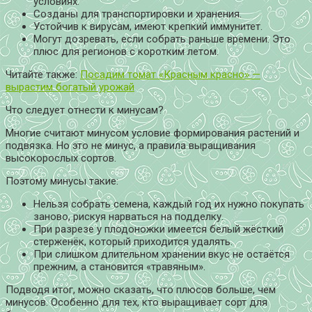
условиях.
Созданы для транспортировки и хранения.
Устойчив к вирусам, имеют крепкий иммунитет.
Могут дозревать, если собрать раньше времени. Это
плюс для регионов с коротким летом.
Читайте также:
Посадим томат «Красным красно» —
вырастим богатый урожай
Что следует отнести к минусам?
Многие считают минусом условие формирования растений и
подвязка. Но это не минус, а правила выращивания
высокорослых сортов.
Поэтому минусы такие:
Нельзя собрать семена, каждый год их нужно покупать
заново, рискуя нарваться на подделку.
При разрезе у плодоножки имеется белый жёсткий
стерженёк, который приходится удалять.
При слишком длительном хранении вкус не остаётся
прежним, а становится «травяным».
Подводя итог, можно сказать, что плюсов больше, чем
минусов. Особенно для тех, кто выращивает сорт для