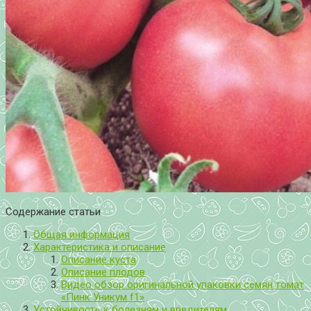
Содержание статьи
Общая информация
Характеристика и описание
Описание куста
Описание плодов
Видео обзор оригинальной упаковки семян томат
«Пинк Уникум f1»
Устойчивость к болезням и вредителям