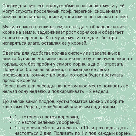
Сверху для лучшего воздухообмена насыпают мульчу. Ей
могут служить просеянный торф, перегной, скошенная и
измельчённая трава, опилки, хвоя или перегнившая солома.
Мульча важна в теплице тем, что не даёт образовываться
корке на земле, задерживает рост сорняков и оберегает
корни от перегрева. К тому же мульча не даёт быстро
испаряться влаге, оставляя её у корней.
Сделать для удобства полива систему из закапанных в
землю бутылок. Большие пластиковые бутыли нужно вкапать
горлышком без пробки у самого корня, а дно – отрезать.
Получится большая воронка, с помощью её легко
отслеживать количество воды, которая будет поступать
прямо к корням.
После высадки рассады на постоянное место поливать её
нельзя одну неделю, а подкармливать – 2 недели.
До завязывания плодов, кусты томатов можно удобрить
«азотом». Рецепт, полюбившийся многим садоводам:
1 л готового настоя коровяка,
1 л настоя зелёных удобрений,
1 л просеянной золы смешать в 10 литрах воды, дать
настояться 2 дня. Поливать по 1 л под каждый корень.