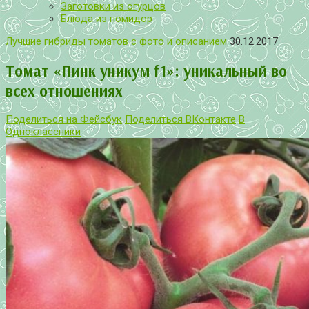
Заготовки из огурцов
Блюда из помидор
Лучшие гибриды томатов с фото и описанием
30.12.2017
Томат «Пинк уникум f1»: уникальный во
всех отношениях
Поделиться на Фейсбук
Поделиться ВКонтакте
В
Одноклассники