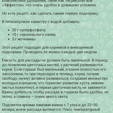
комплексные удобрения, такие как «Агрикола» или
«Эффектон», что очень удобно в домашних условиях.
Но есть рецепт, как сделать самим первую подкормку.
В пятилитровую канистру с водой добавить:
20 г суперфосфата;
10 г сернокислого калия;
5 г мочевины.
Этот рецепт подходит для корневой и внекорневой
подкормки. Проводить её можно каждые две недели.
Ёмкость для рассады не должна быть маленькой. В период
до появления цветочных кистей, у растений развиваются
корни. Если горшок был маленький, и корни полностью его
заполонили, то при пересадке в теплицу, корни, почуяв
свободу, начнут активно развиваться, создавая множество
молодых корешков, что тормозит развитие куста, нижние
листья пожелтеют, и первая цветочная кисть не завяжется.
Важно добиться, чтобы рассаде в горшках было удобно, не
тесно, а главное – очень много света.
Подсветка яркими лампами важна с 7 утра и до 22–00
вечера, иначе рассада вытянется. Плюс температурный