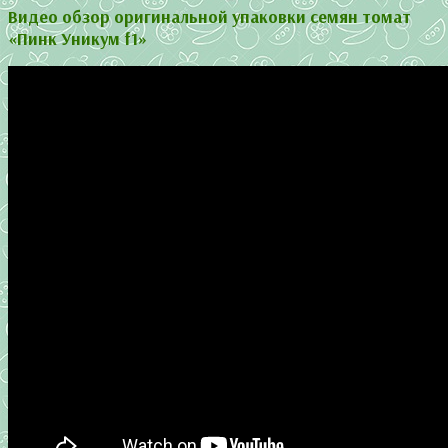
Видео обзор оригинальной упаковки семян томат
«Пинк Уникум f1»