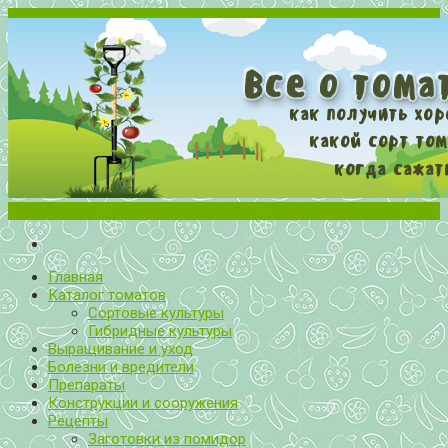
Меню
Все о томатах. Выращивание томатов. Сорта и рассада.
Выращивание и уход за томатами
Главная
Каталог томатов
Сортовые культуры
Гибридные культуры
Выращивание и уход
Болезни и вредители
Препараты
Конструкции и сооружения
Рецепты
Заготовки из помидор