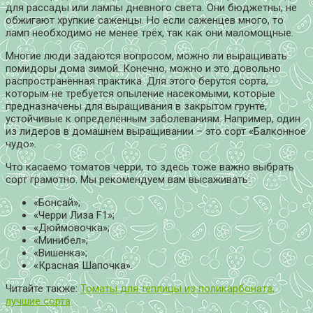
для рассады или лампы дневного света. Они бюджетны, не
обжигают хрупкие саженцы. Но если саженцев много, то
ламп необходимо не менее трёх, так как они маломощные.
Многие люди задаются вопросом, можно ли выращивать
помидоры дома зимой. Конечно, можно и это довольно
распространённая практика. Для этого берутся сорта,
которым не требуется опыление насекомыми, которые
предназначены для выращивания в закрытом грунте,
устойчивые к определённым заболеваниям. Например, один
из лидеров в домашнем выращивании – это сорт «Балконное
чудо».
Что касаемо томатов черри, то здесь тоже важно выбрать
сорт грамотно. Мы рекомендуем вам высаживать:
«Бонсай»;
«Черри Лиза F1»;
«Дюймовочка»;
«Минибел»;
«Вишенка»;
«Красная Шапочка».
Читайте также:
Томаты для теплицы из поликарбоната,
лучшие сорта