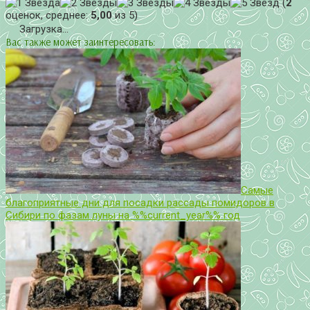
(
2
оценок, среднее:
5,00
из 5)
Загрузка...
Вас также может заинтересовать:
Самые
благоприятные дни для посадки рассады помидоров в
Сибири по фазам луны на %%current_year%% год