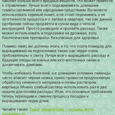
накопит больше всего вредных веществ, что может привести
к отравлению. Лучше всего подкармливать домашние
томаты органикой или народными средствами. Вы можете
использовать куриный помет, и не стоит переживать о не
эстетичности процесса и о запахе в квартире, так как данное
удобрение сейчас продаётся в сухом виде с чёткой
инструкцией. Просто разведите и пролейте рассаду. Также
можно использовать и подкормки на дрожжах, золу,
биологические препараты, безопасные для здоровья.
Помимо ламп, вы должны знать и то, что сорта помидор для
выращивания на подоконнике такие, как черри очень
требовательны к свету. Лучше всего выращивать рассаду и
будущие плоды на южных или юго-восточных окнах и
досвечивать дампами.
Чтобы избежать болезней, а в домашних условиях саженцы
часто атакует чёрная ножка, нужно провести предпосевную
обработку семенного материала и почвы раствором
марганца. Можно слабый раствор использовать раз в две
недели для полива рассады. Итак, это основные требования,
теперь переходим к самому процессу посадки и
выращивания черри дома.
Читайте также:
Томат «Краснобай» – отзывы, фото,
урожайность