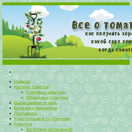
Меню
Все о томатах. Выращивание томатов. Сорта и рассада.
Выращивание и уход за томатами
Главная
Каталог томатов
Сортовые культуры
Гибридные культуры
Выращивание и уход
Болезни и вредители
Препараты
Конструкции и сооружения
Рецепты
Заготовки из помидор