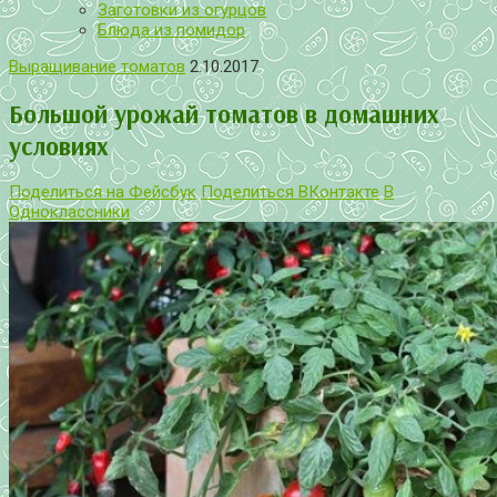
Заготовки из огурцов
Блюда из помидор
Выращивание томатов
2.10.2017
Большой урожай томатов в домашних
условиях
Поделиться на Фейсбук
Поделиться ВКонтакте
В
Одноклассники