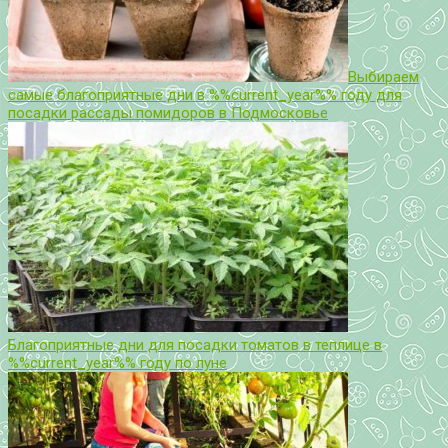
Выбираем
самые благоприятные дни в %%current_year%% году для
посадки рассады помидоров в Подмосковье
Благоприятные дни для посадки томатов в теплице в
%%current_year%% году по луне