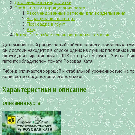
Достоинства и недостатки
Особенности выращивания сорта
Рекомендованные регионы для возделывания
Выращивание рассады
Пересадка в грунт
Уход
Видео: 10 ошибок при выращивании томатов
Детерминантный раннеспелый гибрид первого поколения томат
он достоин находится в списке одних из лучших плодовых куль
округу для выращивания в ЛПХ в открытом грунте. Заявка б
патентообладателем томата Розовая Катя.
Гибрид отличается хорошей и стабильной урожайностью на пр
количество садоводов и огородников.
Характеристики и описание
Описание куста