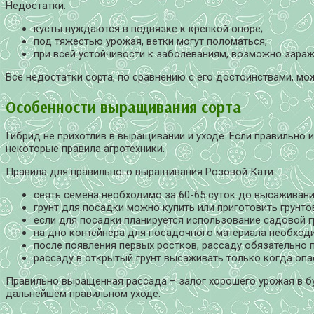
Недостатки:
кусты нуждаются в подвязке к крепкой опоре;
под тяжестью урожая, ветки могут поломаться;
при всей устойчивости к заболеваниям, возможно зара
Все недостатки сорта, по сравнению с его достоинствами, мо
Особенности выращивания сорта
Гибрид не прихотлив в выращивании и уходе. Если правильно 
некоторые правила агротехники.
Правила для правильного выращивания Розовой Кати:
сеять семена необходимо за 60-65 суток до высаживани
грунт для посадки можно купить или приготовить грунт
если для посадки планируется использование садовой 
на дно контейнера для посадочного материала необход
после появления первых ростков, рассаду обязательно 
рассаду в открытый грунт высаживать только когда оп
Правильно выращенная рассада – залог хорошего урожая в 
дальнейшем правильном уходе.