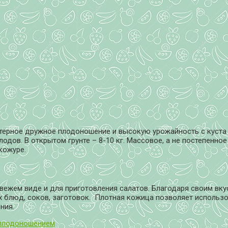
терное дружное плодоношение и высокую урожайность с куста 
плодов. В открытом грунте – 8-10 кг. Массовое, а не постепенн
кожуре.
свежем виде и для приготовления салатов. Благодаря своим вк
х блюд, соков, заготовок. Плотная кожица позволяет использ
ния.
 плодоношением