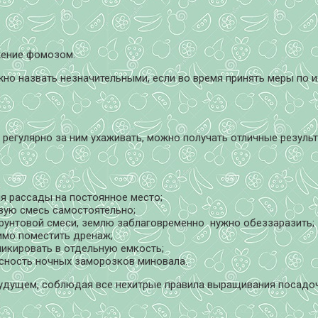
жение фомозом.
жно назвать незначительными, если во время принять меры по и
и регулярно за ним ухаживать, можно получать отличные резул
я рассады на постоянное место;
овую смесь самостоятельно;
грунтовой смеси, землю заблаговременно нужно обеззаразить;
имо поместить дренаж;
пикировать в отдельную емкость;
асность ночных заморозков миновала.
будущем, соблюдая все нехитрые правила выращивания посадо