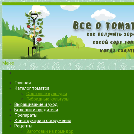
Меню
Все о томатах. Выращивание томатов. Сорта и рассада.
Выращивание и уход за томатами
Главная
Каталог томатов
Сортовые культуры
Гибридные культуры
Выращивание и уход
Болезни и вредители
Препараты
Конструкции и сооружения
Рецепты
Заготовки из помидор