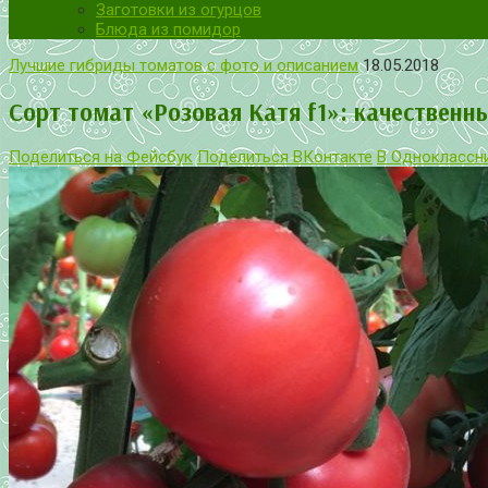
Заготовки из огурцов
Блюда из помидор
Лучшие гибриды томатов с фото и описанием
18.05.2018
Сорт томат «Розовая Катя f1»: качественн
Поделиться на Фейсбук
Поделиться ВКонтакте
В Одноклассн