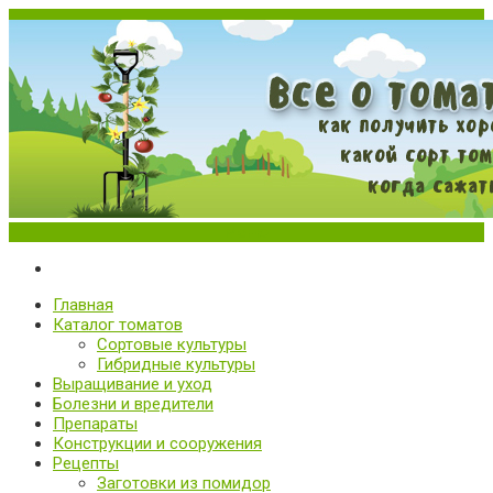
Меню
Все о томатах. Выращивание томатов. Сорта и рассада.
Выращивание и уход за томатами
Главная
Каталог томатов
Сортовые культуры
Гибридные культуры
Выращивание и уход
Болезни и вредители
Препараты
Конструкции и сооружения
Рецепты
Заготовки из помидор