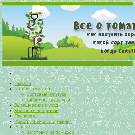
Меню
Все о томатах. Выращивание томатов. Сорта и рассада.
Выращивание и уход за томатами
Главная
Каталог томатов
Сортовые культуры
Гибридные культуры
Выращивание и уход
Болезни и вредители
Препараты
Конструкции и сооружения
Рецепты
Заготовки из помидор