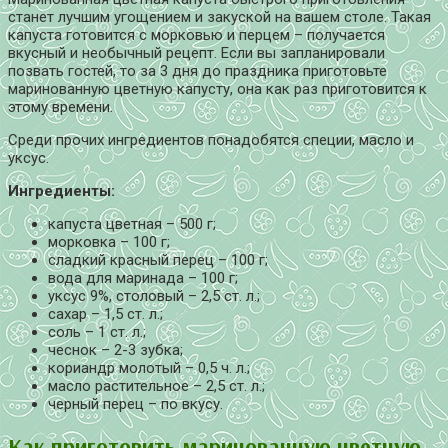
станет лучшим угощением и закуской на вашем столе.
Такая
капуста готовится с морковью и перцем – получается
вкусный и необычный рецепт. Если вы запланировали
позвать гостей, то за 3 дня до праздника приготовьте
маринованную цветную капусту, она как раз приготовится к
этому времени.
Среди прочих ингредиентов понадобятся специи, масло и
уксус.
Ингредиенты:
капуста цветная – 500 г;
морковка – 100 г;
сладкий красный перец – 100 г;
вода для маринада – 100 г;
уксус 9%, столовый – 2,5 ст. л.;
сахар – 1,5 ст. л.;
соль – 1 ст. л.;
чеснок – 2-3 зубка;
кориандр молотый – 0,5 ч. л.;
масло растительное – 2,5 ст. л.;
черный перец – по вкусу.
Как приготовить маринованную цветную