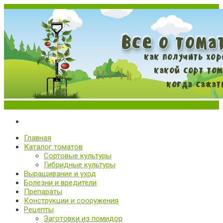
Меню
Все о томатах. Выращивание томатов. Сорта и рассада.
Выращивание и уход за томатами
Главная
Каталог томатов
Сортовые культуры
Гибридные культуры
Выращивание и уход
Болезни и вредители
Препараты
Конструкции и сооружения
Рецепты
Заготовки из помидор