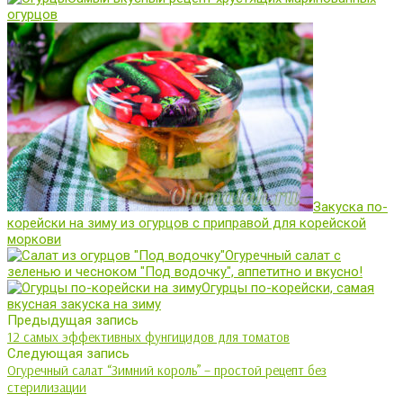
огурцов
Закуска по-
корейски на зиму из огурцов с приправой для корейской
моркови
Огуречный салат с
зеленью и чесноком "Под водочку", аппетитно и вкусно!
Огурцы по-корейски, самая
вкусная закуска на зиму
Предыдущая запись
12 самых эффективных фунгицидов для томатов
Следующая запись
Огуречный салат “Зимний король” – простой рецепт без
стерилизации