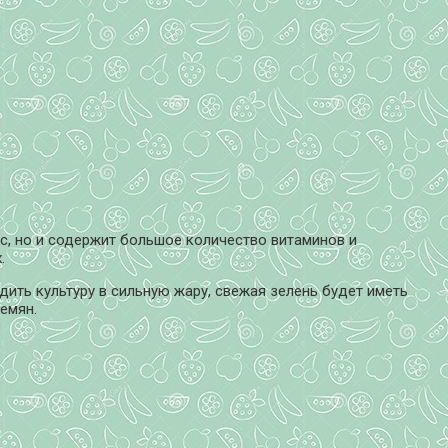
ус, но и содержит большое количество витаминов и
.
адить культуру в сильную жару, свежая зелень будет иметь
емян.