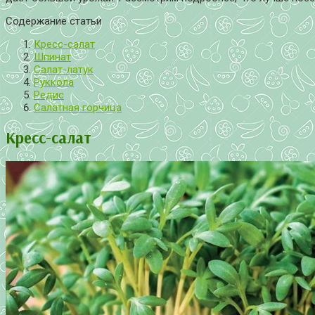
Содержание статьи
Кресс-салат
Шпинат
Салат-латук
Руккола
Редис
Салатная горчица
Кресс-салат