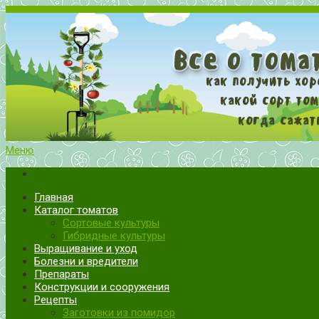
Меню
Все о томатах. Выращивание томатов. Сорта и рассада.
Выращивание и уход за томатами
Главная
Каталог томатов
Сортовые культуры
Гибридные культуры
Выращивание и уход
Болезни и вредители
Препараты
Конструкции и сооружения
Рецепты
Заготовки из помидор