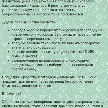
предотвращение размножения болезней грибкового и
бактериального характера. В результате у культур
укрепляется иммунная система и патогенные
микроорганизмы на них просто не приживаются.
Другие преимущества средства:
рассада хорошо переносит пикировку и пересадку на
новое место, к которому быстро адаптируется, ей не
страшны перепады температуры;
вредное воздействие используемых химпрепаратов
значительно сокращается;
сельскохозяйственные культуры дают на 15-25%
больше урожая;
одновременное использование с некоторыми
средствами помогает избавиться от нескольких
проблем сразу.
Популярно средство благодаря универсальности — оно
подходит для лечения всех растений без исключения:
фруктовых, овощных, цветов.
Внимание!
Обрабатывать Фитоспорином можно цветы, деревья, кусты,
овощи на любом этапе развития, даже при плодоношении и