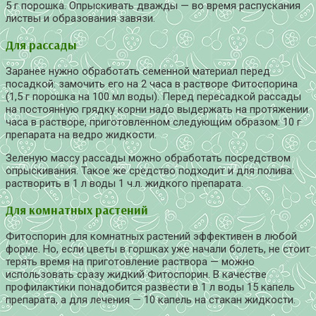
5 г порошка. Опрыскивать дважды — во время распускания
листвы и образования завязи.
Для рассады
Заранее нужно обработать семенной материал перед
посадкой: замочить его на 2 часа в растворе Фитоспорина
(1,5 г порошка на 100 мл воды). Перед пересадкой рассады
на постоянную грядку корни надо выдержать на протяжении
часа в растворе, приготовленном следующим образом: 10 г
препарата на ведро жидкости.
Зеленую массу рассады можно обработать посредством
опрыскивания. Такое же средство подходит и для полива:
растворить в 1 л воды 1 ч.л. жидкого препарата.
Для комнатных растений
Фитоспорин для комнатных растений эффективен в любой
форме. Но, если цветы в горшках уже начали болеть, не стоит
терять время на приготовление раствора — можно
использовать сразу жидкий Фитоспорин. В качестве
профилактики понадобится развести в 1 л воды 15 капель
препарата, а для лечения — 10 капель на стакан жидкости.