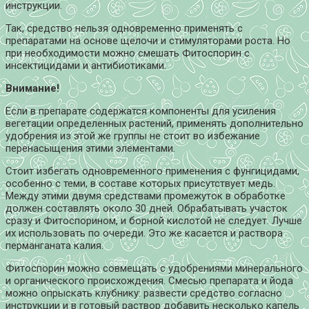
инструкции.
Так, средство нельзя одновременно применять с
препаратами на основе щелочи и стимуляторами роста. Но
при необходимости можно смешать Фитоспорин с
инсектицидами и антибиотиками.
Внимание!
Если в препарате содержатся компоненты для усиления
вегетации определенных растений, применять дополнительно
удобрения из этой же группы не стоит во избежание
перенасыщения этими элементами.
Стоит избегать одновременного применения с фунгицидами,
особенно с теми, в составе которых присутствует медь.
Между этими двумя средствами промежуток в обработке
должен составлять около 30 дней. Обрабатывать участок
сразу и Фитоспорином, и борной кислотой не следует. Лучше
их использовать по очереди. Это же касается и раствора
перманганата калия.
Фитоспорин можно совмещать с удобрениями минерального
и органического происхождения. Смесью препарата и йода
можно опрыскать клубнику: развести средство согласно
инструкции и в готовый раствор добавить несколько капель