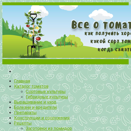
Меню
Все о томатах. Выращивание томатов. Сорта и рассада.
Выращивание и уход за томатами
Главная
Каталог томатов
Сортовые культуры
Гибридные культуры
Выращивание и уход
Болезни и вредители
Препараты
Конструкции и сооружения
Рецепты
Заготовки из помидор