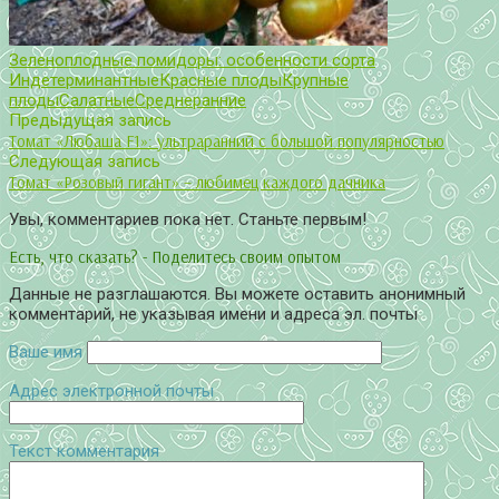
Зеленоплодные помидоры: особенности сорта
Индетерминантные
Красные плоды
Крупные
плоды
Салатные
Среднеранние
Предыдущая запись
Томат «Любаша F1»: ультраранний с большой популярностью
Следующая запись
Томат «Розовый гигант» – любимец каждого дачника
Увы, комментариев пока нет. Станьте первым!
Есть, что сказать? - Поделитесь своим опытом
Данные не разглашаются. Вы можете оставить анонимный
комментарий, не указывая имени и адреса эл. почты
Ваше имя
Адрес электронной почты
Текст комментария