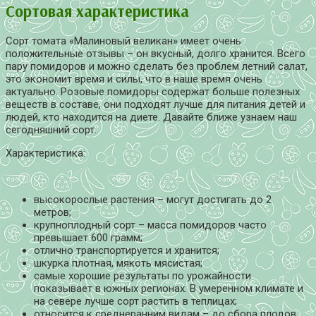
Сортовая характеристика
Сорт томата «Малиновый великан» имеет очень
положительные отзывы – он вкусный, долго хранится. Всего
пару помидоров и можно сделать без проблем летний салат,
это экономит время и силы, что в наше время очень
актуально. Розовые помидоры содержат больше полезных
веществ в составе, они подходят лучше для питания детей и
людей, кто находится на диете. Давайте ближе узнаем наш
сегодняшний сорт.
Характеристика:
высокорослые растения – могут достигать до 2
метров;
крупноплодный сорт – масса помидоров часто
превышает 600 грамм;
отлично транспортируется и хранится;
шкурка плотная, мякоть мясистая;
самые хорошие результаты по урожайности
показывает в южных регионах. В умеренном климате и
на севере лучше сорт растить в теплицах;
относится к среднеранним видам – до сбора плодов