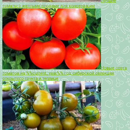
Лучшие
томаты с желтыми плодами для консервации
Новые сорта
томатов на %%current_year%% год сибирской селекции
открытого грунта и теплице