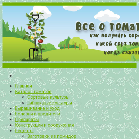
Меню
Все о томатах. Выращивание томатов. Сорта и рассада.
Выращивание и уход за томатами
Главная
Каталог томатов
Сортовые культуры
Гибридные культуры
Выращивание и уход
Болезни и вредители
Препараты
Конструкции и сооружения
Рецепты
Заготовки из помидор