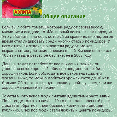
Общее описание
Если вы любите томаты, которые радуют своим весом,
мясистые и сладкие, то «Малиновый великан» вам подходит.
Это действительно сорт, который за сравнительно недолгое
время стал лидировать среди многих старых помидоров. У
него отличная отдача, показатели радуют, может
выращиваться для коммерческих целей. Вывели сорт около
10 лет назад, в реестр он был внесён в 2008 году.
Данный томат потребует от вас внимания, так как он
довольно высокорослый, обильно плодоносит, любит
хороший уход. Если соблюдать все рекомендации, что
указаны ниже, то можно добиться урожайности до 18 кг и
больше. Об агротехнике чуть позже, давайте узнаем, чем же
хорош «Малиновый великан».
Томаты много веков люди считали ядовитыми растениями.
По легенде только в начале 19-го века один военный решил
доказать обратное, съев большое количество овощей
публично. С тех пор люди стали любить и ценить помидоры.