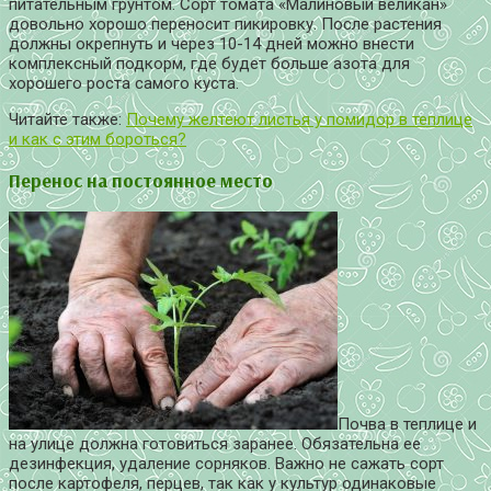
питательным грунтом. Сорт томата «Малиновый великан»
довольно хорошо переносит пикировку. После растения
должны окрепнуть и через 10-14 дней можно внести
комплексный подкорм, где будет больше азота для
хорошего роста самого куста.
Читайте также:
Почему желтеют листья у помидор в теплице
и как с этим бороться?
Перенос на постоянное место
Почва в теплице и
на улице должна готовиться заранее. Обязательна ее
дезинфекция, удаление сорняков. Важно не сажать сорт
после картофеля, перцев, так как у культур одинаковые