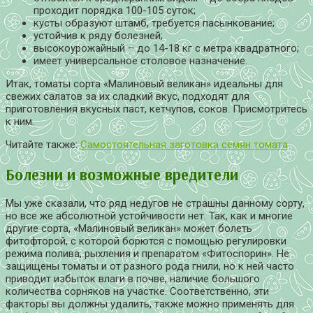
проходит порядка 100-105 суток;
кусты образуют штамб, требуется пасынкование;
устойчив к ряду болезней;
высокоурожайный – до 14-18 кг с метра квадратного;
имеет универсальное столовое назначение.
Итак, томаты сорта «Малиновый великан» идеальны для
свежих салатов за их сладкий вкус, подходят для
приготовления вкусных паст, кетчупов, соков. Присмотритесь
к ним.
Читайте также:
Самостоятельная заготовка семян томата
Болезни и возможные вредители
Мы уже сказали, что ряд недугов не страшны данному сорту,
но все же абсолютной устойчивости нет. Так, как и многие
другие сорта, «Малиновый великан» может болеть
фитофторой, с которой борются с помощью регулировки
режима полива, рыхления и препаратом «Фитоспорин». Не
защищены томаты и от разного рода гнили, но к ней часто
приводит избыток влаги в почве, наличие большого
количества сорняков на участке. Соответственно, эти
факторы вы должны удалить, также можно применять для