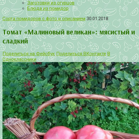
Заготовки из огурцов
Блюда из помидор
Сорта помидоров с фото и описанием
30.01.2018
Томат «Малиновый великан»: мясистый и
сладкий
Поделиться на Фейсбук
Поделиться ВКонтакте
В
Одноклассники