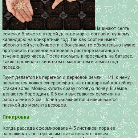
Начинают сеять
семечки ближе ко второй декаде марта, согласно лунному
календарю на конкретный год. Так как сорт не имеет
абсолютной устойчивости к болезням, то обязательно нужно
протравить посевной материал в растворе марганца в
течение двух часов. После промыть и просушить на батарее.
Также проливают кипятком с марганцем и землю под
посадки.
Грунт делается из перегноя и дерновой земли – 1/1, к нему
засыпается ложка суперфосфата на стандартный контейнер,
стакан золы. Можно купить сразу готовую почву. В земле
делаются бороздки в 0.5 см и высеваются семечки на
расстояние в 2 см. Почва увлажняется и накрывается
пленкой до момента всходов.
Пикировка
Когда рассада сформировала 4-5 листиков, пора ее
рассаживать по торфяным стаканчикам с новым