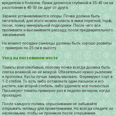
вредители и болезни. Лунки делаются глубиной в 35-40 см на
расстоянии в 40-50 см друг от друга.
Заранее устанавливаются опоры. Почва должна быть
питательной, для этого можно класть в ямки перегной, торф,
песок, ложку минеральной подкормки. После чего все
проливаете и высаживаете рассаду, после предварительного
закаливания.
На момент посадки саженцы должны быть хорошо развиты
– примерно по 25 см в высоту.
Уход на постоянном месте
Томаты влаголюбивые, поэтому почва всегда должна быть
слегка влажной, но не мокрой. Обязательно нужно рыхление
и прополка. Кусты лучше замульчировать. Формируют сорт в
1-2 стебля. То есть либо оставляете один пасынок и его
растите, как второй стебель, либо удаляете все полностью.
Пасынкуют томаты примерно раз в неделю вечером, когда
прохладно.
После каждого полива, опрыскивания не забывайте
открывать теплицу для проветривания. Но всегда следите за
насекомыми, чтобы не проникли после открывания