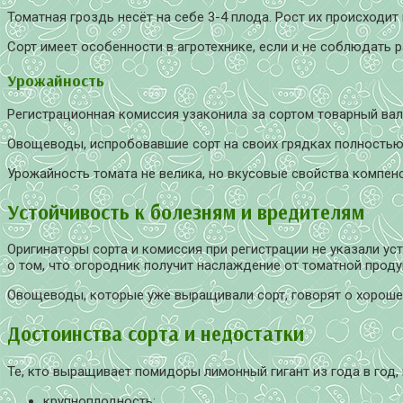
Томатная гроздь несёт на себе 3-4 плода. Рост их происходит
Сорт имеет особенности в агротехнике, если и не соблюдать 
Урожайность
Регистрационная комиссия узаконила за сортом товарный вал п
Овощеводы, испробовавшие сорт на своих грядках полность
Урожайность томата не велика, но вкусовые свойства компен
Устойчивость к болезням и вредителям
Оригинаторы сорта и комиссия при регистрации не указали ус
о том, что огородник получит наслаждение от томатной проду
Овощеводы, которые уже выращивали сорт, говорят о хороше
Достоинства сорта и недостатки
Те, кто выращивает помидоры лимонный гигант из года в год,
крупноплодность;