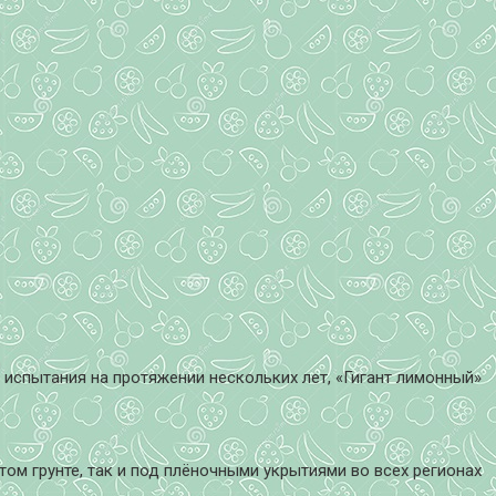
 испытания на протяжении нескольких лет, «Гигант лимонный»
ом грунте, так и под плёночными укрытиями во всех регионах