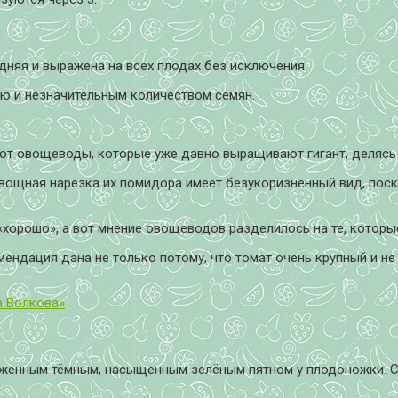
дняя и выражена на всех плодах без исключения.
ю и незначительным количеством семян.
вот овощеводы, которые уже давно выращивают гигант, делясь в
. Овощная нарезка их помидора имеет безукоризненный вид, по
хорошо», а вот мнение овощеводов разделилось на те, которые 
ендация дана не только потому, что томат очень крупный и не 
а Волкова»
аженным тёмным, насыщенным зелёным пятном у плодоножки. Со