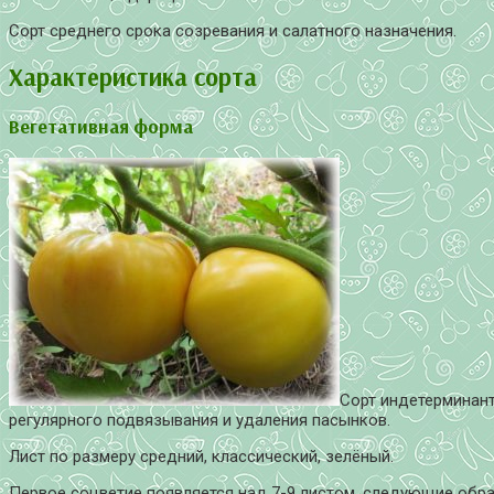
Сорт среднего срока созревания и салатного назначения.
Характеристика сорта
Вегетативная форма
Сорт индетерминант
регулярного подвязывания и удаления пасынков.
Лист по размеру средний, классический, зелёный.
Первое соцветие появляется над 7-9 листом, следующие обра