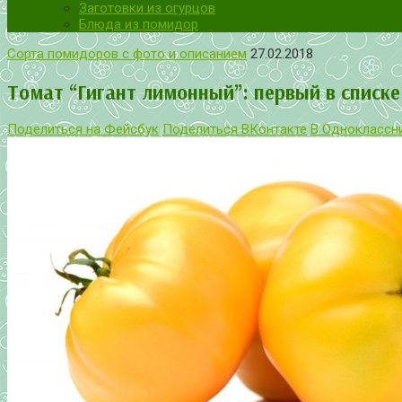
Заготовки из огурцов
Блюда из помидор
Сорта помидоров с фото и описанием
27.02.2018
Томат “Гигант лимонный”: первый в списк
Поделиться на Фейсбук
Поделиться ВКонтакте
В Одноклассн