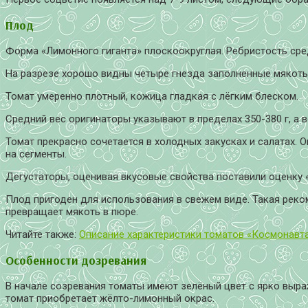
Плод
Форма «Лимонного гиганта» плоскоокруглая. Ребристость сре
На разрезе хорошо видны четыре гнезда заполненные мякоть
Томат умеренно плотный, кожица гладкая с лёгким блеском.
Средний вес оригинаторы указывают в пределах 350-380 г, а 
Томат прекрасно сочетается в холодных закусках и салатах
на сегменты.
Дегустаторы, оценивая вкусовые свойства поставили оценку «
Плод пригоден для использования в свежем виде. Такая реком
превращает мякоть в пюре.
Читайте также:
Описание характеристики томатов «Космонавт
Особенности дозревания
В начале созревания томаты имеют зелёный цвет с ярко выр
томат приобретает жёлто-лимонный окрас.