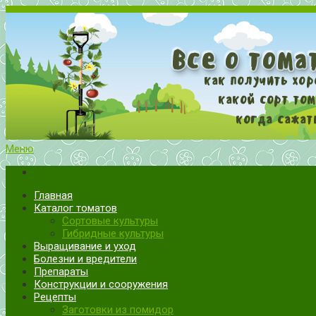
Меню
Все о томатах. Выращивание томатов. Сорта и рассада.
Выращивание и уход за томатами
Главная
Каталог томатов
Сортовые культуры
Гибридные культуры
Выращивание и уход
Болезни и вредители
Препараты
Конструкции и сооружения
Рецепты
Заготовки из помидор