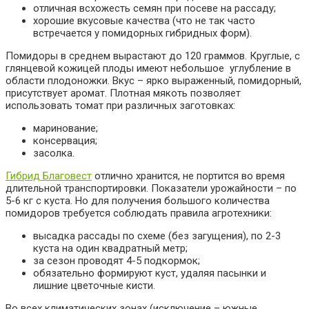
отличная всхожесть семян при посеве на рассаду;
хорошие вкусовые качества (что не так часто
встречается у помидорных гибридных форм).
Помидоры в среднем вырастают до 120 граммов. Круглые, с
глянцевой кожицей плоды имеют небольшое углубление в
области плодоножки. Вкус – ярко выраженный, помидорный,
присутствует аромат. Плотная мякоть позволяет
использовать томат при различных заготовках:
маринование;
консервация;
засолка.
Гибрид Благовест
отлично хранится, не портится во время
длительной транспортировки. Показатели урожайности – по
5-6 кг с куста. Но для получения большого количества
помидоров требуется соблюдать правила агротехники:
высадка рассады по схеме (без загущения), по 2-3
куста на один квадратный метр;
за сезон проводят 4-5 подкормок;
обязательно формируют куст, удаляя пасынки и
лишние цветочные кисти.
Во всех климатических зонах (исключение – южные