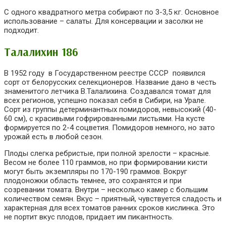
С одного квадратного метра собирают по 3-3,5 кг. Основное
использование – салаты. Для консервации и засолки не
подходит.
Талалихин 186
В 1952 году в Государственном реестре СССР появился
сорт от белорусских селекционеров. Название дано в честь
знаменитого летчика В.Талалихина. Создавался томат для
всех регионов, успешно показал себя в Сибири, на Урале.
Сорт из группы детерминантных помидоров, невысокий (40-
60 см), с красивыми гофрированными листьями. На кусте
формируется по 2-4 соцветия. Помидоров немного, но зато
урожай есть в любой сезон.
Плоды слегка ребристые, при полной зрелости – красные.
Весом не более 110 граммов, но при формировании кисти
могут быть экземпляры по 170-190 граммов. Вокруг
плодоножки область темнее, это сохранятся и при
созревании томата. Внутри – несколько камер с большим
количеством семян. Вкус – приятный, чувствуется сладость и
характерная для всех томатов ранних сроков кислинка. Это
не портит вкус плодов, придает им пикантность.