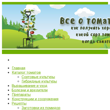
Меню
Все о томатах. Выращивание томатов. Сорта и рассада.
Выращивание и уход за томатами
Главная
Каталог томатов
Сортовые культуры
Гибридные культуры
Выращивание и уход
Болезни и вредители
Препараты
Конструкции и сооружения
Рецепты
Заготовки из помидор