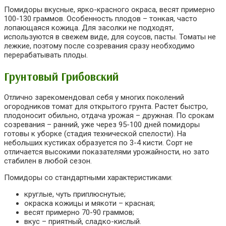
Помидоры вкусные, ярко-красного окраса, весят примерно
100-130 граммов. Особенность плодов – тонкая, часто
лопающаяся кожица. Для засолки не подходят,
используются в свежем виде, для соусов, пасты. Томаты не
лежкие, поэтому после созревания сразу необходимо
перерабатывать плоды.
Грунтовый Грибовский
Отлично зарекомендовал себя у многих поколений
огородников томат для открытого грунта. Растет быстро,
плодоносит обильно, отдача урожая – дружная. По срокам
созревания – ранний, уже через 95-100 дней помидоры
готовы к уборке (стадия технической спелости). На
небольших кустиках образуется по 3-4 кисти. Сорт не
отличается высокими показателями урожайности, но зато
стабилен в любой сезон.
Помидоры со стандартными характеристиками:
круглые, чуть приплюснутые;
окраска кожицы и мякоти – красная;
весят примерно 70-90 граммов;
вкус – приятный, сладко-кислый.