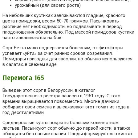
урожайный (для своего роста).
На небольших кустиках завязываются гладкие, красного
цвета помидорки, весом 50-70 граммов. Пасынковать
растение нет необходимости, но подвязывать в период
плодоношения обязательно. Под массой помидоров кустики
часто заваливаются на бок.
Сорт Бетта мало подвергается болезням, от фитофторы
успевает «уйти» за счет ранних сроков созревания.
Помидоры пригодны для засолки, но обычно используются
в салатах, в свежем виде.
Перемога 165
Выведен этот сорт в Белоруссии, в каталог
Государственного реестра занесен в 1951 году. С того
времени выращивается повсеместно. Многие дачники
собирают свои семена и высаживают этот томат из года в
год десятилетиями.
Среднерослые кусты покрыты большим количеством
листьев. Пасынкуют сорт обычно до первой кисти, а также
обходятся без пасынкования. Плоды формируются в кистях