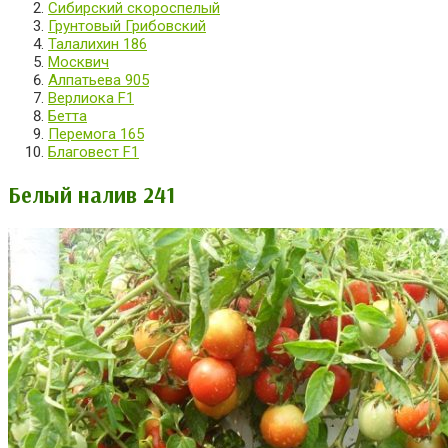
Сибирский скороспелый
Грунтовый Грибовский
Талалихин 186
Москвич
Алпатьева 905
Верлиока F1
Бетта
Перемога 165
Благовест F1
Белый налив 241