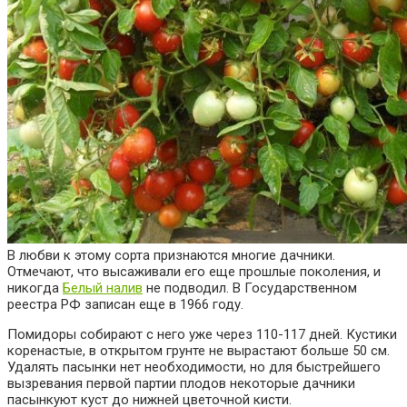
В любви к этому сорта признаются многие дачники.
Отмечают, что высаживали его еще прошлые поколения, и
никогда
Белый налив
не подводил. В Государственном
реестра РФ записан еще в 1966 году.
Помидоры собирают с него уже через 110-117 дней. Кустики
коренастые, в открытом грунте не вырастают больше 50 см.
Удалять пасынки нет необходимости, но для быстрейшего
вызревания первой партии плодов некоторые дачники
пасынкуют куст до нижней цветочной кисти.