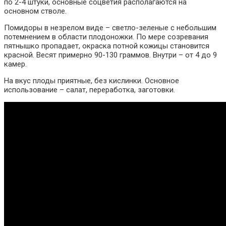
по 2-4 штуки, основные соцветия располагаются на
основном стволе.
Помидоры в незрелом виде – светло-зеленые с небольшим
потемнением в области плодоножки. По мере созревания
пятнышко пропадает, окраска потной кожицы становится
красной. Весят примерно 90-130 граммов. Внутри – от 4 до 9
камер.
На вкус плоды приятные, без кислинки. Основное
использование – салат, переработка, заготовки.