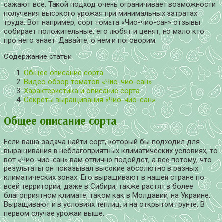
сажают все. Такой подход очень ограничивает возможности
получения высокого урожая при минимальных затратах
труда. Вот например, сорт томата «Чио-чио-сан» отзывы
собирает положительные, его любят и ценят, но мало кто
про него знает. Давайте, о нем и поговорим.
Содержание статьи
Общее описание сорта
Видео обзор томатов «Чио-чио-сан»
Характеристика и описание сорта
Секреты выращивания «Чио-чио-сан»
Общее описание сорта
Если ваша задача найти сорт, который бы подходил для
выращивания в неблагоприятных климатических условиях, то
вот «Чио-чио-сан» вам отлично подойдет, а все потому, что
результаты он показывал высокие абсолютно в разных
климатических зонах. Его выращивают в нашей стране по
всей территории, даже в Сибири, также растят в более
благоприятном климате, таком как в Молдавии, на Украине.
Выращивают и в условиях теплиц, и на открытом грунте. В
первом случае урожаи выше.