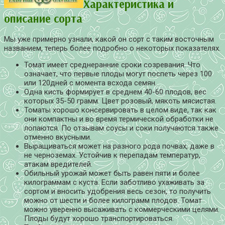
Характеристика и
описание сорта
Мы уже примерно узнали, какой он сорт с таким восточным
названием, теперь более подробно о некоторых показателях.
Томат имеет среднеранние сроки созревания. Что
означает, что первые плоды могут поспеть через 100
или 120дней с момента всхода семян.
Одна кисть формирует в среднем 40-60 плодов, вес
которых 35-50 грамм. Цвет розовый, мякоть мясистая.
Томаты хорошо консервировать в целом виде, так как
они компактны и во время термической обработки не
лопаются. По отзывам соусы и соки получаются также
отменно вкусными.
Выращиваться может на разного рода почвах, даже в
не черноземах. Устойчив к перепадам температур,
атакам вредителей.
Обильный урожай может быть равен пяти и более
килограммам с куста. Если заботливо ухаживать за
сортом и вносить удобрения весь сезон, то получить
можно от шести и более килограмм плодов. Томат
можно уверенно высаживать с коммерческими целями.
Плоды будут хорошо транспортироваться.