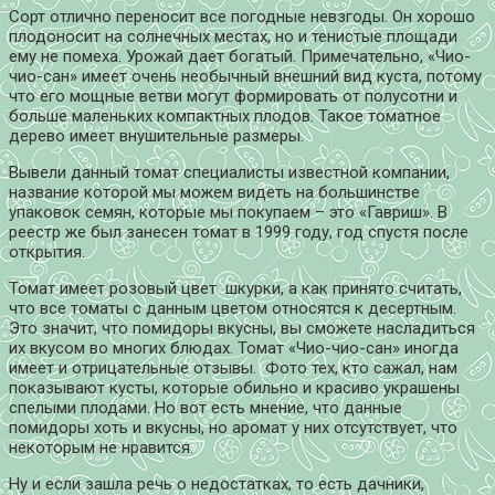
Сорт отлично переносит все погодные невзгоды. Он хорошо
плодоносит на солнечных местах, но и тенистые площади
ему не помеха. Урожай дает богатый. Примечательно, «Чио-
чио-сан» имеет очень необычный внешний вид куста, потому
что его мощные ветви могут формировать от полусотни и
больше маленьких компактных плодов. Такое томатное
дерево имеет внушительные размеры.
Вывели данный томат специалисты известной компании,
название которой мы можем видеть на большинстве
упаковок семян, которые мы покупаем – это «Гавриш». В
реестр же был занесен томат в 1999 году, год спустя после
открытия.
Томат имеет розовый цвет шкурки, а как принято считать,
что все томаты с данным цветом относятся к десертным.
Это значит, что помидоры вкусны, вы сможете насладиться
их вкусом во многих блюдах. Томат «Чио-чио-сан» иногда
имеет и отрицательные отзывы. Фото тех, кто сажал, нам
показывают кусты, которые обильно и красиво украшены
спелыми плодами. Но вот есть мнение, что данные
помидоры хоть и вкусны, но аромат у них отсутствует, что
некоторым не нравится.
Ну и если зашла речь о недостатках, то есть дачники,