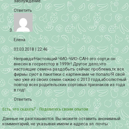
заблуждение.
Ответить
Елена
03.03.2018
| 22:46
Неправда!Настоящий ЧИО-ЧИО-САН-это сорт,и он
внесен в госреестор в 1999г! Другое дело,что
настоящие семена раздобыть сейчас проблема,тк все
фирмы суют в пакетики с картинками че попало!Я свой
чио уже из своих семян сажаю с 2013 года,абсолютный
повтор всех родительских сортовых признаков из года
в год!
Ответить
Есть, что сказать? - Поделитесь своим опытом
Данные не разглашаются. Вы можете оставить анонимный
комментарий, не указывая имени и адреса эл. почты