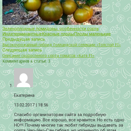
Зеленоплодные помидоры: особенности сорта
Индетерминантные
Красные плоды
Плоды маленькие
Предыдущая запись
Высокоурожайный гибрид Голландской селекции «Толстой F1»
Следующая запись
Описание скороспелого сорта томатов «Катя F1»
Комментариев к статье: 3
Екатерина
13.02.2017
| 18:56
Спасибо организаторам сайта за подробную
информацию. Все хорошо, все нравится. Но есть одно
НО!!! Почему многие так любят гибриды выдавать за
сорта. Чио-Чио-Сан гибрид, но упомянуто об этом