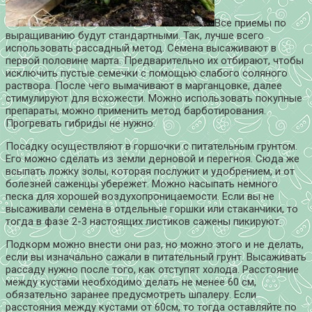
Все приемы по
выращиванию будут стандартными. Так, лучше всего
использовать рассадный метод. Семена высаживают в
первой половине марта. Предварительно их отбирают, чтобы
исключить пустые семечки с помощью слабого соляного
раствора. После чего вымачивают в марганцовке, далее
стимулируют для всхожести. Можно использовать покупные
препараты, можно применить метод барботирования.
Прогревать гибриды не нужно.
Посадку осуществляют в горшочки с питательным грунтом.
Его можно сделать из земли дерновой и перегноя. Сюда же
всыпать ложку золы, которая послужит и удобрением, и от
болезней саженцы убережет. Можно насыпать немного
песка для хорошей воздухопроницаемости. Если вы не
высаживали семена в отдельные горшки или стаканчики, то
тогда в фазе 2-3 настоящих листиков сажены пикируют.
Подкорм можно внести они раз, но можно этого и не делать,
если вы изначально сажали в питательный грунт. Высаживать
рассаду нужно после того, как отступят холода. Расстояние
между кустами необходимо делать не менее 60 см,
обязательно заранее предусмотреть шпалеру. Если
расстояния между кустами от 60см, то тогда оставляйте по