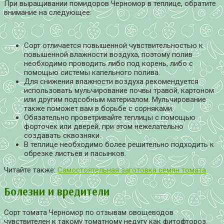
При выращивании помидоров Черномор в теплице, обратите
внимание на следующее:
Сорт отличается повышенной чувствительностью к
повышенной влажности воздуха, поэтому полив
необходимо проводить либо под корень, либо с
помощью системы капельного полива.
Для снижения влажности воздуха рекомендуется
использовать мульчирование почвы травой, картоном
или другим подсобным материалом. Мульчирование
также поможет вам в борьбе с сорняками.
Обязательно проветривайте теплицы с помощью
форточек или дверей, при этом нежелательно
создавать сквозняки.
В теплице необходимо более решительно подходить к
обрезке листьев и пасынков.
Читайте также:
Самостоятельная заготовка семян томата
Болезни и вредители
Сорт томата Черномор по отзывам овощеводов
чувствителен к такому томатному недугу как фитофтороз.