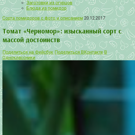
Заготовки из огурцов
Блюда из помидор
Сорта помидоров с фото и описанием
20.12.2017
Томат «Черномор»: изысканный сорт с
массой достоинств
Поделиться на Фейсбук
Поделиться ВКонтакте
В
Одноклассники