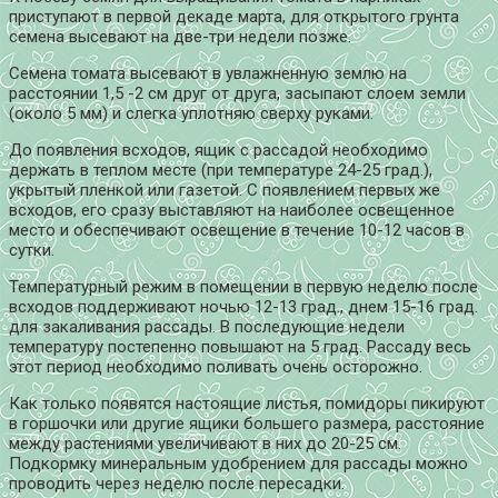
приступают в первой декаде марта, для открытого грунта
семена высевают на две-три недели позже.
Семена томата высевают в увлажненную землю на
расстоянии 1,5 -2 см друг от друга, засыпают слоем земли
(около 5 мм) и слегка уплотняю сверху руками.
До появления всходов, ящик с рассадой необходимо
держать в теплом месте (при температуре 24-25 град.),
укрытый пленкой или газетой. С появлением первых же
всходов, его сразу выставляют на наиболее освещенное
место и обеспечивают освещение в течение 10-12 часов в
сутки.
Температурный режим в помещении в первую неделю после
всходов поддерживают ночью 12-13 град., днем 15-16 град.
для закаливания рассады. В последующие недели
температуру постепенно повышают на 5 град. Рассаду весь
этот период необходимо поливать очень осторожно.
Как только появятся настоящие листья, помидоры пикируют
в горшочки или другие ящики большего размера, расстояние
между растениями увеличивают в них до 20-25 см.
Подкормку минеральным удобрением для рассады можно
проводить через неделю после пересадки.