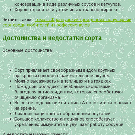
консервации в виде различных соусов и кетчупов.
Хорошо хранятся и устойчивы к транспортировке.
Читайте также:
Томат «Французский гроздевой»: популярный
сорт среди любителей и профессионалов
Достоинства и недостатки сорта
Основные достоинства:
Сорт привлекает своеобразным видом крупных
прекрасных плодов с замечательным вкусом.
Можно высаживать и в теплицах и на грядках.
Помидоры обладают лечебными свойствами
благодаря антиоксидантам, которые способствуют
очищению организма.
Высокое содержание витамина А положительно влияет
на зрение.
Ликопин защищает от образования опухолей.
Большое количество антоцианов способствует
укреплению иммунитета и улучшает работу сосудов.
К недостаткам можно отнести: