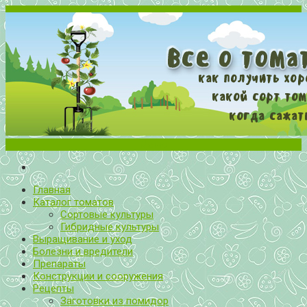
Меню
Все о томатах. Выращивание томатов. Сорта и рассада.
Выращивание и уход за томатами
Главная
Каталог томатов
Сортовые культуры
Гибридные культуры
Выращивание и уход
Болезни и вредители
Препараты
Конструкции и сооружения
Рецепты
Заготовки из помидор