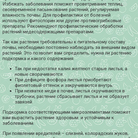
Избежать заболевания поможет проветривание теплиц,
своевременное пасынкование растений, регулируемая
влажность почвы. Для профилактики от болезней
используют фитоспорин или другие противогрибковые
препараты. Рекомендуют профилактические обработки
растений медесодержащими препаратами.
Так как растения требовательны к питательному составу
почвы, необходимо постоянно наблюдать за внешним видом
растений. Это позволит вам определить, нужна ли растению
подкормка и какого содержания:
Так при недостатке калия желтеют старые листья, а
новые сворачиваются.
При дефиците фосфора листья приобретают
фиолетовый оттенок и закручиваются внутрь.
При нехватке меди в почве, листья скручиваются в
трубочки, растение сбрасывает листья и не образует
завязей.
Подкормка соответствующими микроэлементами поможет
вам вырастить растение здоровым и устойчивым к
заболеваниям.
При появлении вредителей – слизней, колорадских жуков,