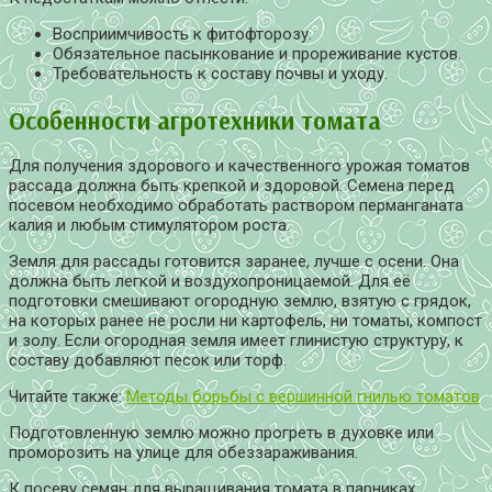
Восприимчивость к фитофторозу.
Обязательное пасынкование и прореживание кустов.
Требовательность к составу почвы и уходу.
Особенности агротехники томата
Для получения здорового и качественного урожая томатов
рассада должна быть крепкой и здоровой. Семена перед
посевом необходимо обработать раствором перманганата
калия и любым стимулятором роста.
Земля для рассады готовится заранее, лучше с осени. Она
должна быть легкой и воздухопроницаемой. Для её
подготовки смешивают огородную землю, взятую с грядок,
на которых ранее не росли ни картофель, ни томаты, компост
и золу. Если огородная земля имеет глинистую структуру, к
составу добавляют песок или торф.
Читайте также:
Методы борьбы с вершинной гнилью томатов
Подготовленную землю можно прогреть в духовке или
проморозить на улице для обеззараживания.
К посеву семян для выращивания томата в парниках