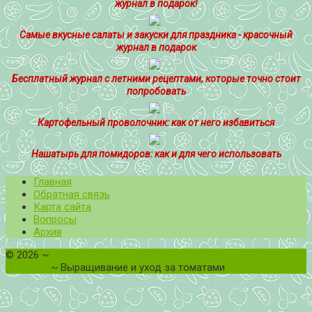
журнал в подарок!
Самые вкусные салаты и закуски для праздника - красочный
журнал в подарок
Бесплатный журнал с летними рецептами, которые точно стоит
попробовать
Картофельный проволочник: как от него избавиться
Нашатырь для помидоров: как и для чего использовать
Главная
Обратная связь
Карта сайта
Вопросы
Архив
©
2026
~
Все о томатах. Выращивание томатов. Сорта и
рассада.
~ Выращивание и уход за томатами