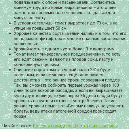
подвязывали к опоре и пасынковали. Согласитесь,
минимум труда во время выращивания – это очень
важно для современного человека, когда каждая
минута на счёту.
В условиях теплицы томат вырастает до 70 см, а на
улице не превышает 50 см.
Хорошее качество сорта «Белый налив» и в том, что его
не поражает фитофтора и многие опасные заболевания
пасленовых.
Урожайность с одного куста более 3-х килограмм.
Томат имеет универсальное предназначение, то есть
его едят свежим, делают из плодов соки, пасту и
консервируют целыми.
Описание сорта томата «Белый налив 241» будет
неполным, если не указать ещё одно важное
достоинство – это ранние сроки созревания плодов.
Так, вы сможете собирать первые урожаи через 100
дней после всходов рассады, а если вы выращиваете
культуру в теплице, то уже через 85 дней плоды будут
краснеть на кусте и готовы к употреблению. Такие
ранние сроки и помогают «Белому наливу» не успевать
болеть, ведь атаки патогенной средой происходят
позже.
Читайте также:
Болезни помидоров (фото) и их лечение в