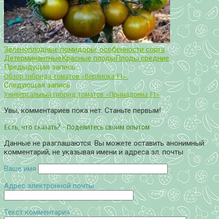
Зеленоплодные помидоры: особенности сорта
Детерминантные
Красные плоды
Плоды средние
Предыдущая запись
Обзор гибрида томатов «Верлиока F1»:
Следующая запись
Универсальный гибрид томатов «Примадонна F1»
Увы, комментариев пока нет. Станьте первым!
Есть, что сказать? - Поделитесь своим опытом
Данные не разглашаются. Вы можете оставить анонимный
комментарий, не указывая имени и адреса эл. почты
Ваше имя
Адрес электронной почты
Текст комментария