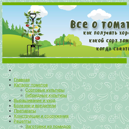
Меню
Все о томатах. Выращивание томатов. Сорта и рассада.
Выращивание и уход за томатами
Главная
Каталог томатов
Сортовые культуры
Гибридные культуры
Выращивание и уход
Болезни и вредители
Препараты
Конструкции и сооружения
Рецепты
Заготовки из помидор