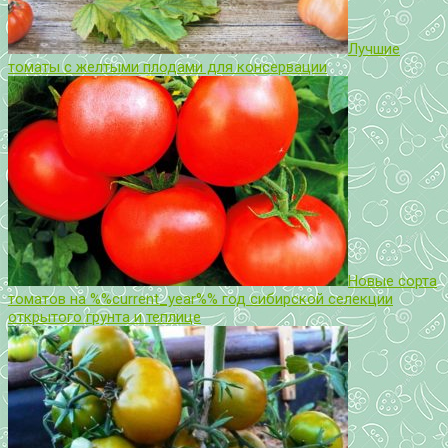
Лучшие
томаты с желтыми плодами для консервации
Новые сорта
томатов на %%current_year%% год сибирской селекции
открытого грунта и теплице