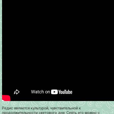
Редис является культурой, чувствительной к
продолжительности светового дня. Сеять его можно с