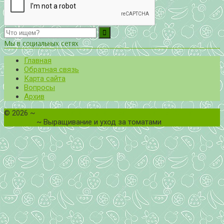
Мы в социальных сетях
Главная
Обратная связь
Карта сайта
Вопросы
Архив
©
2026
~
Все о томатах. Выращивание томатов. Сорта и
рассада.
~ Выращивание и уход за томатами