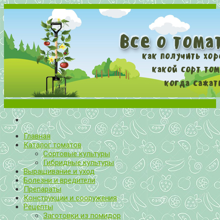
Меню
Все о томатах. Выращивание томатов. Сорта и рассада.
Выращивание и уход за томатами
Главная
Каталог томатов
Сортовые культуры
Гибридные культуры
Выращивание и уход
Болезни и вредители
Препараты
Конструкции и сооружения
Рецепты
Заготовки из помидор