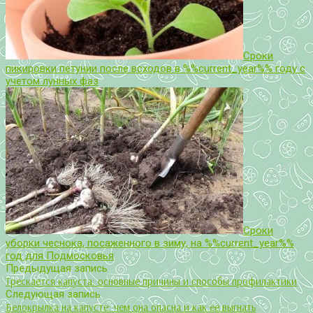
Сроки
пикировки петунии после всходов в %%current_year%% году с
учетом лунных фаз
Сроки
уборки чеснока, посаженного в зиму, на %%current_year%%
год для Подмосковья
Предыдущая запись
Трескается капуста: основные причины и способы профилактики
Следующая запись
Белокрылка на капусте: чем она опасна и как ее выгнать