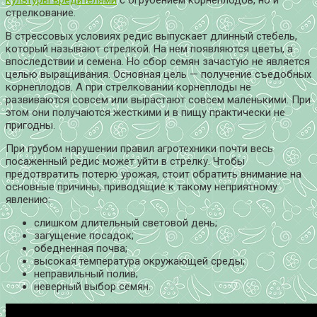
стрелкование.
В стрессовых условиях редис выпускает длинный стебель,
который называют стрелкой. На нем появляются цветы, а
впоследствии и семена. Но сбор семян зачастую не является
целью выращивания. Основная цель — получение съедобных
корнеплодов. А при стрелковании корнеплоды не
развиваются совсем или вырастают совсем маленькими. При
этом они получаются жесткими и в пищу практически не
пригодны.
При грубом нарушении правил агротехники почти весь
посаженный редис может уйти в стрелку. Чтобы
предотвратить потерю урожая, стоит обратить внимание на
основные причины, приводящие к такому неприятному
явлению:
слишком длительный световой день;
загущение посадок;
обедненная почва;
высокая температура окружающей среды;
неправильный полив;
неверный выбор семян.