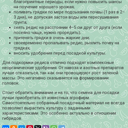
благоприятные периоды, если нужно повысить шансы
на поучение хорошего урожая;
поливать грядки по мере подсыхания почвы (1 раз в 2–
3 дня), не допуская застоя воды или пересушивания
грунта;
сеять редис на расстоянии 4–5 см друг от друга (если
посеяно чаще, нужно проредить);
притенять грядки в очень жаркие дни;
своевременно пропалывать редис, рыхлить почву на
грядках;
вносить удобрения перед посадкой культуры.
Для подкормки редиса отлично подходят комплексные
неорганические удобрения. От навоза и азотных препаратов
лучше отказаться, так как они провоцируют рост зеленой
массы. Это негативно сказывается на формировании
головок.
Стоит обратить внимание и на то, что семена для посадки
лучше приобретать от известных агрофирм.
Самостоятельно собранный посадочный материал не всегда
позволяет вырастить культуру с заданными
характеристиками. Это особенно актуально в отношении
гибридов.