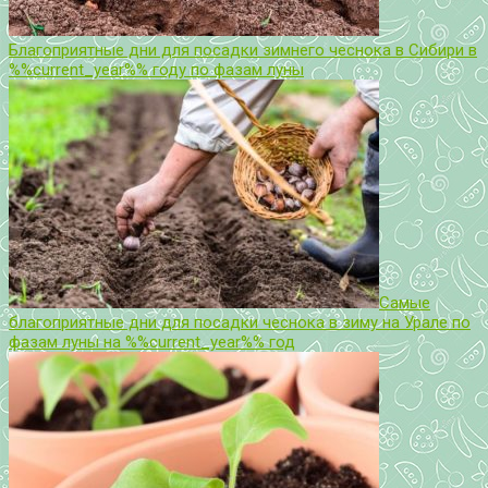
Благоприятные дни для посадки зимнего чеснока в Сибири в
%%current_year%% году по фазам луны
Самые
благоприятные дни для посадки чеснока в зиму на Урале по
фазам луны на %%current_year%% год