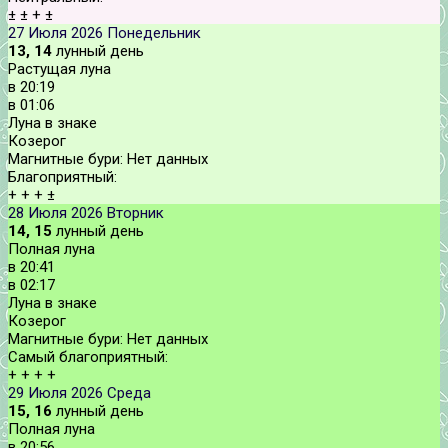
±
±
+
±
27 Июля 2026
Понедельник
13, 14
лунный день
Растущая луна
в
20:19
в
01:06
Луна в знаке
Козерог
Магнитные бури:
Нет данных
Благоприятный:
+
+
+
±
28 Июля 2026
Вторник
14, 15
лунный день
Полная луна
в
20:41
в
02:17
Луна в знаке
Козерог
Магнитные бури:
Нет данных
Самый благоприятный:
+
+
+
+
29 Июля 2026
Среда
15, 16
лунный день
Полная луна
в
20:56