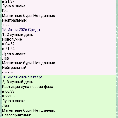
в
21:37
Луна в знаке
Рак
Магнитные бури:
Нет данных
Нейтральный:
+
-
-
+
15 Июля 2026
Среда
1, 2
лунный день
Новолуние
в
04:52
в
21:54
Луна в знаке
Лев
Магнитные бури:
Нет данных
Нейтральный:
-
+
-
+
16 Июля 2026
Четверг
2, 3
лунный день
Растущая луна первая фаза
в
06:33
в
22:05
Луна в знаке
Лев
Магнитные бури:
Нет данных
Благоприятный: