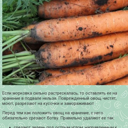
Если морковка сильно растрескалась, то оставлять ее на
хранение в подвале нельзя. Поврежденный овощ чистят,
моют, разрезают на кусочки и замораживают.
Перед тем как положить овощ на хранение, с него
обязательно срезают ботву. Правильно удаляют ее так:
срезают зелень под острым углом, направленным к