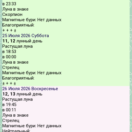
в
23:33
Луна в знаке
Скорпион
Магнитные бури:
Нет данных
Благоприятный:
+
+
+
±
25 Июля 2026
Суббота
11, 12
лунный день
Растущая луна
в
18:53
в
00:00
Луна в знаке
Стрелец
Магнитные бури:
Нет данных
Благоприятный:
±
+
+
±
26 Июля 2026
Воскресенье
12, 13
лунный день
Растущая луна
в
19:45
в
00:11
Луна в знаке
Стрелец
Магнитные бури:
Нет данных
Нейтральный: