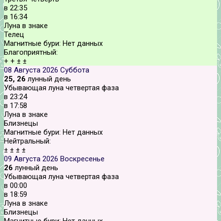
в
22:35
в
16:34
Луна в знаке
Телец
Магнитные бури:
Нет данных
Благоприятный:
+
+
±
±
08 Августа 2026
Суббота
25, 26
лунный день
Убывающая луна четвертая фаза
в
23:24
в
17:58
Луна в знаке
Близнецы
Магнитные бури:
Нет данных
Нейтральный:
±
±
±
±
09 Августа 2026
Воскресенье
26
лунный день
Убывающая луна четвертая фаза
в
00:00
в
18:59
Луна в знаке
Близнецы