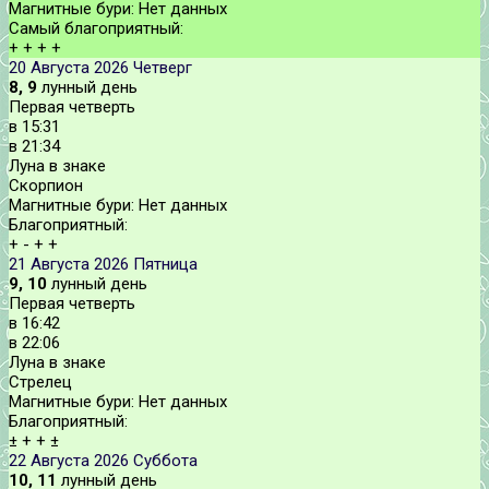
Магнитные бури:
Нет данных
Самый благоприятный:
+
+
+
+
20 Августа 2026
Четверг
8, 9
лунный день
Первая четверть
в
15:31
в
21:34
Луна в знаке
Скорпион
Магнитные бури:
Нет данных
Благоприятный:
+
-
+
+
21 Августа 2026
Пятница
9, 10
лунный день
Первая четверть
в
16:42
в
22:06
Луна в знаке
Стрелец
Магнитные бури:
Нет данных
Благоприятный:
±
+
+
±
22 Августа 2026
Суббота
10, 11
лунный день