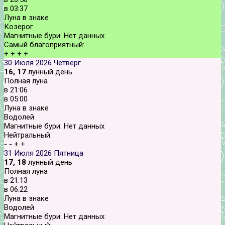
в
03:37
Луна в знаке
Козерог
Магнитные бури:
Нет данных
Самый благоприятный:
+
+
+
+
30 Июля 2026
Четверг
16, 17
лунный день
Полная луна
в
21:06
в
05:00
Луна в знаке
Водолей
Магнитные бури:
Нет данных
Нейтральный:
-
-
+
+
31 Июля 2026
Пятница
17, 18
лунный день
Полная луна
в
21:13
в
06:22
Луна в знаке
Водолей
Магнитные бури:
Нет данных