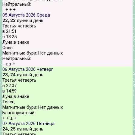
Нейтральный:
-
+
±
+
05 Августа 2026
Среда
22, 23
лунный день
Третья четверть
в
21:51
в
13:25
Луна в знаке
Овен
Магнитные бури:
Нет данных
Нейтральный:
-
±
±
+
06 Августа 2026
Четверг
23, 24
лунный день
Третья четверть
в
22:07
в
14:59
Луна в знаке
Телец
Магнитные бури:
Нет данных
Благоприятный:
+
+
±
+
07 Августа 2026
Пятница
24, 25
лунный день
Третья четверть