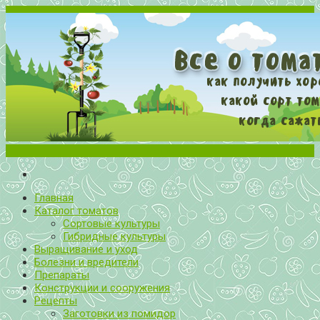
Меню
Все о томатах. Выращивание томатов. Сорта и рассада.
Выращивание и уход за томатами
Главная
Каталог томатов
Сортовые культуры
Гибридные культуры
Выращивание и уход
Болезни и вредители
Препараты
Конструкции и сооружения
Рецепты
Заготовки из помидор