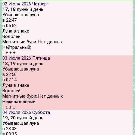
02 Июля 2026
Четверг
17, 18
лунный день
Убывающая луна
в
22:47
в
05:52
Луна в знаке
Водолей
Магнитные бури:
Нет данных
Нейтральный:
-
+
±
+
03 Июля 2026
Пятница
18, 19
лунный день
Убывающая луна
в
22:56
в
07:14
Луна в знаке
Водолей
Магнитные бури:
Нет данных
Нежелательный:
-
±
±
±
04 Июля 2026
Суббота
19, 20
лунный день
Убывающая луна
в
23:03
в
08:35