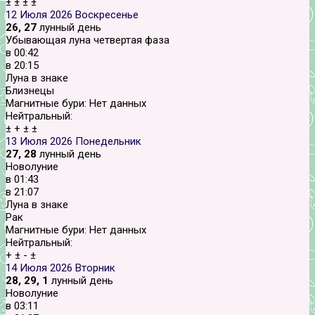
±
±
±
±
12 Июля 2026
Воскресенье
26, 27
лунный день
Убывающая луна четвертая фаза
в
00:42
в
20:15
Луна в знаке
Близнецы
Магнитные бури:
Нет данных
Нейтральный:
±
+
±
±
13 Июля 2026
Понедельник
27, 28
лунный день
Новолуние
в
01:43
в
21:07
Луна в знаке
Рак
Магнитные бури:
Нет данных
Нейтральный:
+
±
-
±
14 Июля 2026
Вторник
28, 29, 1
лунный день
Новолуние
в
03:11