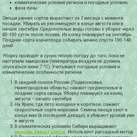
климатические условия региона и погодные условия;
фаза луны.
Овощи ранних сортов вырастают за 2 месяца с момента
посадки. Убирать их рекомендуют в конце августа или в
начале сентября. Среднеспелые виды готовы к уборке через
80-100 суток после посева. Их копку планируют на сентябрь.
Поздние сорта корнеплода собирать можно спустя 100-140
дней.
Уборку проводят в сухую теплую погоду до того, пока не
наступили заморозки (температура воздуха не должна
опускаться ниже 7 °C). Учитывают погодные условия и
климатические особенности региона.
В средней полосе России (Подмосковье,
Нижегородская область) сажают среднеспелые и
поздние сорта овоща. Уборку планируют на конец
августа – начало сентября.
На Урале, где лето холодное и короткое, сажают
скороспелые сорта морковки. Семена овоща сеют в
конце мая (в последней декаде), а убирают урожай уже
в августе.
В климатических условиях Сибири выращивают
морковь разных сортов
. Используют рассадный метод.