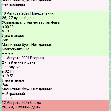
Магнитные бури:
Нет данных
Нейтральный:
±
±
±
±
10 Августа 2026
Понедельник
26, 27
лунный день
Убывающая луна четвертая фаза
в
00:39
в
19:36
Луна в знаке
Рак
Магнитные бури:
Нет данных
Благоприятный:
+
+
±
±
11 Августа 2026
Вторник
27, 28
лунный день
Новолуние
в
02:14
в
19:58
Луна в знаке
Рак
Магнитные бури:
Нет данных
Нейтральный:
+
±
-
+
12 Августа 2026
Среда
28, 29, 1
лунный день