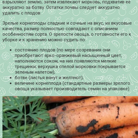
взрыхляют землю, затем извлекают морковь, подхватив ее
аккуратно за ботву. Остатки почвы следует аккуратно
удалить с плодов.
Зрелые корнеплоды сладкие и сочные на вкус, их вкусовые
качества, размер полностью совпадают с описанием
особенностям сорта. О зрелости овоща, о готовности его к
уборке и к хранению можно судить по:
состоянию плодов (по мере созревания они
приобретают ярко-оранжевый насыщенный цвет,
наполняются соком, на них появляются мелкие
трещинки; верхушка спелой морковки покрывается
зеленым налетом);
ботве (листья вянут и желтеют);
величине корнеплода (стандартные размеры зрелого
овоща указывает производитель семян на упаковке).