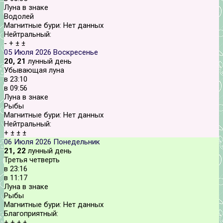
Луна в знаке
Водолей
Магнитные бури:
Нет данных
Нейтральный:
-
+
±
±
05 Июля 2026
Воскресенье
20, 21
лунный день
Убывающая луна
в
23:10
в
09:56
Луна в знаке
Рыбы
Магнитные бури:
Нет данных
Нейтральный:
+
±
±
±
06 Июля 2026
Понедельник
21, 22
лунный день
Третья четверть
в
23:16
в
11:17
Луна в знаке
Рыбы
Магнитные бури:
Нет данных
Благоприятный:
+
+
±
±