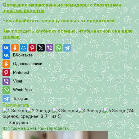
Домашние маринованные помидоры с бархатцами:
простые рецепты
Чем обработать теплицу осенью от вредителей
Как посадить клубнику осенью, чтобы весной она дала
урожай
ВКонтакте
Одноклассники
Pinterest
Viber
WhatsApp
Telegram
Распечатать
(
24
оценок, среднее:
3,71
из 5)
Загрузка...
Вас также может заинтересовать: