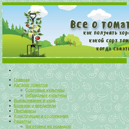
Меню
Все о томатах. Выращивание томатов. Сорта и рассада.
Выращивание и уход за томатами
Главная
Каталог томатов
Сортовые культуры
Гибридные культуры
Выращивание и уход
Болезни и вредители
Препараты
Конструкции и сооружения
Рецепты
Заготовки из помидор