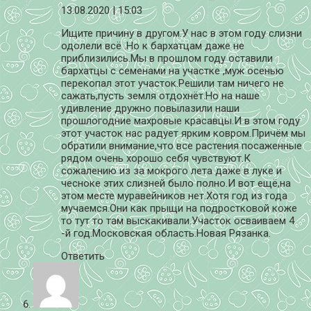
13.08.2020
| 15:03
Ищите причину в другом.У нас в этом году слизни
одолели всё .Но к бархатцам даже не
приблизились.Мы в прошлом году оставили
бархатцы с семенами на участке ,муж осенью
перекопал этот участок.Решили там ничего не
сажать,пусть земля отдохнёт.Но на наше
удивление дружно повылазили наши
прошлогодние махровые красавцы.И в этом году
этот участок нас радует ярким ковром.Причём мы
обратили внимание,что все растения посаженные
рядом очень хорошо себя чувствуют.К
сожалению из за мокрого лета даже в луке и
чесноке этих слизней было полно.И вот ещё,на
этом месте муравейников нет.Хотя год из года
мучаемся.Они как прыщи на подростковой коже
то тут то там выскакивали.Участок осваиваем 4
-й год.Московская область.Новая Рязанка.
Ответить