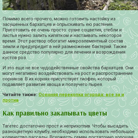
Помимо всего прочего, можно готовить настойку из
засушенных бархатцев и опрыскивать ею растения.
Приготовить ее очень просто: сухие соцветия, стебли и
листья нужно залить кипятком и настаивать некоторое
время. Этот раствор обогатит микроэлементный состав
земли и предупредит в ней размножение бактерий. Также
данное средство популярно для лечения и возрождения
кустов роз.
И это еще не все чудодейственные свойства бархатцев. Они
могут негативно воздействовать на рост и распространение
сорняков. В их корнях присутствует тиофен, который
подавляет развитие хвоща и ползучего пырея.
Читайте также:
Осенняя перекопка огорода: все за и
против
Как правильно закапывать цветы
Тагетес достаточно прост и неприхотлив. Чтобы высадить
разноцветную клумбу, необходимо использовать небольшое
количество рассады. Всхожесть семян достаточно хорошая.