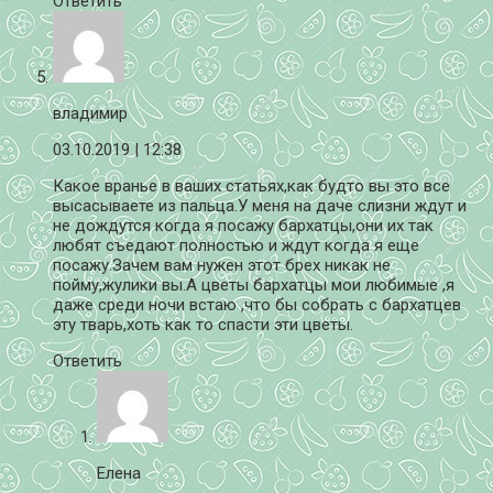
Ответить
владимир
03.10.2019
| 12:38
Какое вранье в ваших статьях,как будто вы это все
высасываете из пальца.У меня на даче слизни ждут и
не дождутся когда я посажу бархатцы,они их так
любят съедают полностью и ждут когда я еще
посажу.Зачем вам нужен этот брех никак не
пойму,жулики вы.А цветы бархатцы мои любимые ,я
даже среди ночи встаю ,что бы собрать с бархатцев
эту тварь,хоть как то спасти эти цветы.
Ответить
Елена