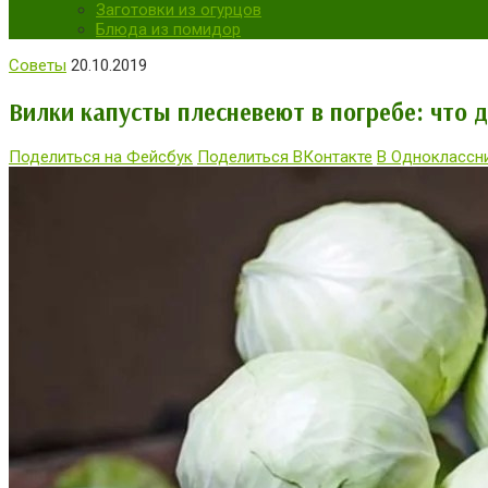
Заготовки из огурцов
Блюда из помидор
Советы
20.10.2019
Вилки капусты плесневеют в погребе: что 
Поделиться на Фейсбук
Поделиться ВКонтакте
В Одноклассн