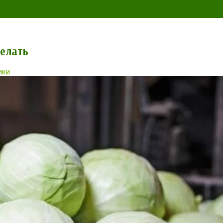
делать
ики