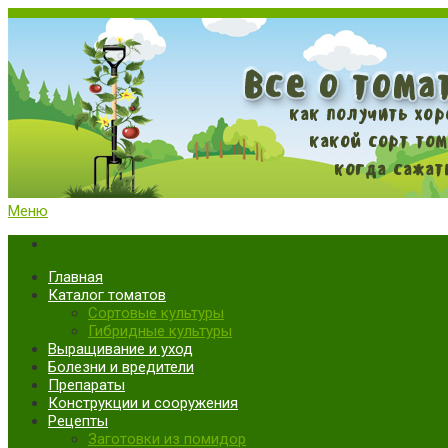
Меню
Все о томатах. Выращивание томатов. Сорта и рассада.
Выращивание и уход за томатами
Главная
Каталог томатов
Сортовые культуры
Гибридные культуры
Выращивание и уход
Болезни и вредители
Препараты
Конструкции и сооружения
Рецепты
Заготовки из помидор