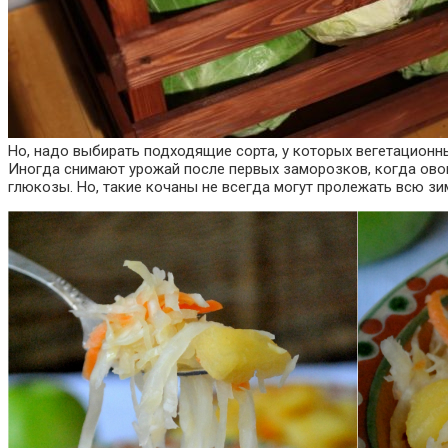
Но, надо выбирать подходящие сорта, у которых вегетационны
Иногда снимают урожай после первых заморозков, когда овощ
глюкозы. Но, такие кочаны не всегда могут пролежать всю зи