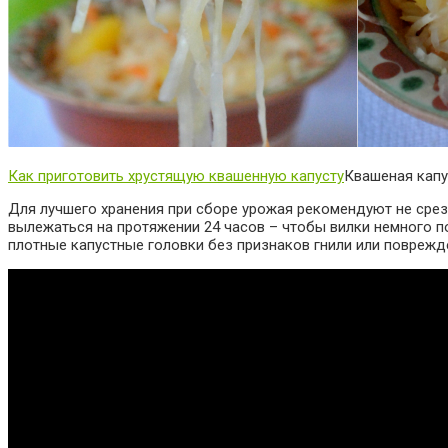
Как приготовить хрустящую квашенную капусту
Квашеная капу
Для лучшего хранения при сборе урожая рекомендуют не срез
вылежаться на протяжении 24 часов – чтобы вилки немного п
плотные капустные головки без признаков гнили или поврежд