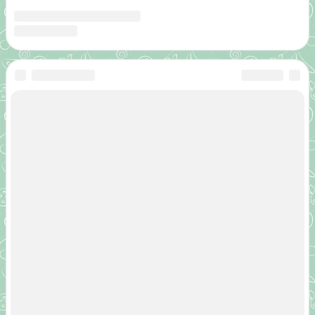
Лучшие
томаты с желтыми плодами для консервации
Новые сорта
томатов на %%current_year%% год сибирской селекции
открытого грунта и теплице
Зеленоплодные помидоры: особенности сорта
Предыдущая запись
Характеристика и описание гибрида томатов «Евпатор F1»
Следующая запись
Обзор гибрида томатов «Верлиока F1»: