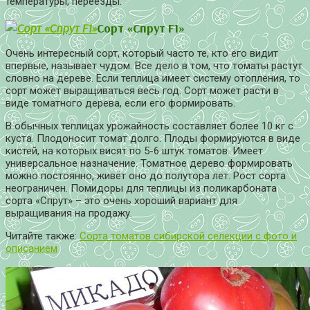
температуры, переезды.
Сорт «Спрут F1»
Очень интересный сорт, который часто те, кто его видит
впервые, называет чудом. Все дело в том, что томаты растут
словно на дереве. Если теплица имеет систему отопления, то
сорт может выращиваться весь год. Сорт может расти в
виде томатного дерева, если его формировать.
В обычных теплицах урожайность составляет более 10 кг с
куста. Плодоносит томат долго. Плоды формируются в виде
кистей, на которых висят по 5-6 штук томатов. Имеет
универсальное назначение. Томатное дерево формировать
можно постоянно, живёт оно до полутора лет. Рост сорта
неограничен. Помидоры для теплицы из поликарбоната
сорта «Спрут» – это очень хороший вариант для
выращивания на продажу.
Читайте также:
Сорта томатов сибирской селекции с фото и
описанием