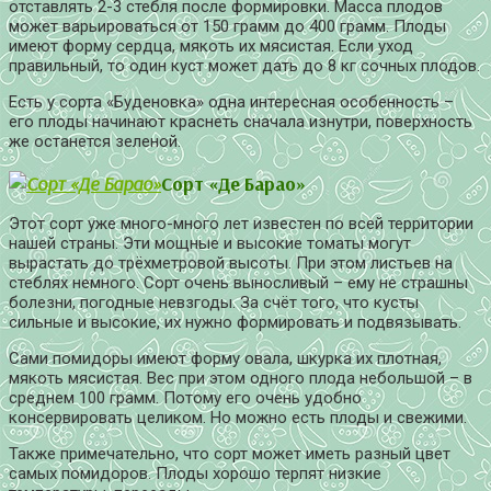
отставлять 2-3 стебля после формировки. Масса плодов
может варьироваться от 150 грамм до 400 грамм. Плоды
имеют форму сердца, мякоть их мясистая. Если уход
правильный, то один куст может дать до 8 кг сочных плодов.
Есть у сорта «Буденовка» одна интересная особенность –
его плоды начинают краснеть сначала изнутри, поверхность
же останется зеленой.
Сорт «Де Барао»
Этот сорт уже много-много лет известен по всей территории
нашей страны. Эти мощные и высокие томаты могут
вырастать до трёхметровой высоты. При этом листьев на
стеблях немного. Сорт очень выносливый – ему не страшны
болезни, погодные невзгоды. За счёт того, что кусты
сильные и высокие, их нужно формировать и подвязывать.
Сами помидоры имеют форму овала, шкурка их плотная,
мякоть мясистая. Вес при этом одного плода небольшой – в
среднем 100 грамм. Потому его очень удобно
консервировать целиком. Но можно есть плоды и свежими.
Также примечательно, что сорт может иметь разный цвет
самых помидоров. Плоды хорошо терпят низкие