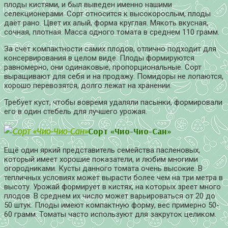
плоды кистями, и был выведен именно нашими
селекционерами. Сорт относится к высокорослым, плоды
даёт рано. Цвет их алый, форма круглая. Мякоть вкусная,
сочная, плотная. Масса одного томата в среднем 110 грамм.
За счёт компактности самих плодов, отлично подходит для
консервирования в целом виде. Плоды формируются
равномерно, они одинаковые, пропорциональные. Сорт
выращивают для себя и на продажу. Помидоры не лопаются,
хорошо перевозятся, долго лежат на хранении.
Требует куст, чтобы вовремя удаляли пасынки, формировали
его в один стебель для лучшего урожая.
Сорт «Чио-Чио-Сан»
Ещё один яркий представитель семейства пасленовых,
который имеет хорошие показатели, и любим многими
огородниками. Кусты данного томата очень высокие. В
тепличных условиях может вырасти более чем на три метра в
высоту. Урожай формирует в кистях, на которых зреет много
плодов. В среднем их число может варьироваться от 20 до
50 штук. Плоды имеют компактную форму, вес примерно 50-
60 грамм. Томаты часто используют для закруток целиком.