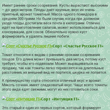
Имеет ранние сроки созревания. Кусты вырастают высокими
– до двух метров. Плоды даёт крупные, вкус их очень
приятный, аромат томатный. Масса одного помидора в
среднем 300 грамм. Но были случаи, когда при должном
уходе плоды достигали веса почти в килограмм. Отлично
идёт на приготовление салатов, может использоваться для
консервации, для соков. Обязательно нужно куст
формировать и удалять лишние побеги.
Сорт «Счастье Русское F1»
Томат относится к видам с ранними сроками созревания
плодов. Его длина может превышать два метра, потому куст
требует, чтобы его подвязали. Может выращиваться на
продажу, так как томаты легко перевозятся на длительные
расстояния, их внешний вид не портится, шкурка не лопается.
К преимуществу сорта относится отличный вкус и аромат.
Мякоть сочная, имеет сладковатый вкус. Чаще всего томаты
этого вида едят свежими, могут из них готовиться соки.
Сорт «Интуиция F1»
Это старый и один из первых сортов, который формирует