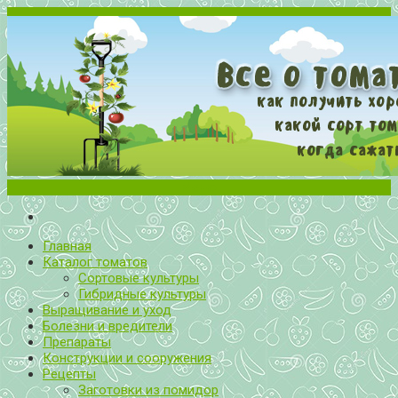
Меню
Все о томатах. Выращивание томатов. Сорта и рассада.
Выращивание и уход за томатами
Главная
Каталог томатов
Сортовые культуры
Гибридные культуры
Выращивание и уход
Болезни и вредители
Препараты
Конструкции и сооружения
Рецепты
Заготовки из помидор