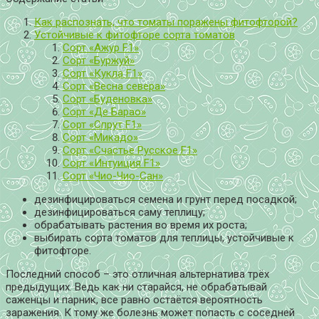
Как распознать, что томаты поражены фитофторой?
Устойчивые к фитофторе сорта томатов
Сорт «Ажур F1»
Сорт «Буржуй»
Сорт «Кукла F1»
Сорт «Весна севера»
Сорт «Буденовка»
Сорт «Де Барао»
Сорт «Спрут F1»
Сорт «Микадо»
Сорт «Счастье Русское F1»
Сорт «Интуиция F1»
Сорт «Чио-Чио-Сан»
дезинфицироваться семена и грунт перед посадкой;
дезинфицироваться саму теплицу;
обрабатывать растения во время их роста;
выбирать сорта томатов для теплицы, устойчивые к
фитофторе.
Последний способ – это отличная альтернатива трёх
предыдущих. Ведь как ни старайся, не обрабатывай
саженцы и парник, все равно остаётся вероятность
заражения. К тому же болезнь может попасть с соседней