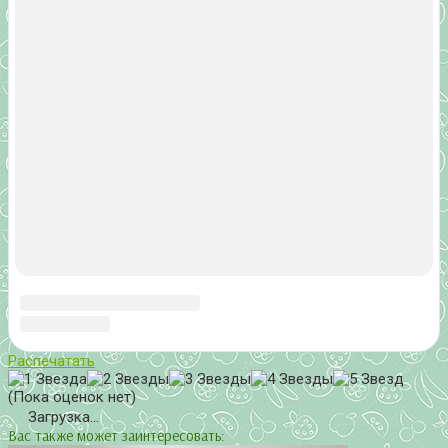
Мы в социальных сетях
Главная
Обратная связь
Карта сайта
Вопросы
Архив
©
2026
~
Все о томатах. Выращивание томатов. Сорта и
рассада.
~ Выращивание и уход за томатами