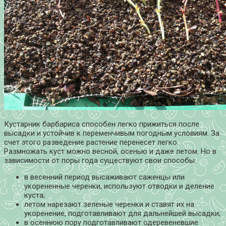
Кустарник барбариса способен легко прижиться после
высадки и устойчив к переменчивым погодным условиям. За
счет этого разведение растение перенесет легко.
Размножать куст можно весной, осенью и даже летом. Но в
зависимости от поры года существуют свои способы:
в весенний период высаживают саженцы или
укорененные черенки, используют отводки и деление
куста;
летом нарезают зеленые черенки и ставят их на
укоренение, подготавливают для дальнейшей высадки;
в осеннюю пору подготавливают одеревеневшие