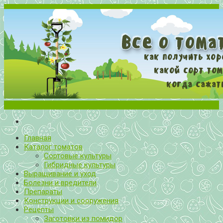
Меню
Все о томатах. Выращивание томатов. Сорта и рассада.
Выращивание и уход за томатами
Главная
Каталог томатов
Сортовые культуры
Гибридные культуры
Выращивание и уход
Болезни и вредители
Препараты
Конструкции и сооружения
Рецепты
Заготовки из помидор