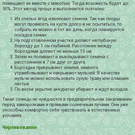
помещают их вместе с мякотью. Тогда всхожесть будет до
50%. Этот метод проще и выполняется поэтапно:
Из спелых ягод извлекают семена. Так как плоды
могут провисеть на кусте долго и не осыпаться, то
собрать их можно в тот же день, когда планируется
посадка семян.
На подготовленном участке делают неглубокую
борозду до 1 см глубиной. Расстояние между
бороздами делают не меньше 15 см.
Затем их поливают и выкладывают семена с
расстоянием в 7 см друг от друга.
Бороздки прикрывают землей, немного
утрамбовывают и накрывают мульчей. В качестве
мульчи можно использовать сухую траву или опавшие
листья.
По весне укрытие аккуратно убирают и ждут всходов.
Такие сеянцы не нуждаются в предварительном закаливании
перед заморозками и прямыми солнечным лучами. Они уже
способны комфортно себя чувствовать в естественных
условиях.
Черенкование