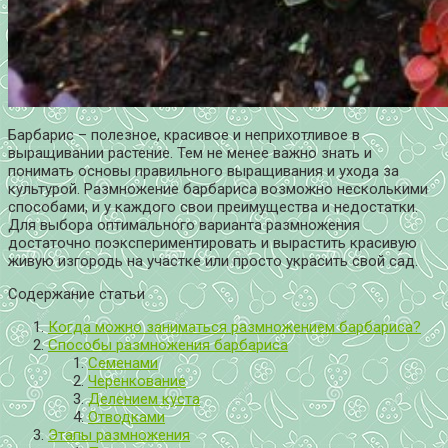
Барбарис – полезное, красивое и неприхотливое в
выращивании растение. Тем не менее важно знать и
понимать основы правильного выращивания и ухода за
культурой. Размножение барбариса возможно несколькими
способами, и у каждого свои преимущества и недостатки.
Для выбора оптимального варианта размножения
достаточно поэкспериментировать и вырастить красивую
живую изгородь на участке или просто украсить свой сад.
Содержание статьи
Когда можно заниматься размножением барбариса?
Способы размножения барбариса
Семенами
Черенкование
Делением куста
Отводками
Этапы размножения