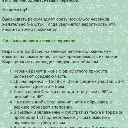
веточек или одревесневших черенков.
На заметку!
Высаживать рекомендуют сразу несколько черенков,
желательно 5-6 штук. Тогда увеличится вероятность, что
какой-то точно приживется.
С использованием зеленых черенков
Вырастить барбарис из зеленой веточки сложнее, чем
кажется на самом деле, так как приживаемость их низкая.
Выращивание происходит следующим образом:
Черенки режут в июне с однолетнего прироста.
Вырезают среднюю часть.
Длина черенка – 15-18 см. Это в среднем участок с 3-4
почками. Диаметр – 5 мм.
Срез в верхней части проводят под углом в 90°, а
нижний – в 45°.
На отрезанной ветке нижние листья обрывают, а
верхние обрезают вполовину.
В рыхлый и увлажненный субстрат из песка и торфа (в
пропорции 1:3) под небольшим углом поместить
черенки на глубину в 2 см.
Важно сделать парник над черенками. Оптимальная