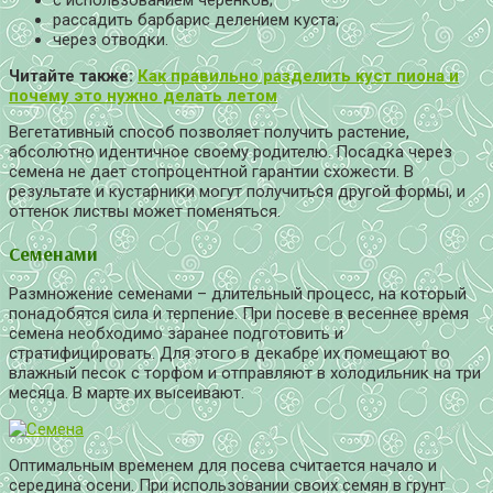
с использованием черенков;
рассадить барбарис делением куста;
через отводки.
Читайте также:
Как правильно разделить куст пиона и
почему это нужно делать летом
Вегетативный способ позволяет получить растение,
абсолютно идентичное своему родителю. Посадка через
семена не дает стопроцентной гарантии схожести. В
результате и кустарники могут получиться другой формы, и
оттенок листвы может поменяться.
Семенами
Размножение семенами – длительный процесс, на который
понадобятся сила и терпение. При посеве в весеннее время
семена необходимо заранее подготовить и
стратифицировать. Для этого в декабре их помещают во
влажный песок с торфом и отправляют в холодильник на три
месяца. В марте их высеивают.
Оптимальным временем для посева считается начало и
середина осени. При использовании своих семян в грунт