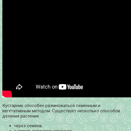
Кустарник способен размножаться семенным и
вегетативным методом. Существует несколько способов
деления растения:
через семена;