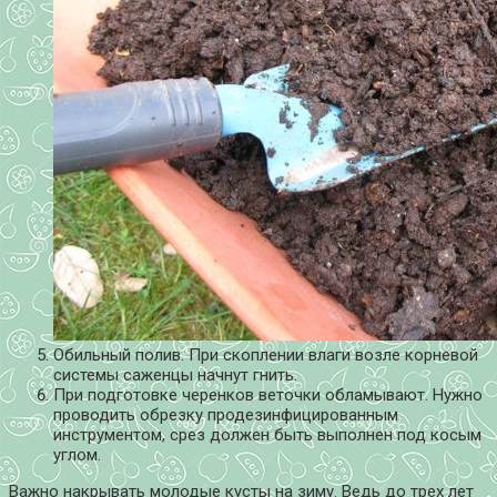
Обильный полив. При скоплении влаги возле корневой
системы саженцы начнут гнить.
При подготовке черенков веточки обламывают. Нужно
проводить обрезку продезинфицированным
инструментом, срез должен быть выполнен под косым
углом.
Важно накрывать молодые кусты на зиму. Ведь до трех лет