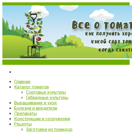
Меню
Все о томатах. Выращивание томатов. Сорта и рассада.
Выращивание и уход за томатами
Главная
Каталог томатов
Сортовые культуры
Гибридные культуры
Выращивание и уход
Болезни и вредители
Препараты
Конструкции и сооружения
Рецепты
Заготовки из помидор