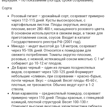
верхушек – по показаниям (погода, сроки созревания).
Сорта:
Розовый гигант – урожайный сорт, созревает примерно
через 112-115 дней. Кусты высокорослые, с
картофельным листом. Плоды округлые, иногда
плоские, весят 280-400 г, насыщенного розового цвета.
В основном используются в свежем виде, а также для
приготовления соков, соусов. Входит в каталог
Государственного реестра РФ (2001 год);
Микадо – индет высотой до 1,8 метров, созревает
через 95-106 дней. Относится к помидорам для
свежего потребления. Томаты округло-плоские,
розовые, с нежной, истекающей соком мякотью. С 1 м²
собирают до 10-12 кг плодов;
Де Барао черный – один из лучших позднеспелых
видов, созревает через 120-125 дней.Формирует
небольшие «сливки», при созревании – красно-бурые,
почти черные. Вкус – сладкий. Весят плоды 45-60 г,
плотные, не трескаются. Обычно ведут куст в 1-2
ствола;
Алая каравелла – среднеспелый помидор, созревает
примерно через 110 дней. Плоды красные, с глянцевой
кожицей, плотной структурой. Весят 100-130 г.
Отмечают высокие вкусовые характеристики гибрида,