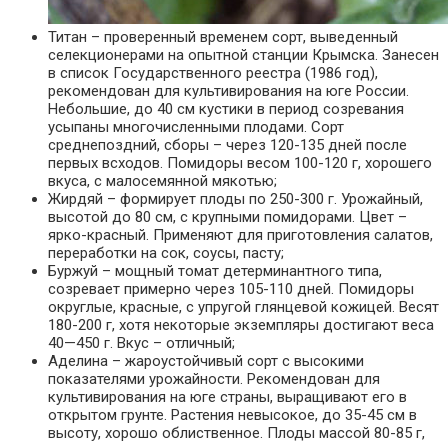
Титан – проверенный временем сорт, выведенный
селекционерами на опытной станции Крымска. Занесен
в список Государственного реестра (1986 год),
рекомендован для культивирования на юге России.
Небольшие, до 40 см кустики в период созревания
усыпаны многочисленными плодами. Сорт
среднепоздний, сборы – через 120-135 дней после
первых всходов. Помидоры весом 100-120 г, хорошего
вкуса, с малосемянной мякотью;
Жирдяй – формирует плоды по 250-300 г. Урожайный,
высотой до 80 см, с крупными помидорами. Цвет –
ярко-красный. Применяют для приготовления салатов,
переработки на сок, соусы, пасту;
Буржуй – мощный томат детерминантного типа,
созревает примерно через 105-110 дней. Помидоры
округлые, красные, с упругой глянцевой кожицей. Весят
180-200 г, хотя некоторые экземпляры достигают веса
40—450 г. Вкус – отличный;
Аделина – жароустойчивый сорт с высокими
показателями урожайности. Рекомендован для
культивирования на юге страны, выращивают его в
открытом грунте. Растения невысокое, до 35-45 см в
высоту, хорошо облиственное. Плоды массой 80-85 г,