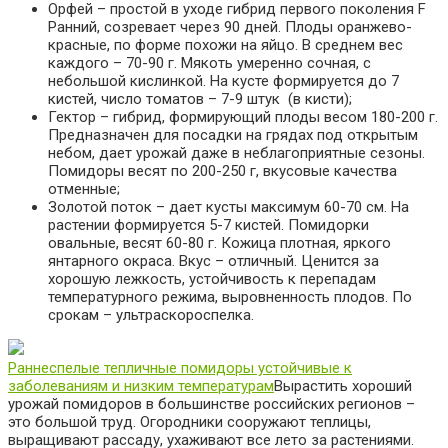
Орфей – простой в уходе гибрид первого поколения F
Ранний, созревает через 90 дней. Плоды оранжево-
красные, по форме похожи на яйцо. В среднем вес
каждого – 70-90 г. Мякоть умеренно сочная, с
небольшой кислинкой. На кусте формируется до 7
кистей, число томатов – 7-9 штук (в кисти);
Гектор – гибрид, формирующий плоды весом 180-200 г.
Предназначен для посадки на грядах под открытым
небом, дает урожай даже в неблагоприятные сезоны.
Помидоры весят по 200-250 г, вкусовые качества
отменные;
Золотой поток – дает кусты максимум 60-70 см. На
растении формируется 5-7 кистей. Помидорки
овальные, весят 60-80 г. Кожица плотная, яркого
янтарного окраса. Вкус – отличный. Ценится за
хорошую лежкость, устойчивость к перепадам
температурного режима, выровненность плодов. По
срокам – ультраскороспелка.
Раннеспелые тепличные помидоры устойчивые к
заболеваниям и низким температурам
Вырастить хороший
урожай помидоров в большинстве российских регионов –
это большой труд. Огородники сооружают теплицы,
выращивают рассаду, ухаживают все лето за растениями.