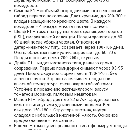
характеристиками. С 1 м² собирают до 30-35 кг
помидоров;
Симона F1 – любимый огородниками юга невысокий
гибрид первого поколения. Дает крупные, до 200-300 г
плоды насыщенного красного цвета. В каждом
помидоре – 4 гнезда, мякоть плотная, сочная;
Шелф F1 – томат из группы долгохранящихся сортов
(LSL), американской селекции. Плоды хранятся до 50-
60 дней после уборки урожая. Относится к
детерминантному типу, созревает через 100-106 дней.
Очень облиственный кустик, вырастает до 60-70 с.
Плоды плотные, весят 200-250 г, вкусные;
Драйв F1 – индет кистевого типа, раннего срока
созревания. Первые помидорки снимают через 85-95
дней. Плоды округлой формы, весят 130-140 г, без
зеленого пятна. Хорошо завязывает плоды при
высокой температуре, очень жаростойкий томат.
Устойчив к поражению вертициллезом, вирусу
томатной мозаики, галловым нематодам;
Манон F1– гибрид, дает до 22 кг/м². Среднераннего
вида, с вытянутыми удлиненными плодами. Вес
каждого 150-180 г. Структура плотная, внутри –
сладкая с небольшой кислинкой мякоть. Основное
предназначение – на салаты;
Бокеле – томат универсального типа, формирует плоды