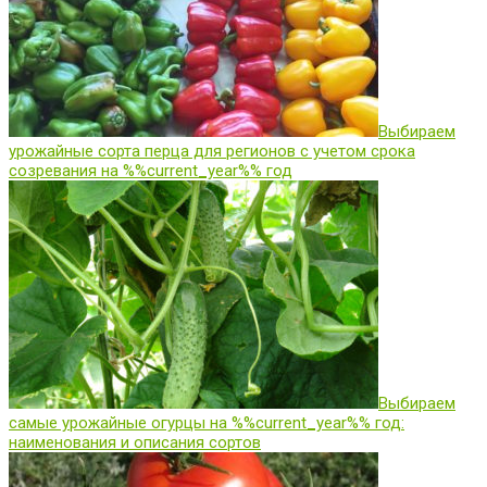
Выбираем
урожайные сорта перца для регионов с учетом срока
созревания на %%current_year%% год
Выбираем
самые урожайные огурцы на %%current_year%% год:
наименования и описания сортов