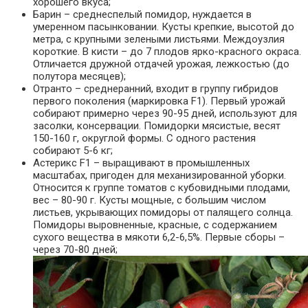
хорошего вкуса;
Барин – среднеспелый помидор, нуждается в
умеренном пасынковании. Кусты крепкие, высотой до
метра, с крупными зелеными листьями. Междоузлия
короткие. В кисти – до 7 плодов ярко-красного окраса.
Отличается дружной отдачей урожая, лежкостью (до
полутора месяцев);
Отранто – среднеранний, входит в группу гибридов
первого поколения (маркировка F1). Первый урожай
собирают примерно через 90-95 дней, используют для
засолки, консервации. Помидорки мясистые, весят
150-160 г, округлой формы. С одного растения
собирают 5-6 кг;
Астерикс F1 – выращивают в промышленных
масштабах, пригоден для механизированной уборки.
Относится к группе томатов с кубовидными плодами,
вес – 80-90 г. Кусты мощные, с большим числом
листьев, укрывающих помидоры от палящего солнца.
Помидоры выровненные, красные, с содержанием
сухого вещества в мякоти 6,2-6,5%. Первые сборы –
через 70-80 дней;