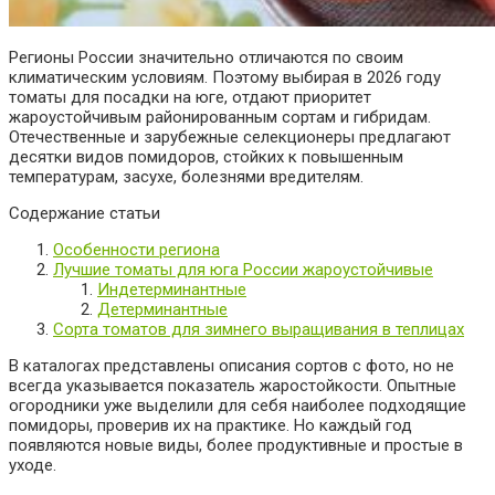
Регионы России значительно отличаются по своим
климатическим условиям. Поэтому выбирая в
2026
году
томаты для посадки на юге, отдают приоритет
жароустойчивым районированным сортам и гибридам.
Отечественные и зарубежные селекционеры предлагают
десятки видов помидоров, стойких к повышенным
температурам, засухе, болезнями вредителям.
Содержание статьи
Особенности региона
Лучшие томаты для юга России жароустойчивые
Индетерминантные
Детерминантные
Сорта томатов для зимнего выращивания в теплицах
В каталогах представлены описания сортов с фото, но не
всегда указывается показатель жаростойкости. Опытные
огородники уже выделили для себя наиболее подходящие
помидоры, проверив их на практике. Но каждый год
появляются новые виды, более продуктивные и простые в
уходе.