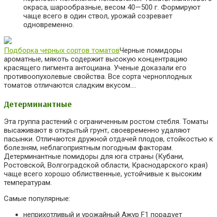
окраса, шарообразные, весом 40—500 г. Формируют
чаще всего в один ствол, урожай созревает
одновременно.
Подборка черных сортов томатов
Черные помидоры
ароматные, мякоть содержит высокую концентрацию
красящего пигмента антоциана. Ученые доказали его
противоопухолевые свойства. Все сорта черноплодных
томатов отличаются сладким вкусом….
Детерминантные
Эта группа растений с ограниченным ростом стебля. Томаты
высаживают в открытый грунт, своевременно удаляют
пасынки. Отличаются дружной отдачей плодов, стойкостью к
болезням, неблагоприятным погодным факторам.
Детерминантные помидоры для юга страны (Кубани,
Ростовской, Волгоградской области, Краснодарского края)
чаще всего хорошо облиственные, устойчивые к высоким
температурам.
Самые популярные:
неприхотливый и урожайный Ажур F1 порадует