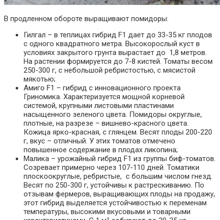
В продленном обороте выращивают помидоры:
Гилгал – в теплицах гибрид F1 дает до 33-35 кг плодов
с одного квадратного метра. Высокорослый куст в
условиях закрытого грунта вырастает до 1,8 метров.
На растении формируется до 7-8 кистей. Томаты весом
250-300 г, с небольшой ребристостью, с мясистой
мякотью;
Амиго F1 – гибрид с инновационного проекта
Гриномика. Характеризуется мощной корневой
системой, крупными листовыми пластинами
насыщенного зеленого цвета. Помидоры округлые,
плотные, на разрезе – вишнево-красного цвета.
Кожица ярко-красная, с глянцем. Весят плоды 200-220
г, вкус – отличный. У этих томатов отмечено
повышенное содержание в плодах ликопина;
Малика – урожайный гибрид F1 из группы биф-томатов.
Созревает примерно через 107-110 дней. Томатики
плоскоокруглые, ребристые, с большим числом гнезд.
Весят по 250-300 г, устойчивы к растрескиванию. По
отзывам фермеров, выращивающих плоды на продажу,
этот гибрид выделяется устойчивостью к переменам
температуры, высокими вкусовыми и товарными