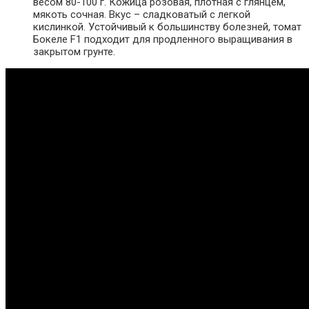
весом 80-100 г. Кожица розовая, плотная с глянцем,
мякоть сочная. Вкус – сладковатый с легкой
кислинкой. Устойчивый к большинству болезней, томат
Бокеле F1 подходит для продленного выращивания в
закрытом грунте.