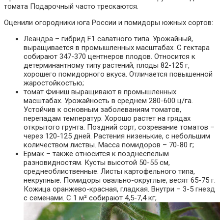
томата Подарочный часто трескаются.
Оценили огородники юга России и помидоры южных сортов:
Леандра – гибрид F1 салатного типа. Урожайный,
выращивается в промышленных масштабах. С гектара
собирают 347-370 центнеров плодов. Относится к
детерминантному типу растений, плоды 82-125 г,
хорошего помидорного вкуса. Отличается повышенной
жаростойкостью;
томат Финиш выращивают в промышленных
масштабах. Урожайность в среднем 280-600 ц/га.
Устойчив к основным заболеваниям томатов,
перепадам температур. Хорошо растет на грядах
открытого грунта. Поздний сорт, созревание томатов –
через 120-125 дней. Растения низенькие, с небольшим
количеством листвы. Масса помидоров – 70-80 г;
Ермак – также относится к позднеспелым
разновидностям. Кусты высотой 50-55 см,
среднеоблиственные. Листы картофельного типа,
некрупные. Помидоры овально-округлые, весят 65-75 г.
Кожица оранжево-красная, гладкая. Внутри – 3-5 гнезд
с семенами. С 1 м² собирают 4,5-7,4 кг;