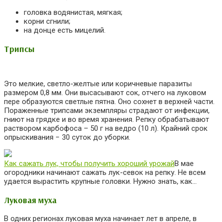
головка водянистая, мягкая;
корни сгнили;
на донце есть мицелий.
Трипсы
Это мелкие, светло-желтые или коричневые паразиты
размером 0,8 мм. Они высасывают сок, отчего на луковом
пере образуются светлые пятна. Оно сохнет в верхней части.
Пораженные трипсами экземпляры страдают от инфекции,
гниют на грядке и во время хранения. Репку обрабатывают
раствором карбофоса – 50 г на ведро (10 л). Крайний срок
опрыскивания − 30 суток до уборки.
Как сажать лук, чтобы получить хороший урожай
В мае
огородники начинают сажать лук-севок на репку. Не всем
удается вырастить крупные головки. Нужно знать, как…
Луковая муха
В одних регионах луковая муха начинает лет в апреле, в