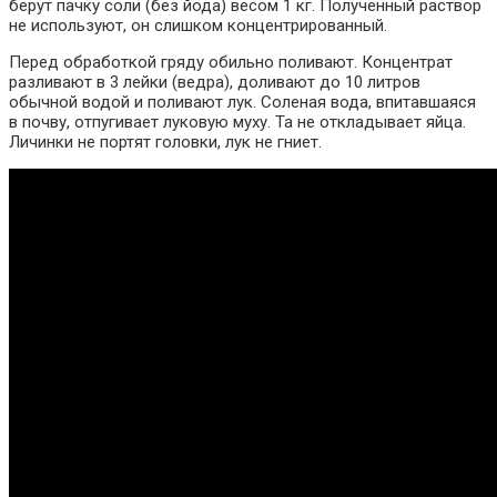
берут пачку соли (без йода) весом 1 кг. Полученный раствор
не используют, он слишком концентрированный.
Перед обработкой гряду обильно поливают. Концентрат
разливают в 3 лейки (ведра), доливают до 10 литров
обычной водой и поливают лук. Соленая вода, впитавшаяся
в почву, отпугивает луковую муху. Та не откладывает яйца.
Личинки не портят головки, лук не гниет.