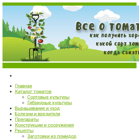
Меню
Все о томатах. Выращивание томатов. Сорта и рассада.
Выращивание и уход за томатами
Главная
Каталог томатов
Сортовые культуры
Гибридные культуры
Выращивание и уход
Болезни и вредители
Препараты
Конструкции и сооружения
Рецепты
Заготовки из помидор