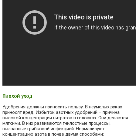
Плохой уход
Удобрения должны приносить пользу. В неумелых руках
приносят вред. Избыток азотных удобрений – причина
высокой концентрации нитратов в головках. Они делаются
мягкими. В них развиваются гнилостные процессы,
вызванные грибковой инфекцией. Нормализуют
концентрацию азота в почве двумя способами: