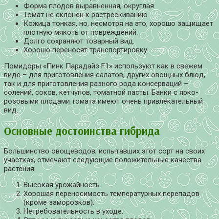
Форма плодов выравненная, округлая.
Томат не склонен к растрескиванию.
Кожица тонкая, но, несмотря на это, хорошо защищает
плотную мякоть от повреждений.
Долго сохраняют товарный вид.
Хорошо переносят транспортировку.
Помидоры «Пинк Парадайз F1» используют как в свежем
виде – для приготовления салатов, других овощных блюд,
так и для приготовления разного рода консерваций –
солений, соков, кетчупов, томатной пасты. Банки с ярко-
розовыми плодами томата имеют очень привлекательный
вид.
Основные достоинства гибрида
Большинство овощеводов, испытавших этот сорт на своих
участках, отмечают следующие положительные качества
растения:
Высокая урожайность.
Хорошая переносимость температурных перепадов
(кроме заморозков).
Нетребовательность в уходе.