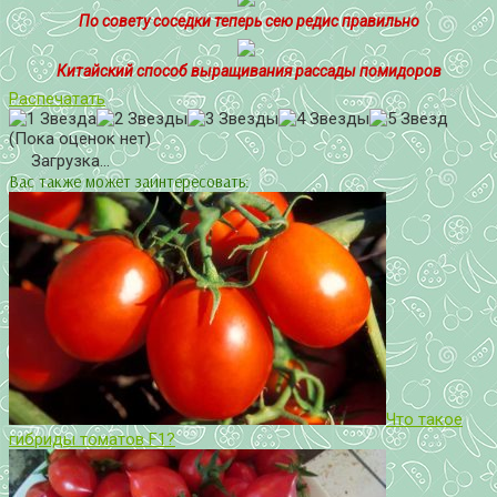
По совету соседки теперь сею редис правильно
Китайский способ выращивания рассады помидоров
Распечатать
(Пока оценок нет)
Загрузка...
Вас также может заинтересовать:
Что такое
гибриды томатов F1?