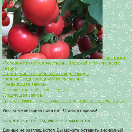
Сорт томат
«Розовая Катя f1»: качественный урожай в течение всего
сезона
Индетерминантные
Красные плоды
Плоды
средние
Среднепоздние
Универсальные
Предыдущая запись
Описание томат «Розовое сердце»
Следующая запись
Сорт «Любящее сердце»: каковы его достоинства и недостатки?
Увы, комментариев пока нет. Станьте первым!
Есть, что сказать? - Поделитесь своим опытом
Данные не разглашаются. Вы можете оставить анонимный