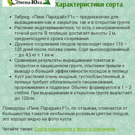
Характеристики сорта
Гибрид «Пинк Парадайз F1» – предназначен для
выращивания как в закрытом, так и в открытом грунте.
Растение индетерминантное, то есть с неограниченной
точкой роста. В теплицах достигает высоты 2 м,
среднепозднего срока созревания.
Дружное созревание плодов происходит через 110 –
120 дней после посева семян. Сорт высокоурожайный
– до 4,5 кг с 1 кв.м.
Сравнивая результаты выращивания томатов в
открытом и защищенном грунте, опытники пришли к
выводу о большей эффективности посадок в теплицу.
Куст растения очень мощный, густооблиственный, в
теплице требует обязательного пасынкования,
прореживания и подвязки. Обычно формируется в 1 – 2
стебля. При выращивании в открытом грунте вырастает
до 120см.
Помидоры «Пинк Парадайз F1», по отзывам, отличается от
большинства томатов необычным розовым цветом плодов,
это хорошо видно на фото куста.
Читайте также:
Сорта помидоров с фото и описанием