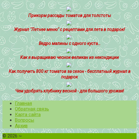
Прикорм рассады томатов для толстоты
Журнал "Летнее меню" с рецептами для лета в подарок!
Ведро малины с одного куста…
Как я выращиваю чеснок-великан из некондиции
Как получить 800 кг томатов за сезон - бесплатный журнал в
подарок
Чем удобрять клубнику весной - для большого урожая!
Главная
Обратная связь
Карта сайта
Вопросы
Архив
©
2026
~
Все о томатах. Выращивание томатов. Сорта и