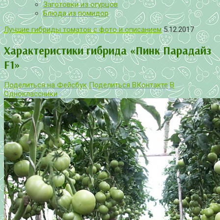
Заготовки из огурцов
Блюда из помидор
Лучшие гибриды томатов с фото и описанием
5.12.2017
Характеристики гибрида «Пинк Парадайз
F1»
Поделиться на Фейсбук
Поделиться ВКонтакте
В
Одноклассники