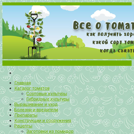
Меню
Все о томатах. Выращивание томатов. Сорта и рассада.
Выращивание и уход за томатами
Главная
Каталог томатов
Сортовые культуры
Гибридные культуры
Выращивание и уход
Болезни и вредители
Препараты
Конструкции и сооружения
Рецепты
Заготовки из помидор