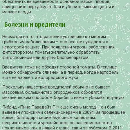
обеспечить вызреваемость основной массы плодов,
прищепните верхушку стебля и уберите лишние цветы и
мелкие плоды.
Болезни и вредители
Несмотря на то, что растение устойчиво ко многим
грибковым заболеваниям – оно все же нуждается в
некоторой защите. При появлении угрозы заболевания
фитофторозом, томаты желательно обработать
фитоспорином или другим биопрепаратом.
Вредители тоже не обходят стороной томаты. В теплице
можно обнаружить слизней, а в период, когда картофель
еще не взошел, и колорадского жука.
Поскольку нашествие вредителей обычно не бывает
массовым, большинство огородников обходятся
механическим способом борьбы с ними – убирают вручную.
Гибрид «Пинк Парадайз F1» ещё очень молод – он был
выведен японскими селекционерами в 2009г. За прошедшее
время, благодаря своим вкусовым качествам,
неприхотливости и урожайности, он нашел множество
поклонников, как в нашей стране, так и за рубежом. В 2011