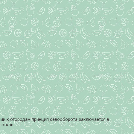
ии к огородам принцип севооборота заключается в
астков.