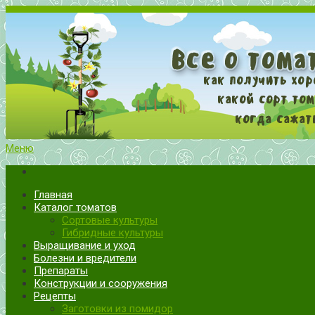
Меню
Все о томатах. Выращивание томатов. Сорта и рассада.
Выращивание и уход за томатами
Главная
Каталог томатов
Сортовые культуры
Гибридные культуры
Выращивание и уход
Болезни и вредители
Препараты
Конструкции и сооружения
Рецепты
Заготовки из помидор