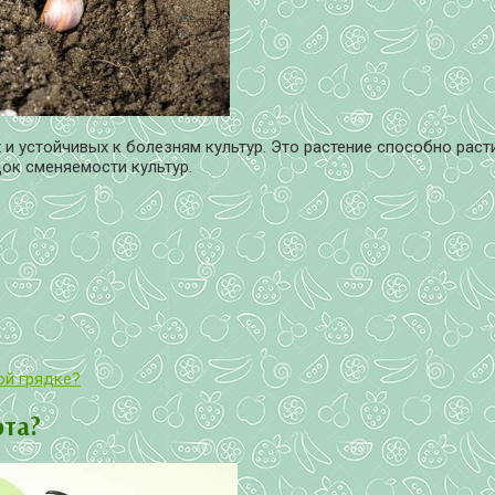
и устойчивых к болезням культур. Это растение способно расти
ок сменяемости культур.
ой грядке?
ота?