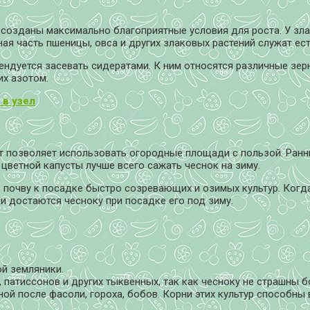
т созданы максимально благоприятные условия для роста. У зл
ая часть пшеницы, овса и других злаковых растений служат е
дуется засевать сидератами. К ним относятся различные зерн
их азотом.
 в узел
т позволяет использовать огородные площади с пользой. Ранн
цветной капусты лучше всего сажать чеснок на зиму.
почву к посадке быстро созревающих и озимых культур. Когда
и достаются чесноку при посадке его под зиму.
й земляники.
, патиссонов и других тыквенных, так как чесноку не страшны
ой после фасоли, гороха, бобов. Корни этих культур способн