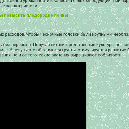
достойной урожайности и качества сельхозпродукции. При на
ые характеристики.
бы повысить плодородие почвы
ых расходов. Чтобы чесночные головки были крупными, необяза
ь без перерыва. Получая питание, родственные культуры пог
мле. В результате обедняются грунты, стимулируется развитие 
вания, но и от того, какие растения выращивают поблизости.