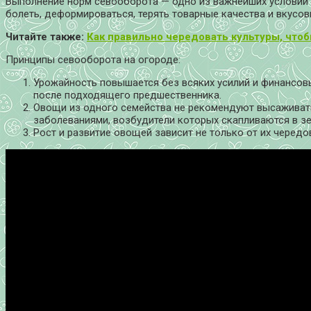
Выполнение норм севооборота — одно из важнейших условий 
болеть, деформироваться, терять товарные качества и вкусов
Читайте также:
Как правильно чередовать культуры, что
Принципы севооборота на огороде:
Урожайность повышается без всяких усилий и финансов
после подходящего предшественника.
Овощи из одного семейства не рекомендуют высаживат
заболеваниями, возбудители которых скапливаются в зе
Рост и развитие овощей зависит не только от их чередо