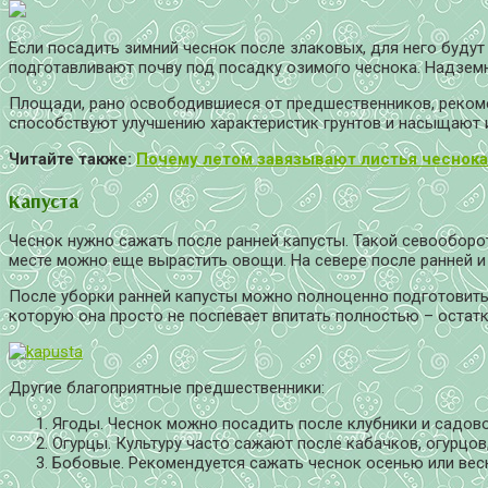
Если посадить зимний чеснок после злаковых, для него буду
подготавливают почву под посадку озимого чеснока. Надземн
Площади, рано освободившиеся от предшественников, рекомен
способствуют улучшению характеристик грунтов и насыщают 
Читайте также:
Почему летом завязывают листья чеснока
Капуста
Чеснок нужно сажать после ранней капусты. Такой севооборо
месте можно еще вырастить овощи. На севере после ранней и 
После уборки ранней капусты можно полноценно подготовить 
которую она просто не поспевает впитать полностью – остатк
Другие благоприятные предшественники:
Ягоды. Чеснок можно посадить после клубники и садово
Огурцы. Культуру часто сажают после кабачков, огурцов
Бобовые. Рекомендуется сажать чеснок осенью или весн