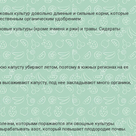
аковых культур довольно длинные и сильные корни, которые
стественным органическим удобрением.
овые культуры (кроме ячменя и ржи) и травы. Сидераты
юю капусту убирают летом, поэтому в южных регионах на ее
 высаживают капусту, под нее закладывают много органики,
 болезни, которыми поражаются эти овощные культуры.
ы вырабатывать азот, который повышает плодородие почвы.