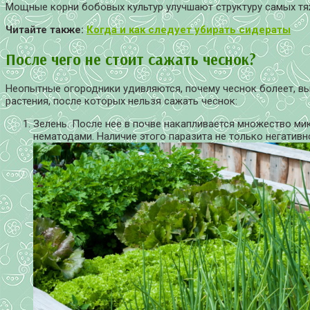
Мощные корни бобовых культур улучшают структуру самых тя
Читайте также:
Когда и как следует убирать сидераты
После чего не стоит сажать чеснок?
Неопытные огородники удивляются, почему чеснок болеет, вы
растения, после которых нельзя сажать чеснок:
Зелень. После нее в почве накапливается множество мик
нематодами. Наличие этого паразита не только негативно