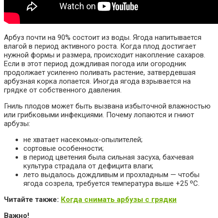
Арбуз почти на 90% состоит из воды. Ягода напитывается
влагой в период активного роста. Когда плод достигает
нужной формы и размера, происходит накопление сахаров.
Если в этот период дождливая погода или огородник
продолжает усиленно поливать растение, затвердевшая
арбузная корка лопается. Иногда ягода взрывается на
грядке от собственного давления.
Гниль плодов может быть вызвана избыточной влажностью
или грибковыми инфекциями. Почему лопаются и гниют
арбузы:
не хватает насекомых-опылителей;
сортовые особенности;
в период цветения была сильная засуха, бахчевая
культура страдала от дефицита влаги;
лето выдалось дождливым и прохладным — чтобы
ягода созрела, требуется температура выше +25 ºС.
Читайте также:
Когда снимать арбузы с грядки
Важно!