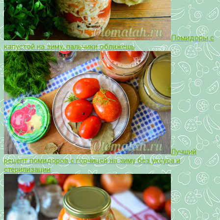
Помидоры с
капустой на зиму, пальчики оближешь
Лучший
рецепт помидоров с горчицей на зиму без уксуса и
стерилизации