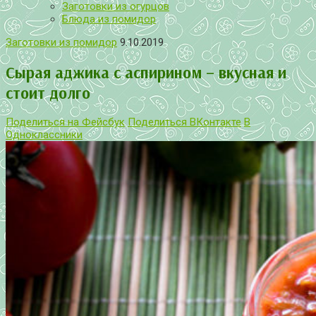
Заготовки из огурцов
Блюда из помидор
Заготовки из помидор
9.10.2019
Сырая аджика с аспирином – вкусная и
стоит долго
Поделиться на Фейсбук
Поделиться ВКонтакте
В
Одноклассники