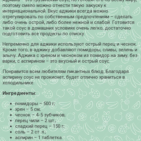
поэтому смело можно отнести такую закуску к
интернациональной.
Вкус аджики всегда можно
отрегулировать по собственным предпочтениям – сделать
либо очень острой, либо более нежной и слабой. Готовится
такой соус в домашних условиях очень легко, достаточно
подготовить все продукты по списку.
Непременно для аджики используют острый перец и чеснок.
Кроме того, в аджику добавляют помидоры, сливы, зелень и
алычу. Аджика с хреном и чесноком из помидор на зиму, без
варки, с аспирином – это вкусный и острый соус.
Понравится всем любителям пикантных блюд. Благодаря
аспирину соус не прокиснет, будет отлично храниться в
холодильнике.
Ингредиенты:
помидоры – 500 г;
хрен – 5 см;
чеснок – 4-5 зубчиков;
перец чили – 2 шт.;
сладкий перец – 150 г;
соль – 2 ст. л.;
аспирин – 1 таблетка.