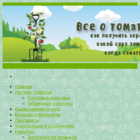
Меню
Все о томатах. Выращивание томатов. Сорта и рассада.
Выращивание и уход за томатами
Главная
Каталог томатов
Сортовые культуры
Гибридные культуры
Выращивание и уход
Болезни и вредители
Препараты
Конструкции и сооружения
Рецепты
Заготовки из помидор