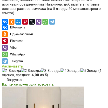
саженцев, зольные составы можно комбинировать с
азотными соединениями. Например, добавлять в готовые
составы раствор аммиака (на 5 л.воды 20 мл.нашатырного
спирта).
ВКонтакте
Одноклассники
Pinterest
Viber
WhatsApp
Telegram
Распечатать
(
1
оценок, среднее:
4,00
из 5)
Загрузка...
Вас также может заинтересовать: