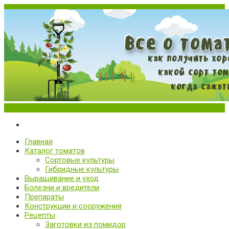
Меню
Все о томатах. Выращивание томатов. Сорта и рассада.
Выращивание и уход за томатами
Главная
Каталог томатов
Сортовые культуры
Гибридные культуры
Выращивание и уход
Болезни и вредители
Препараты
Конструкции и сооружения
Рецепты
Заготовки из помидор