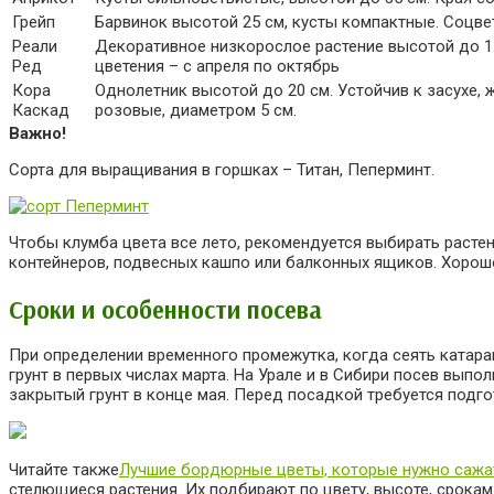
Грейп
Барвинок высотой 25 см, кусты компактные. Соцве
Реали
Декоративное низкорослое растение высотой до 15
Ред
цветения – с апреля по октябрь
Кора
Однолетник высотой до 20 см. Устойчив к засухе,
Каскад
розовые, диаметром 5 см.
Важно!
Сорта для выращивания в горшках – Титан, Пеперминт.
Чтобы клумба цвета все лето, рекомендуется выбирать расте
контейнеров, подвесных кашпо или балконных ящиков. Хорошо
Сроки и особенности посева
При определении временного промежутка, когда сеять катаран
грунт в первых числах марта. На Урале и в Сибири посев вып
закрытый грунт в конце мая. Перед посадкой требуется подгот
Читайте также
Лучшие бордюрные цветы, которые нужно сажа
стелющиеся растения. Их подбирают по цвету, высоте, срока