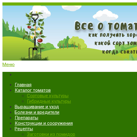
Меню
Все о томатах. Выращивание томатов. Сорта и рассада.
Выращивание и уход за томатами
Главная
Каталог томатов
Сортовые культуры
Гибридные культуры
Выращивание и уход
Болезни и вредители
Препараты
Конструкции и сооружения
Рецепты
Заготовки из помидор