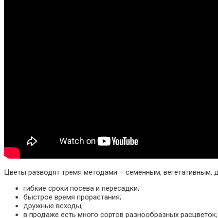
Цветы разводят тремя методами – семенным, вегетативным, д
гибкие сроки посева и пересадки;
быстрое время прорастания;
дружные всходы;
в продаже есть много сортов разнообразных расцветок;