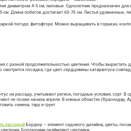
тия диаметром 4-5 см, лиловые. Однолетник предназначен для
 см. Длина побегов достигает 60-70 см. Листья удлиненные, т
 жаркой погоде, фитофторе. Можно выращивать в горшках, конте
ния с разной продолжительностью цветения. Чтобы вырастить до
 смотрится посадка, где цвет сердцевины катарантуса совпад
тус на рассаду, учитывают регион, погодные условия, сорт. В
олняют не позже начала апреля. В южных областях (Краснодар, 
овить семена, тару и грунт.
ть рассадой
Бордюр – элемент садового дизайна, цветы, посаже
м цветения. Бордюрами окаймляют цветники,…