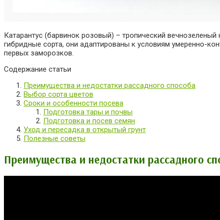
Катарантус (барвинок розовый) – тропический вечнозеленый
гибридные сорта, они адаптированы к условиям умеренно-кон
первых заморозков.
Содержание статьи
Преимущества и недостатки рассадного способа
Выбор сорта цветов
Сроки и особенности посева
Подготовка тары и почвы
Подготовка и посев семян
Уход и пересадка в открытый грунт
Полезные советы
Преимущества и недостатки рассадного сп