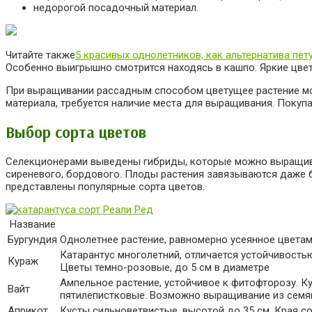
недорогой посадочный материал.
Читайте также
5 красивых однолетников, как альтернатива пет
Особенно выигрышно смотрится находясь в кашпо. Яркие цвет
При выращивании рассадным способом цветущее растение мож
материала, требуется наличие места для выращивания. Покуп
Выбор сорта цветов
Селекционерами выведены гибриды, которые можно выращиват
сиреневого, бордового. Плоды растения завязываются даже б
представлены популярные сорта цветов.
Название
Бургундия
Однолетнее растение, равномерно усеянное цветам
Катарантус многолетний, отличается устойчивость
Кураж
Цветы темно-розовые, до 5 см в диаметре
Ампельное растение, устойчивое к фитофторозу. Ку
Вайт
пятилепистковые. Возможно выращивание из семян
Априкот
Кусты сильноветвистые, высотой до 35 см. Края с