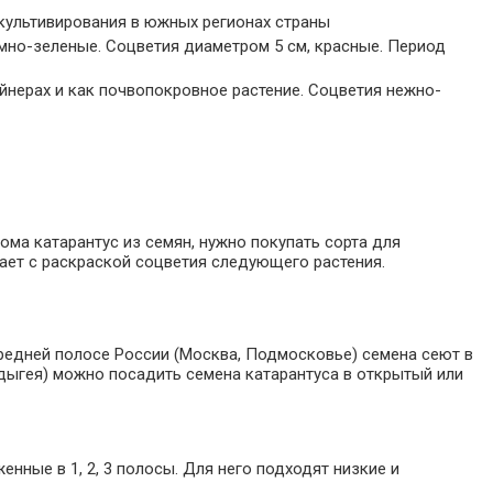
 культивирования в южных регионах страны
емно-зеленые. Соцветия диаметром 5 см, красные. Период
йнерах и как почвопокровное растение. Соцветия нежно-
ма катарантус из семян, нужно покупать сорта для
ает с раскраской соцветия следующего растения.
 средней полосе России (Москва, Подмосковье) семена сеют в
Адыгея) можно посадить семена катарантуса в открытый или
нные в 1, 2, 3 полосы. Для него подходят низкие и