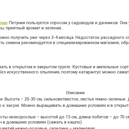
унии
Петуния пользуется спросом у садоводов и дачников. Она 
ы, приятный аромат и зеленая…
но получить уже через 3-4 месяца. Недостаток рассадного с
ать семена рекомендуется в специализированном магазине, обр
ь в открытом и закрытом грунте. Кустовые и ампельные сорт
ез искусственного опыления, поэтому катарантус можно сажать
Описание
и. Высота – 20-30 см, сильноветвистое, листья темно-зеленые
ю к засухе. Можно выращивать в домашних условиях и в открыто
сты низкорослые – высотой до 15 см, длина побегов – до 70 см
 в домашних условиях (сажать в кашпо)
оцветий нежно-розовые, середина – малиновая