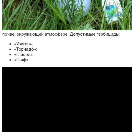
почве, окружающей атмосфере. Допустимые гербициды:
«Ураган»;
«Торнадо»;
«Глисол»;
«Глиф».