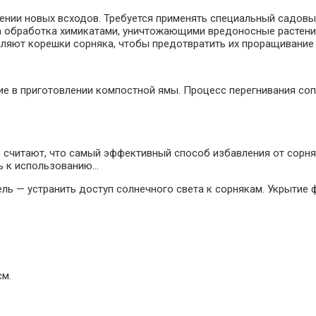
ии новых всходов. Требуется применять специальный садовый 
ма обработка химикатами, уничтожающими вредоносные растени
аляют корешки сорняка, чтобы предотвратить их проращивание
 в приготовлении компостной ямы. Процесс перегнивания соп
считают, что самый эффективный способ избавления от сорняк
ть к использованию…
ь — устранить доступ солнечного света к сорнякам. Укрытие ф
см.