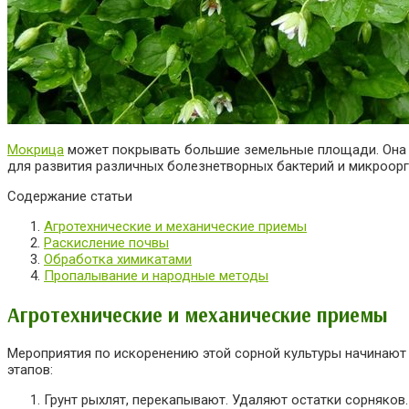
Мокрица
может покрывать большие земельные площади. Она н
для развития различных болезнетворных бактерий и микроор
Содержание статьи
Агротехнические и механические приемы
Раскисление почвы
Обработка химикатами
Пропалывание и народные методы
Агротехнические и механические приемы
Мероприятия по искоренению этой сорной культуры начинают р
этапов:
Грунт рыхлят, перекапывают. Удаляют остатки сорняков.