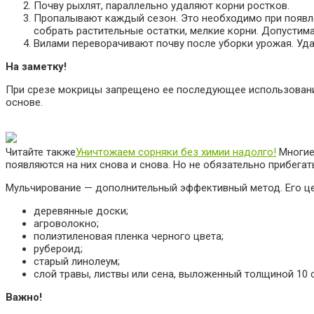
Почву рыхлят, параллельно удаляют корни ростков.
Пропалывают каждый сезон. Это необходимо при появлен
собрать растительные остатки, мелкие корни. Допусти
Вилами переворачивают почву после уборки урожая. Уд
На заметку!
При срезе мокрицы запрещено ее последующее использование
основе.
Читайте также
Уничтожаем сорняки без химии надолго!
Многие 
появляются на них снова и снова. Но не обязательно прибега
Мульчирование — дополнительный эффективный метод. Его цел
деревянные доски;
агроволокно;
полиэтиленовая пленка черного цвета;
рубероид;
старый линолеум;
слой травы, листвы или сена, выложенный толщиной 10 
Важно!