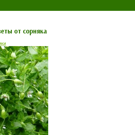
веты от сорняка
ики