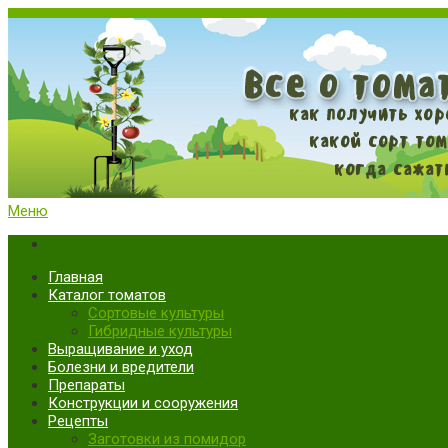
Меню
Все о томатах. Выращивание томатов. Сорта и рассада.
Выращивание и уход за томатами
Главная
Каталог томатов
Сортовые культуры
Гибридные культуры
Выращивание и уход
Болезни и вредители
Препараты
Конструкции и сооружения
Рецепты
Заготовки из помидор