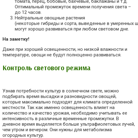
томата, перец, бобовые, бахчевые, баклажаны и т.д.
Оптимальный промежуток времени получения света –
до 12 часов.
Нейтральные овощные растения
(
некоторые
гибриды
и
сорта
,
выведенные
в
умеренных
ш
могут хорошо развиваться при любом световом дне.
На заметку!
Даже при хорошей освещенности, но низкой влажности и
температуре, овощи не будут полноценно развиваться.
Контроль светового режима
Узнав потребности культур в солнечном свете, можно
подбирать время высадки и разновидности овощей,
которые максимально подходят для климата определенной
местности. Так как именно освещенность влияет на
количество и качество урожая, необходимо учитывать ее
интенсивность в различные временные промежутки. В
дневное время выделяется больше ультрафиолетовых лучей,
чем утром и вечером. Они нужны для метаболизма
огородных культур.