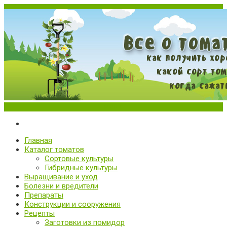
Меню
Все о томатах. Выращивание томатов. Сорта и рассада.
Выращивание и уход за томатами
Главная
Каталог томатов
Сортовые культуры
Гибридные культуры
Выращивание и уход
Болезни и вредители
Препараты
Конструкции и сооружения
Рецепты
Заготовки из помидор