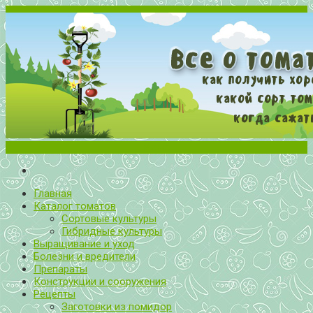
Меню
Все о томатах. Выращивание томатов. Сорта и рассада.
Выращивание и уход за томатами
Главная
Каталог томатов
Сортовые культуры
Гибридные культуры
Выращивание и уход
Болезни и вредители
Препараты
Конструкции и сооружения
Рецепты
Заготовки из помидор