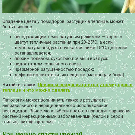
Опадение цвета у помидоров, растущих в теплице, может
быть вызвано:
неподходящим температурным режимом — хорошо
цветут тепличные растения при 20-25°С, а если
температура воздуха опускается ниже 15°С, цветение
останавливается;
плохим поливом, сухостью почвы и воздуха;
недостатком солнечного света;
чрезмерной загущенностью посадок;
дефицитом питательных веществ (марганца и бора).
Читайте также:
Причины опадания цветов у помидоров в
теплице и что можно сделать
Патология может возникнуть также в результате
неправильного и нерационального использования
пестицидов. Зачастую к гибели цветков приводит заражение
растений инфекционными заболеваниями (белой и серой
гнилью, фитофторозом).
Как можно спасти урожай