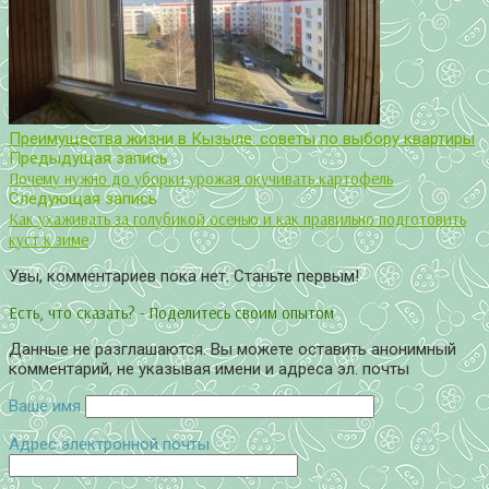
Преимущества жизни в Кызыле: советы по выбору квартиры
Предыдущая запись
Почему нужно до уборки урожая окучивать картофель
Следующая запись
Как ухаживать за голубикой осенью и как правильно подготовить
куст к зиме
Увы, комментариев пока нет. Станьте первым!
Есть, что сказать? - Поделитесь своим опытом
Данные не разглашаются. Вы можете оставить анонимный
комментарий, не указывая имени и адреса эл. почты
Ваше имя
Адрес электронной почты