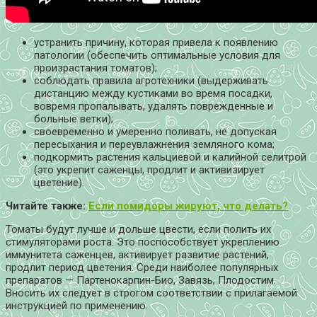
устранить причину, которая привела к появлению
патологии (обеспечить оптимальные условия для
произрастания томатов);
соблюдать правила агротехники (выдерживать
дистанцию между кустиками во время посадки,
вовремя пропалывать, удалять поврежденные и
больные ветки);
своевременно и умеренно поливать, не допуская
пересыхания и переувлажнения земляного кома;
подкормить растения кальциевой и калийной селитрой
(это укрепит саженцы, продлит и активизирует
цветение).
Читайте также:
Если помидоры жируют, что делать?
Томаты будут лучше и дольше цвести, если полить их
стимуляторами роста. Это поспособствует укреплению
иммунитета саженцев, активирует развитие растений,
продлит период цветения. Среди наиболее популярных
препаратов — Партенокарпин-Био, Завязь, Плодостим.
Вносить их следует в строгом соответствии с прилагаемой
инструкцией по применению.