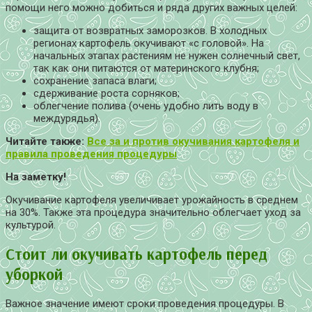
помощи него можно добиться и ряда других важных целей:
защита от возвратных заморозков. В холодных
регионах картофель окучивают «с головой». На
начальных этапах растениям не нужен солнечный свет,
так как они питаются от материнского клубня;
сохранение запаса влаги;
сдерживание роста сорняков;
облегчение полива (очень удобно лить воду в
междурядья).
Читайте также:
Все за и против окучивания картофеля и
правила проведения процедуры
На заметку!
Окучивание картофеля увеличивает урожайность в среднем
на 30%. Также эта процедура значительно облегчает уход за
культурой.
Стоит ли окучивать картофель перед
уборкой
Важное значение имеют сроки проведения процедуры. В