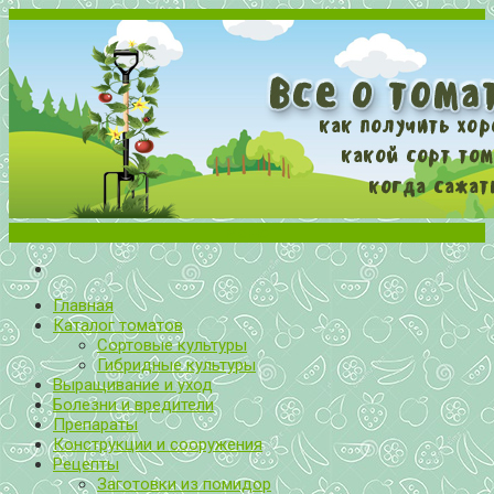
Меню
Все о томатах. Выращивание томатов. Сорта и рассада.
Выращивание и уход за томатами
Главная
Каталог томатов
Сортовые культуры
Гибридные культуры
Выращивание и уход
Болезни и вредители
Препараты
Конструкции и сооружения
Рецепты
Заготовки из помидор