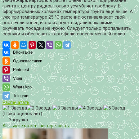
улице жара, картофель растет очень плохо. Подгребание
грунта к центру рядков только усугубляет проблему. В
сформированных холмиках температура грунта еще выше. А
уже при температуре 25 °C растение останавливает свой
рост. Если конец июля и август выдались жаркими,
окучивать посадки не нужно. Следует только пропалывать
сорняки и обеспечить картофелю своевременный полив.
ВКонтакте
Одноклассники
Pinterest
Viber
WhatsApp
Telegram
Распечатать
(Пока оценок нет)
Загрузка...
Вас также может заинтересовать: