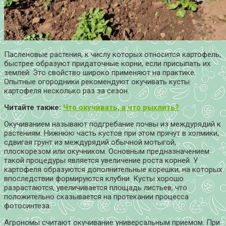
Пасленовые растения, к числу которых относится картофель,
быстрее образуют придаточные корни, если присыпать их
землей. Это свойство широко применяют на практике.
Опытные огородники рекомендуют окучивать кусты
картофеля несколько раз за сезон.
Читайте также:
Что окучивать, а что рыхлить?
Окучиванием называют подгребание почвы из междурядий к
растениям. Нижнюю часть кустов при этом прячут в холмики,
сдвигая грунт из междурядий обычной мотыгой,
плоскорезом или окучником. Основным предназначением
такой процедуры является увеличение роста корней. У
картофеля образуются дополнительные корешки, на которых
впоследствии формируются клубни. Кусты хорошо
разрастаются, увеличивается площадь листьев, что
положительно сказывается на протекании процесса
фотосинтеза.
Агрономы считают окучивание универсальным приемом. При