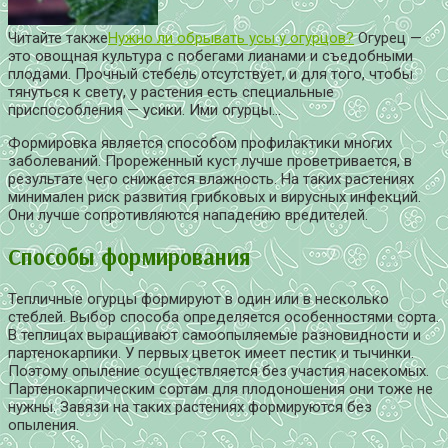
Читайте также
Нужно ли обрывать усы у огурцов?
Огурец —
это овощная культура с побегами лианами и съедобными
плодами. Прочный стебель отсутствует, и для того, чтобы
тянуться к свету, у растения есть специальные
приспособления — усики. Ими огурцы…
Формировка является способом профилактики многих
заболеваний. Прореженный куст лучше проветривается, в
результате чего снижается влажность. На таких растениях
минимален риск развития грибковых и вирусных инфекций.
Они лучше сопротивляются нападению вредителей.
Способы формирования
Тепличные огурцы формируют в один или в несколько
стеблей. Выбор способа определяется особенностями сорта.
В теплицах выращивают самоопыляемые разновидности и
партенокарпики. У первых цветок имеет пестик и тычинки.
Поэтому опыление осуществляется без участия насекомых.
Партенокарпическим сортам для плодоношения они тоже не
нужны. Завязи на таких растениях формируются без
опыления.