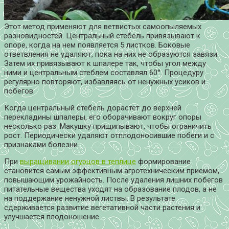
Этот метод применяют для ветвистых самоопыляемых
разновидностей. Центральный стебель привязывают к
опоре, когда на нем появляется 5 листков. Боковые
ответвления не удаляют, пока на них не образуются завязи.
Затем их привязывают к шпалере так, чтобы угол между
ними и центральным стеблем составлял 60°. Процедуру
регулярно повторяют, избавляясь от ненужных усиков и
побегов.
Когда центральный стебель дорастет до верхней
перекладины шпалеры, его оборачивают вокруг опоры
несколько раз. Макушку прищипывают, чтобы ограничить
рост. Периодически удаляют отплодоносившие побеги и с
признаками болезни.
При
выращивании огурцов в теплице
формирование
становится самым эффективным агротехническим приемом,
повышающим урожайность. После удаления лишних побегов
питательные вещества уходят на образование плодов, а не
на поддержание ненужной листвы. В результате
сдерживается развитие вегетативной части растения и
улучшается плодоношение.