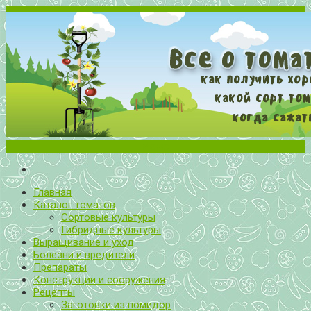
Меню
Все о томатах. Выращивание томатов. Сорта и рассада.
Выращивание и уход за томатами
Главная
Каталог томатов
Сортовые культуры
Гибридные культуры
Выращивание и уход
Болезни и вредители
Препараты
Конструкции и сооружения
Рецепты
Заготовки из помидор