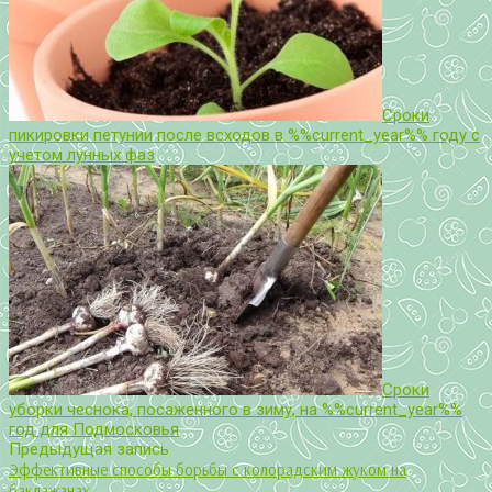
Сроки
пикировки петунии после всходов в %%current_year%% году с
учетом лунных фаз
Сроки
уборки чеснока, посаженного в зиму, на %%current_year%%
год для Подмосковья
Предыдущая запись
Эффективные способы борьбы с колорадским жуком на
баклажанах