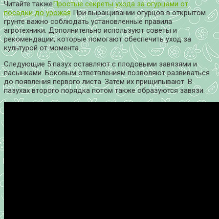
Читайте также
Простые секреты ухода за огурцами от
посадки до урожая
При выращивании огурцов в открытом
грунте важно соблюдать установленные правила
агротехники. Дополнительно используют советы и
рекомендации, которые помогают обеспечить уход за
культурой от момента…
Следующие 5 пазух оставляют с плодовыми завязями и
пасынками. Боковым ответвлениям позволяют развиваться
до появления первого листа. Затем их прищипывают. В
пазухах второго порядка потом также образуются завязи.