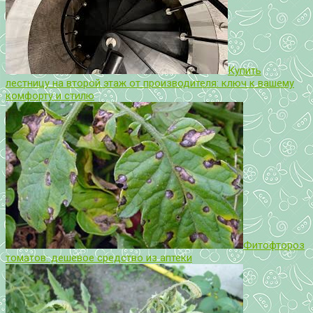
Купить
лестницу на второй этаж от производителя: ключ к вашему
комфорту и стилю
Фитофтороз
томатов: дешевое средство из аптеки