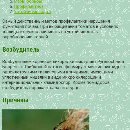
Меры борьбы
Профилактика
Устойчивые сорта
Самый действенный метод профилактики нарушения –
фумигация почвы. При выращивании томатов в условиях
теплицы их нужно прививать на устойчивость к
опробковению корней.
Возбудитель
Возбудителем корневой лихорадки выступает Pyrenochaeta
lycopersici. Грибковый патоген формирует мелкие пикниды с
одноклеточными гиалиновыми конидиями, имеющими
уплотненный мицелий в виде микро склероции и
интернациональных хламидоспор. Кроме помидоров,
возбудитель поражает салат и огурцы.
Причины