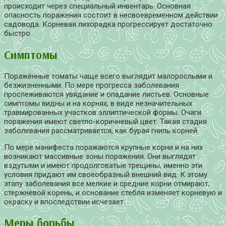
происходит через специальный инвентарь. Основная
опасность поражения состоит в несвоевременном действии
садовода. Корневая лихорадка прогрессирует достаточно
быстро.
Симптомы
Поражённые томаты чаще всего выглядит малорослыми и
безжизненными. По мере прогресса заболевания
прослеживаются увядание и опадание листьев. Основные
симптомы видны и на корнях, в виде незначительных
травмированных участков эллиптической формы. Очаги
поражения имеют светло-коричневый цвет. Такая стадия
заболевания рассматривается, как бурая гниль корней.
По мере манифеста поражаются крупные корни и на них
возникают массивные зоны поражения. Они выглядят
вздутыми и имеют продолговатые трещины, именно эти
условия придают им своеобразный внешний вид. К этому
этапу заболевания все мелкие и средние корни отмирают,
стержневой корень, и основание стебля изменяет корневую и
окраску и впоследствии исчезает.
Меры борьбы