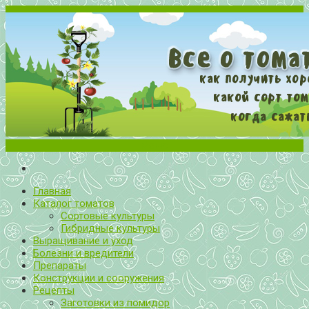
Меню
Все о томатах. Выращивание томатов. Сорта и рассада.
Выращивание и уход за томатами
Главная
Каталог томатов
Сортовые культуры
Гибридные культуры
Выращивание и уход
Болезни и вредители
Препараты
Конструкции и сооружения
Рецепты
Заготовки из помидор