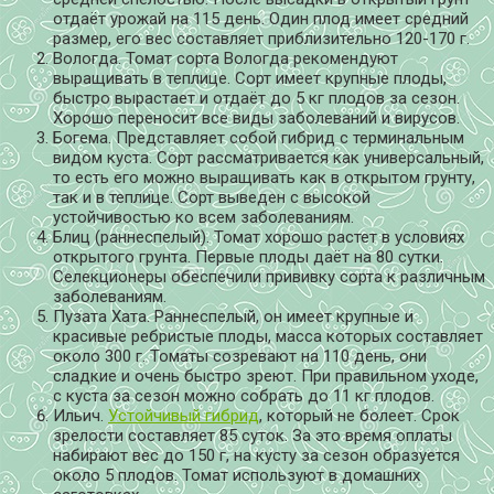
отдаёт урожай на 115 день. Один плод имеет средний
размер, его вес составляет приблизительно 120-170 г.
Вологда. Томат сорта Вологда рекомендуют
выращивать в теплице. Сорт имеет крупные плоды,
быстро вырастает и отдаёт до 5 кг плодов за сезон.
Хорошо переносит все виды заболеваний и вирусов.
Богема. Представляет собой гибрид с терминальным
видом куста. Сорт рассматривается как универсальный,
то есть его можно выращивать как в открытом грунту,
так и в теплице. Сорт выведен с высокой
устойчивостью ко всем заболеваниям.
Блиц (раннеспелый). Томат хорошо растет в условиях
открытого грунта. Первые плоды даёт на 80 сутки.
Селекционеры обеспечили прививку сорта к различным
заболеваниям.
Пузата Хата. Раннеспелый, он имеет крупные и
красивые ребристые плоды, масса которых составляет
около 300 г. Томаты созревают на 110 день, они
сладкие и очень быстро зреют. При правильном уходе,
с куста за сезон можно собрать до 11 кг плодов.
Ильич.
Устойчивый гибрид
, который не болеет. Срок
зрелости составляет 85 суток. За это время оплаты
набирают вес до 150 г, на кусту за сезон образуется
около 5 плодов. Томат используют в домашних