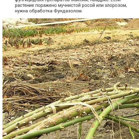
растение поражено мучнистой росой или хлорозом,
нужна обработка Фундазолом.