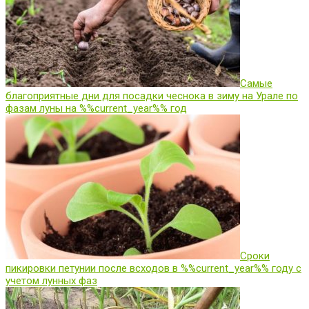
Самые
благоприятные дни для посадки чеснока в зиму на Урале по
фазам луны на %%current_year%% год
Сроки
пикировки петунии после всходов в %%current_year%% году с
учетом лунных фаз