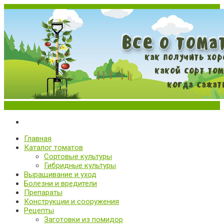
Меню
Все о томатах. Выращивание томатов. Сорта и рассада.
Выращивание и уход за томатами
Главная
Каталог томатов
Сортовые культуры
Гибридные культуры
Выращивание и уход
Болезни и вредители
Препараты
Конструкции и сооружения
Рецепты
Заготовки из помидор