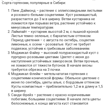
Сорта гортензии, популярные в Сибири:
Пинк Даймонд – растение с эллипсовидными листьями
и розовато-белыми соцветиями. Куст размашистый,
разрастается до 3 м в ширину. Ветви кустарника не
ломаются при порывах ветра, растение устойчиво к
минусовым температурам.
Лаймлайт – кустарник высотой 2 м, с пышной кроной.
Листья темно-зеленые, с бархатистым оттенком.
Период цветения – с августа по октябрь, соцветия
лимонные, к осени – розоватые. Куст не требует
подвязки, устойчив к грибковым заболеваниям.
Мэджикал Файер – высокий полураскидистый куст с
пурпурно-розовыми цветами. Цветет с июня до
наступления устойчивых заморозков. Ветви прочные,
не ломаются от тяжести бутонов. В начале весны
требуется обрезка на 3 почки.
Мэджикал Флейм – метельчататая гортензия с
соцветиями конической формы. Обильное цветение с
июня по сентябрь, цветы алые, с бордовым оттенком.
Кусты компактные – приблизительно 1,2 м в длину и 1,5
в ширину.
Санди Фрейз – растение с красно-коричневыми
побегами, большими соцветиями. В начале лета цветы
белоснежные, к концу августа куст становится