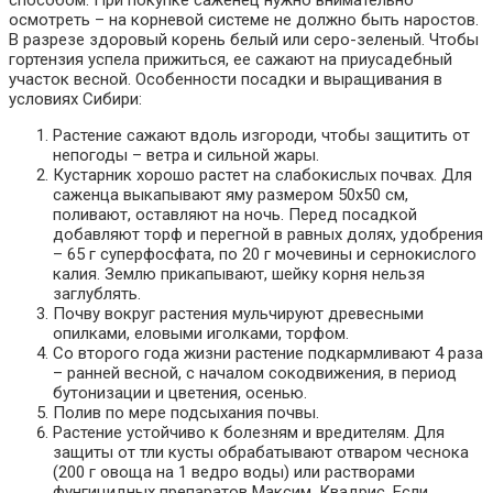
осмотреть – на корневой системе не должно быть наростов.
В разрезе здоровый корень белый или серо-зеленый. Чтобы
гортензия успела прижиться, ее сажают на приусадебный
участок весной. Особенности посадки и выращивания в
условиях Сибири:
Растение сажают вдоль изгороди, чтобы защитить от
непогоды – ветра и сильной жары.
Кустарник хорошо растет на слабокислых почвах. Для
саженца выкапывают яму размером 50х50 см,
поливают, оставляют на ночь. Перед посадкой
добавляют торф и перегной в равных долях, удобрения
– 65 г суперфосфата, по 20 г мочевины и сернокислого
калия. Землю прикапывают, шейку корня нельзя
заглублять.
Почву вокруг растения мульчируют древесными
опилками, еловыми иголками, торфом.
Со второго года жизни растение подкармливают 4 раза
– ранней весной, с началом сокодвижения, в период
бутонизации и цветения, осенью.
Полив по мере подсыхания почвы.
Растение устойчиво к болезням и вредителям. Для
защиты от тли кусты обрабатывают отваром чеснока
(200 г овоща на 1 ведро воды) или растворами
фунгицидных препаратов Максим, Квадрис. Если