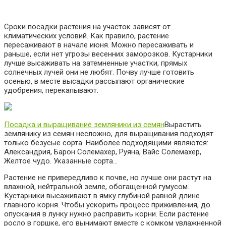
Сроки посадки растения на участок зависят от
климатических условий. Как правило, растение
пересаживают в начале июня. Можно пересаживать и
раньше, если нет угрозы весенних заморозков. Кустарники
лучше высаживать на затемненные участки, прямых
солнечных лучей они не любят. Почву лучше готовить
осенью, в месте высадки рассыпают органические
удобрения, перекапывают.
Посадка и выращивание земляники из семян
Вырастить
землянику из семян несложно, для выращивания подходят
только безусые сорта. Наиболее подходящими являются:
Александрия, Барон Солемахер, Руяна, Вайс Солемахер,
Желтое чудо. Указанные сорта…
Растение не привередливо к почве, но лучше они растут на
влажной, нейтральной земле, обогащенной гумусом.
Кустарники высаживают в ямку глубиной равной длине
главного корня. Чтобы ускорить процесс приживления, до
опускания в лунку нужно расправить корни. Если растение
росло в горшке, его вынимают вместе с комком увлажненной