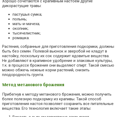
Хорошо сочетаются с крапивным настоем другие
дикорастущие травы:
пастушья сумка;
полынь;
мать-и-мачеха;
окопник;
тысячелистник;
ромашка.
Растения, собранные для приготовления подкормки, должны
быть без семян. Полевой вьюнок и зверобой не кладут в
настойку, поскольку их сок содержит ядовитые вещества.
Не добавляют в крапивное удобрение и злаковые культуры,
т.к. в процессе брожения они выделяют спирт. Такой смесью
можно обжечь нежные корни растений, снизить
плодородность грунта.
Метод метанового брожения
Прибегнув к методу метанового брожения, можно получить
более полезную подкормку из крапивы. Такой способ
приготовления настоя позволяет сохранить все питательные
вещества. Его технология включает такие этапы:
Емкость с сырьем герметично закрывают