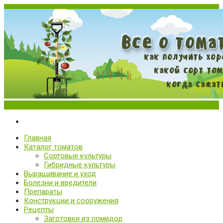
Меню
Все о томатах. Выращивание томатов. Сорта и рассада.
Выращивание и уход за томатами
Главная
Каталог томатов
Сортовые культуры
Гибридные культуры
Выращивание и уход
Болезни и вредители
Препараты
Конструкции и сооружения
Рецепты
Заготовки из помидор