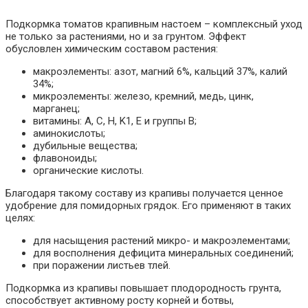
Подкормка томатов крапивным настоем – комплексный уход
не только за растениями, но и за грунтом. Эффект
обусловлен химическим составом растения:
макроэлементы: азот, магний 6%, кальций 37%, калий
34%;
микроэлементы: железо, кремний, медь, цинк,
марганец;
витамины: A, C, H, K1, E и группы B;
аминокислоты;
дубильные вещества;
флавоноиды;
органические кислоты.
Благодаря такому составу из крапивы получается ценное
удобрение для помидорных грядок. Его применяют в таких
целях:
для насыщения растений микро- и макроэлементами;
для восполнения дефицита минеральных соединений;
при поражении листьев тлей.
Подкормка из крапивы повышает плодородность грунта,
способствует активному росту корней и ботвы,