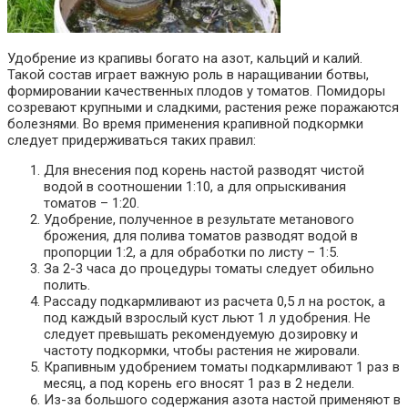
Удобрение из крапивы богато на азот, кальций и калий.
Такой состав играет важную роль в наращивании ботвы,
формировании качественных плодов у томатов. Помидоры
созревают крупными и сладкими, растения реже поражаются
болезнями. Во время применения крапивной подкормки
следует придерживаться таких правил:
Для внесения под корень настой разводят чистой
водой в соотношении 1:10, а для опрыскивания
томатов – 1:20.
Удобрение, полученное в результате метанового
брожения, для полива томатов разводят водой в
пропорции 1:2, а для обработки по листу – 1:5.
За 2-3 часа до процедуры томаты следует обильно
полить.
Рассаду подкармливают из расчета 0,5 л на росток, а
под каждый взрослый куст льют 1 л удобрения. Не
следует превышать рекомендуемую дозировку и
частоту подкормки, чтобы растения не жировали.
Крапивным удобрением томаты подкармливают 1 раз в
месяц, а под корень его вносят 1 раз в 2 недели.
Из-за большого содержания азота настой применяют в