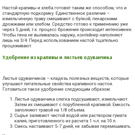
Настой крапивы и хлеба готовят таким же способом, что и
стандартную подкормку. Единственное различие –
измельченную траву смешивают с булкой, пекарскими
дрожжами или хлебом. Средство готово к применению уже
через 5 дней, т.к. процесс брожения происходит интенсивнее.
Чтобы пена не выливалась наружу, контейнер наполняют
лишь на 3/4. Перед использованием настой тщательно
процеживают.
Удобрение из крапивы и листьев одуванчика
Листья одуванчиков – кладезь полезных веществ, которые
улучшают питательные свойства крапивного настоя.
Готовиться такое удобрение следующим образом:
Листья одуванчика слегка подсушивают, измельчают.
Затем их смешивают с порубленной крапивой. Емкость
заполняют травой на 1/8 объема.
Сырье заливают чистой водой или раствором гумата
калия, приготовленного из расчета 1 ч.л. на 10 л.
Смесь настаивают 5-7 дней, не забывая перемешивать.