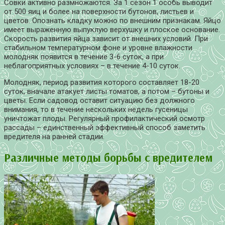
Совки активно размножаются. За 1 сезон 1 особь выводит
от 500 яиц и более на поверхности бутонов, листьев и
цветов. Опознать кладку можно по внешним признакам. Яйцо
имеет выраженную выпуклую верхушку и плоское основание.
Скорость развития яйца зависит от внешних условий. При
стабильном температурном фоне и уровне влажности
молодняк появится в течение 3-6 суток, а при
неблагоприятных условиях – в течение 4-10 суток.
Молодняк, период развития которого составляет 18-20
суток, вначале атакует листы томатов, а потом – бутоны и
цветы. Если садовод оставит ситуацию без должного
внимания, то в течение нескольких недель гусеницы
уничтожат плоды. Регулярный профилактический осмотр
рассады – единственный эффективный способ заметить
вредителя на ранней стадии.
Различные методы борьбы с вредителем