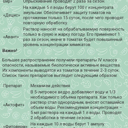
Вир»
Опрыскивание проводят 2 раза за сезон.
На каждые 5 л воды берут 100 г концентрата
эмульсии. Обеспечивает защиту томатов на
«Децис»
протяжении только 15 суток, после чего проводят
повторную обработку.
Раствор наносят на обрабатываемую поверхность
только в сухую и жарку погоду. Его применяют 1
«Авант»
раз за сезон, иначе в томатах будет повышенный
уровень концентрации химикатов.
Важно!
Большее распространение получили препараты IV класса
опасности, называемые биологически активные вещества.
Их компоненты выводятся из томатов в течение 2-3 суток.
Список таких препаратов выглядит следующим образом:
Препарат
Механизм действия
В 5-литровое ведро добавляют воду и 1/3
необходимого объема препарата. Как только
раствор стал однородным, вносят оставшийся
«Актофит»
объем воды. Рекомендуемая концентрация –
5 мл раствора на каждый 1 л воды. Проводят
2 обработки в течение сезона.
На каждые 10 л воды берут 1 ампулу.
«Фитоверм»