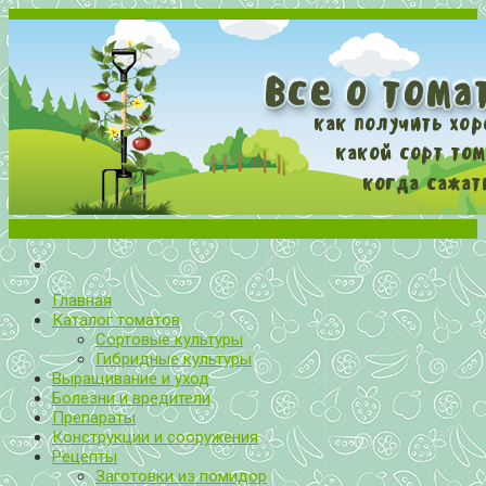
Меню
Все о томатах. Выращивание томатов. Сорта и рассада.
Выращивание и уход за томатами
Главная
Каталог томатов
Сортовые культуры
Гибридные культуры
Выращивание и уход
Болезни и вредители
Препараты
Конструкции и сооружения
Рецепты
Заготовки из помидор