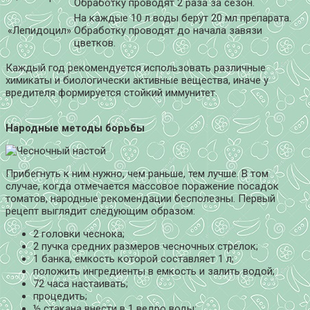
Обработку проводят 2 раза за сезон.
На каждые 10 л воды берут 20 мл препарата.
«Лепидоцил»
Обработку проводят до начала завязи
цветков.
Каждый год рекомендуется использовать различные
химикаты и биологически активные вещества, иначе у
вредителя формируется стойкий иммунитет.
Народные методы борьбы
Прибегнуть к ним нужно, чем раньше, тем лучше. В том
случае, когда отмечается массовое поражение посадок
томатов, народные рекомендации бесполезны. Первый
рецепт выглядит следующим образом:
2 головки чеснока;
2 пучка средних размеров чесночных стрелок;
1 банка, емкость которой составляет 1 л;
положить ингредиенты в емкость и залить водой;
72 часа настаивать;
процедить;
½ стакана внести в 1 ведро воды;