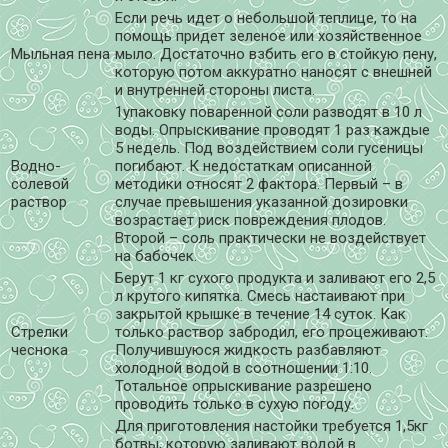
Если речь идет о небольшой теплице, то на
помощь придет зеленое или хозяйственное
Мыльная пена
мыло. Достаточно взбить его в стойкую пену,
которую потом аккуратно наносят с внешней
и внутренней стороны листа.
1упаковку поваренной соли разводят в 10 л
воды. Опрыскивание проводят 1 раз каждые
5 недель. Под воздействием соли гусеницы
Водно-
погибают. К недостаткам описанной
солевой
методики относят 2 фактора. Первый – в
раствор
случае превышения указанной дозировки
возрастает риск повреждения плодов.
Второй – соль практически не воздействует
на бабочек.
Берут 1 кг сухого продукта и заливают его 2,5
л крутого кипятка. Смесь настаивают при
закрытой крышке в течение 14 суток. Как
Стрелки
только раствор забродил, его процеживают.
чеснока
Получившуюся жидкость разбавляют
холодной водой в соотношении 1:10.
Тотальное опрыскивание разрешено
проводить только в сухую погоду.
Для приготовления настойки требуется 1,5кг
ботвы, которую заливают водой в