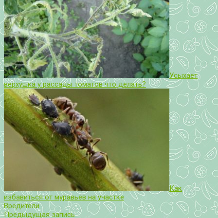
Усыхает
верхушка у рассады томатов что делать?
Как
избавиться от муравьев на участке
Вредители
Предыдущая запись