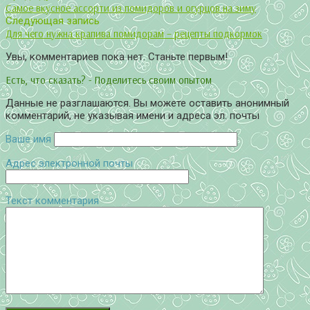
Самое вкусное ассорти из помидоров и огурцов на зиму
Следующая запись
Для чего нужна крапива помидорам – рецепты подкормок
Увы, комментариев пока нет. Станьте первым!
Есть, что сказать? - Поделитесь своим опытом
Данные не разглашаются. Вы можете оставить анонимный
комментарий, не указывая имени и адреса эл. почты
Ваше имя
Адрес электронной почты
Текст комментария