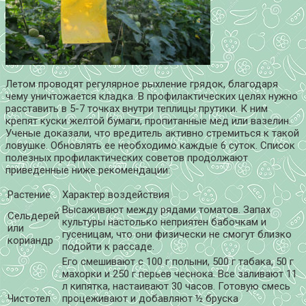
Летом проводят регулярное рыхление грядок, благодаря
чему уничтожается кладка. В профилактических целях нужно
расставить в 5-7 точках внутри теплицы прутики. К ним
крепят куски желтой бумаги, пропитанные мед или вазелин.
Ученые доказали, что вредитель активно стремиться к такой
ловушке. Обновлять ее необходимо каждые 6 суток. Список
полезных профилактических советов продолжают
приведенные ниже рекомендации:
Растение
Характер воздействия
Высаживают между рядами томатов. Запах
Сельдерей
культуры настолько неприятен бабочкам и
или
гусеницам, что они физически не смогут близко
кориандр
подойти к рассаде.
Его смешивают с 100 г полыни, 500 г табака, 50 г
махорки и 250 г перьев чеснока. Все заливают 11
л кипятка, настаивают 30 часов. Готовую смесь
Чистотел
процеживают и добавляют ½ бруска