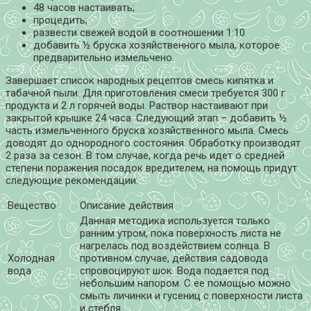
48 часов настаивать;
процедить;
развести свежей водой в соотношении 1:10
добавить ½ бруска хозяйственного мыла, которое
предварительно измельчено.
Завершает список народных рецептов смесь кипятка и
табачной пыли. Для приготовления смеси требуется 300 г
продукта и 2 л горячей воды. Раствор настаивают при
закрытой крышке 24 часа. Следующий этап – добавить ½
часть измельченного бруска хозяйственного мыла. Смесь
доводят до однородного состояния. Обработку производят
2 раза за сезон. В том случае, когда речь идет о средней
степени поражения посадок вредителем, на помощь придут
следующие рекомендации:
Вещество
Описание действия
Данная методика используется только
ранним утром, пока поверхность листа не
нагрелась под воздействием солнца. В
Холодная
противном случае, действия садовода
вода
спровоцируют шок. Вода подается под
небольшим напором. С ее помощью можно
смыть личинки и гусениц с поверхности листа
и стебля.