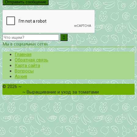
Мы в социальных сетях
Главная
Обратная связь
Карта сайта
Вопросы
Архив
©
2026
~
Все о томатах. Выращивание томатов. Сорта и
рассада.
~ Выращивание и уход за томатами