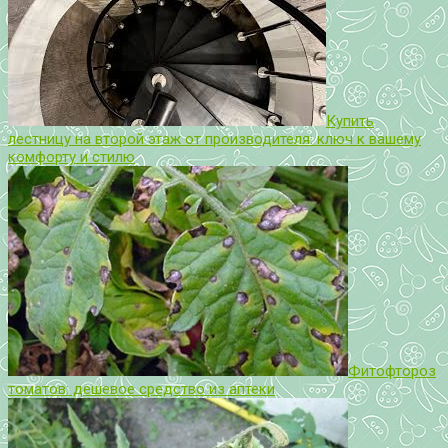
Купить
лестницу на второй этаж от производителя: ключ к вашему
комфорту и стилю
Фитофтороз
томатов: дешевое средство из аптеки