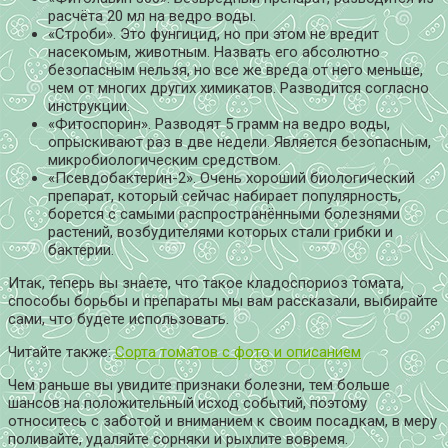
расчёта 20 мл на ведро воды.
«Строби». Это фунгицид, но при этом не вредит
насекомым, животным. Назвать его абсолютно
безопасным нельзя, но все же вреда от него меньше,
чем от многих других химикатов. Разводится согласно
инструкции.
«Фитоспорин». Разводят 5 грамм на ведро воды,
опрыскивают раз в две недели. Является безопасным,
микробиологическим средством.
«Псевдобактерин-2». Очень хороший биологический
препарат, который сейчас набирает популярность,
борется с самыми распространёнными болезнями
растений, возбудителями которых стали грибки и
бактерии.
Итак, теперь вы знаете, что такое кладоспориоз томата,
способы борьбы и препараты мы вам рассказали, выбирайте
сами, что будете использовать.
Читайте также:
Сорта томатов с фото и описанием
Чем раньше вы увидите признаки болезни, тем больше
шансов на положительный исход событий, поэтому
относитесь с заботой и вниманием к своим посадкам, в меру
поливайте, удаляйте сорняки и рыхлите вовремя.