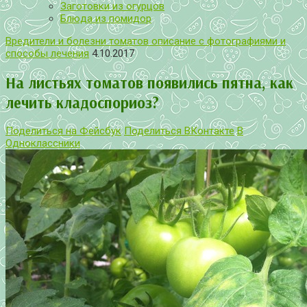
Заготовки из огурцов
Блюда из помидор
Вредители и болезни томатов описание с фотографиями и
способы лечения
4.10.2017
На листьях томатов появились пятна, как
лечить кладоспориоз?
Поделиться на Фейсбук
Поделиться ВКонтакте
В
Одноклассники