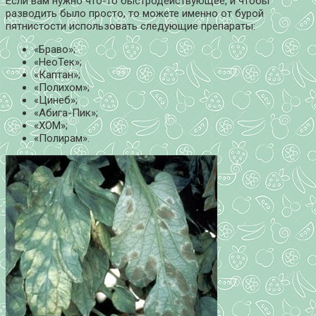
Если вам нужно что-то быстродействующее, и чтобы
разводить было просто, то можете именно от бурой
пятнистости использовать следующие препараты:
«Браво»;
«НеоТек»;
«Каптан»;
«Полихом»;
«Цинеб»;
«Абига-Пик»;
«ХОМ»;
«Полирам».