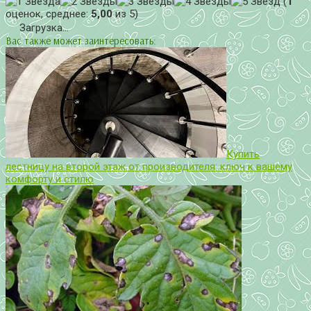
(
1
оценок, среднее:
5,00
из 5)
Загрузка...
Вас также может заинтересовать:
Купить
лестницу на второй этаж от производителя: ключ к вашему
комфорту и стилю