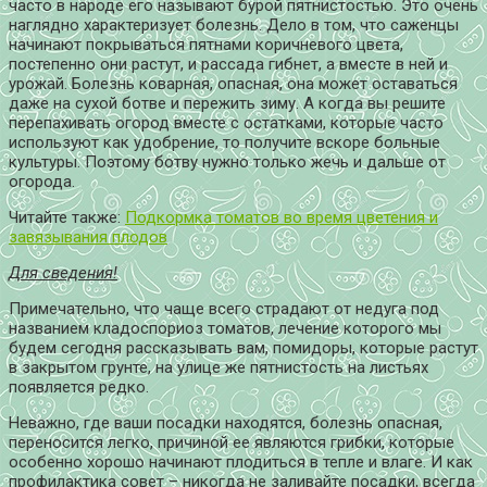
часто в народе его называют бурой пятнистостью. Это очень
наглядно характеризует болезнь. Дело в том, что саженцы
начинают покрываться пятнами коричневого цвета,
постепенно они растут, и рассада гибнет, а вместе в ней и
урожай. Болезнь коварная, опасная, она может оставаться
даже на сухой ботве и пережить зиму. А когда вы решите
перепахивать огород вместе с остатками, которые часто
используют как удобрение, то получите вскоре больные
культуры. Поэтому ботву нужно только жечь и дальше от
огорода.
Читайте также:
Подкормка томатов во время цветения и
завязывания плодов
Для сведения!
Примечательно, что чаще всего страдают от недуга под
названием кладоспориоз томатов, лечение которого мы
будем сегодня рассказывать вам, помидоры, которые растут
в закрытом грунте, на улице же пятнистость на листьях
появляется редко.
Неважно, где ваши посадки находятся, болезнь опасная,
переносится легко, причиной ее являются грибки, которые
особенно хорошо начинают плодиться в тепле и влаге. И как
профилактика совет – никогда не заливайте посадки, всегда