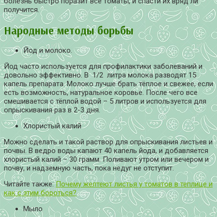
болезнь быстро поразит все томаты, и спасти их вряд ли
получится.
Народные методы борьбы
Йод и молоко.
Йод часто используется для профилактики заболеваний и
довольно эффективно. В 1/2 литра молока разводят 15
капель препарата. Молоко лучше брать тёплое и свежее, если
есть возможность, натуральное коровье. После чего все
смешивается с тёплой водой – 5 литров и используется для
опрыскивания раз в 2-3 дня.
Хлористый калий
Можно сделать и такой раствор для опрыскивания листьев и
почвы. В ведро воды капают 40 капель йода, и добавляется
хлористый калий – 30 грамм. Поливают утром или вечером и
почву, и надземную часть, пока недуг не отступит.
Читайте также:
Почему желтеют листья у томатов в теплице и
как с этим бороться?
Мыло