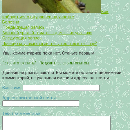
Как
избавиться от муравьев на участке
Болезни
Предыдущая запись
Большой урожай томатов в домашних условиях
Следующая запись
Почему скручиваются листья у томатов в теплице?
Увы, комментариев пока нет. Станьте первым!
Есть, что сказать? - Поделитесь своим опытом
Данные не разглашаются. Вы можете оставить анонимный
комментарий, не указывая имени и адреса эл. почты
Ваше имя
Адрес электронной почты
Текст комментария