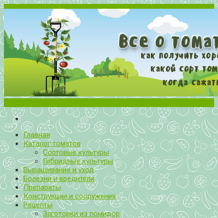
Меню
Все о томатах. Выращивание томатов. Сорта и рассада.
Выращивание и уход за томатами
Главная
Каталог томатов
Сортовые культуры
Гибридные культуры
Выращивание и уход
Болезни и вредители
Препараты
Конструкции и сооружения
Рецепты
Заготовки из помидор