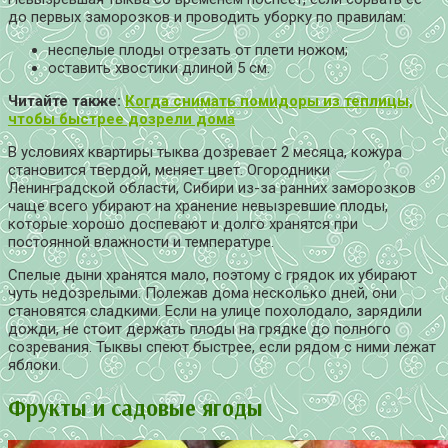
до первых заморозков и проводить уборку по правилам:
неспелые плоды отрезать от плети ножом;
оставить хвостики длиной 5 см.
Читайте также:
Когда снимать помидоры из теплицы,
чтобы быстрее дозрели дома
В условиях квартиры тыква дозревает 2 месяца, кожура
становится твердой, меняет цвет. Огородники
Ленинградской области, Сибири из-за ранних заморозков
чаще всего убирают на хранение невызревшие плоды,
которые хорошо доспевают и долго хранятся при
постоянной влажности и температуре.
Спелые дыни хранятся мало, поэтому с грядок их убирают
чуть недозрелыми. Полежав дома несколько дней, они
становятся сладкими. Если на улице похолодало, зарядили
дожди, не стоит держать плоды на грядке до полного
созревания. Тыквы спеют быстрее, если рядом с ними лежат
яблоки.
Фрукты и садовые ягоды