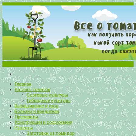
Меню
Все о томатах. Выращивание томатов. Сорта и рассада.
Выращивание и уход за томатами
Главная
Каталог томатов
Сортовые культуры
Гибридные культуры
Выращивание и уход
Болезни и вредители
Препараты
Конструкции и сооружения
Рецепты
Заготовки из помидор