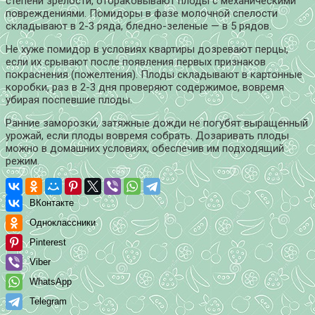
степени зрелости, отбраковывают плоды с механическими
повреждениями. Помидоры в фазе молочной спелости
складывают в 2-3 ряда, бледно-зеленые — в 5 рядов.
Не хуже помидор в условиях квартиры дозревают перцы,
если их срывают после появления первых признаков
покраснения (пожелтения). Плоды складывают в картонные
коробки, раз в 2-3 дня проверяют содержимое, вовремя
убирая поспевшие плоды.
Ранние заморозки, затяжные дожди не погубят выращенный
урожай, если плоды вовремя собрать. Дозаривать плоды
можно в домашних условиях, обеспечив им подходящий
режим.
ВКонтакте
Одноклассники
Pinterest
Viber
WhatsApp
Telegram