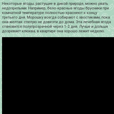
Некоторые ягоды, растущие в дикой природе, можно рвать
недозрелыми. Например, бело-красные ягоды брусники при
комнатной температуре полностью краснеют к концу
третьего дня. Морошку всегда собирают с хвостиками, пока
она желтая: спелую не довезти до дома. Эта лечебная ягода
становится полупрозрачной через 1-2 дня. Лучше и дольше
дозревает клюква, в квартире она хорошо лежит неделю.