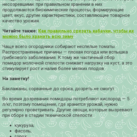
несозревшими: при правильном хранении в них
продолжаются биохимические процессы, формирующие
цвет, вкус, другие характеристики, составляющие товарное
качество урожая.
Читайте также:
Как правильно срезать кабачки, чтобы их
можно было хранить всю зиму
Чаще всего огородники собирают неспелые томаты.
Распространенные причины — плохая погода или вспышка
грибкового заболевания. К тому же частичный сбор
помидор молочной спелости снижает нагрузку на куст, а это
стимулирует рост и налив более мелких плодов.
На заметку!
Баклажаны, сорванные до срока, дозреть не смогут.
Во время дозревания помидоры потребляют кислород — 5
л/кг, поэтому помещение, где хранится урожай, нужно
регулярно проветривать. Другие овощи, которые вызревают
при сборе в стадии технической спелости:
кукуруза;
фасоль;
горох;