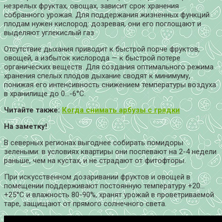
незрелых фруктах, овощах, зависит срок хранения
собранного урожая. Для поддержания жизненных функций
плодам нужен кислород: дозревая, они его поглощают и
выделяют углекислый газ.
Отсутствие дыхания приводит к быстрой порче фруктов,
овощей, а избыток кислорода — к быстрой потере
органических веществ. Для создания оптимального режима
хранения спелых плодов дыхание сводят к минимуму,
понижая его интенсивность снижением температуры воздуха
в хранилище до 0…-6°C.
Читайте также:
Когда снимать арбузы с грядки
На заметку!
В северных регионах выгоднее собирать помидоры
зелеными: в условиях квартиры они поспевают на 2-4 недели
раньше, чем на кустах, и не страдают от фитофторы.
При искусственном дозаривании фруктов и овощей в
помещении поддерживают постоянную температуру +20…
+25°C и влажность 80-90%, хранят урожай в проветриваемой
таре, защищают от прямого солнечного света.