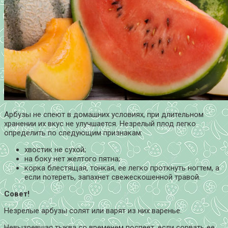
Арбузы не спеют в домашних условиях, при длительном
хранении их вкус не улучшается. Незрелый плод легко
определить по следующим признакам:
хвостик не сухой;
на боку нет желтого пятна;
корка блестящая, тонкая, ее легко проткнуть ногтем, а
если потереть, запахнет свежескошенной травой.
Совет!
Незрелые арбузы солят или варят из них варенье.
Невызревшая тыква со временем поспеет, если сорвать ее