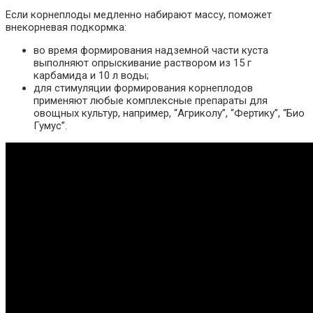
Если корнеплоды медленно набирают массу, поможет
внекорневая подкормка:
во время формирования надземной части куста
выполняют опрыскивание раствором из 15 г
карбамида и 10 л воды;
для стимуляции формирования корнеплодов
применяют любые комплексные препараты для
овощных культур, например, “Агриколу”, “Фертику”, “Био
Гумус”.