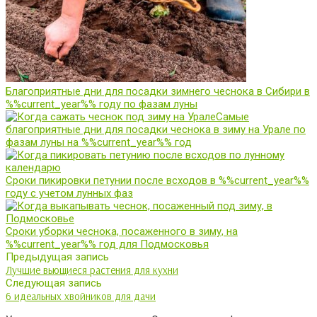
Благоприятные дни для посадки зимнего чеснока в Сибири в
%%current_year%% году по фазам луны
Самые
благоприятные дни для посадки чеснока в зиму на Урале по
фазам луны на %%current_year%% год
Сроки пикировки петунии после всходов в %%current_year%%
году с учетом лунных фаз
Сроки уборки чеснока, посаженного в зиму, на
%%current_year%% год для Подмосковья
Предыдущая запись
Лучшие вьющиеся растения для кухни
Следующая запись
6 идеальных хвойников для дачи