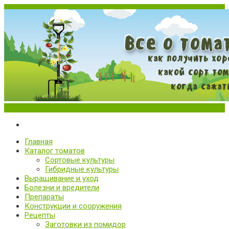
Меню
Все о томатах. Выращивание томатов. Сорта и рассада.
Выращивание и уход за томатами
Главная
Каталог томатов
Сортовые культуры
Гибридные культуры
Выращивание и уход
Болезни и вредители
Препараты
Конструкции и сооружения
Рецепты
Заготовки из помидор