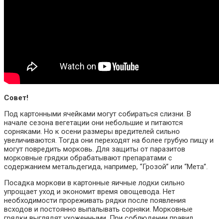
Совет!
Под картонными ячейками могут собираться слизни. В
начале сезона вегетации они небольшие и питаются
сорняками. Но к осени размеры вредителей сильно
увеличиваются. Тогда они переходят на более грубую пищу и
могут повредить морковь. Для защиты от паразитов
морковные грядки обрабатывают препаратами с
содержанием метальдегида, например, “Грозой” или “Мета”.
Посадка моркови в картонные яичные лодки сильно
упрощает уход и экономит время овощевода. Нет
необходимости прореживать рядки после появления
всходов и постоянно выпалывать сорняки. Морковные
грядки выглядят ухоженными. При соблюдении правил